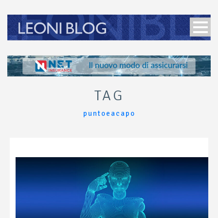
TAG
puntoeacapo