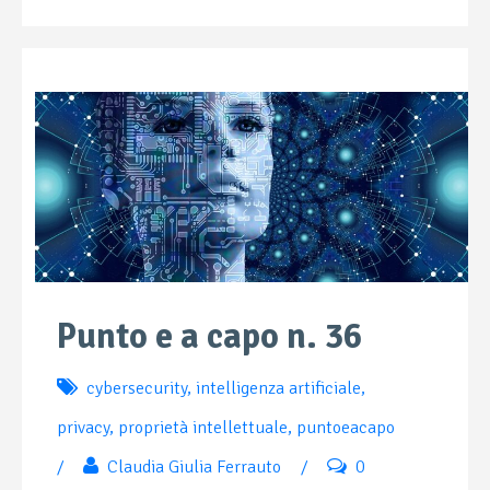
Punto e a capo n. 36
cybersecurity
,
intelligenza artificiale
,
privacy
,
proprietà intellettuale
,
puntoeacapo
/
Claudia Giulia Ferrauto
/
0