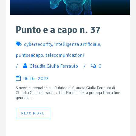
Punto e a capo n. 37
cybersecurity
,
intelligenza artificiale
,
puntoeacapo
,
telecomunicazioni
/
Claudia Giulia Ferrauto
/
0
06 Dic 2023
5 news di tecnologia – Rubrica di Claudia Giulia Ferrauto di
Claudia Giulia Ferrauto • Tim: Kkr chiede la proroga Fino a fine
gennaio...
READ MORE