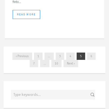
finto...
READ MORE
‹ Previous
1
…
3
4
5
6
7
…
10
Next ›