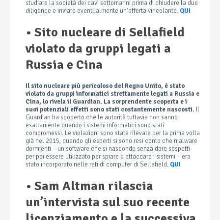
studiare la società dei cavi sottomarini prima di chiudere la due
diligence e inviare eventualmente un’offerta vincolante.
QUI
• Sito nucleare di Sellafield
violato da gruppi legati a
Russia e Cina
Il sito nucleare più pericoloso del Regno Unito, è stato
violato da gruppi informatici strettamente legati a Russia e
Cina, lo rivela il Guardian. La sorprendente scoperta e i
suoi potenziali effetti sono stati costantemente nascosti.
Il
Guardian ha scoperto che le autorità tuttavia non sanno
esattamente quando i sistemi informatici sono stati
compromessi. Le violazioni sono state rilevate per la prima volta
già nel 2015, quando gli esperti si sono resi conto che malware
dormienti – un software che si nasconde senza dare sospetti
per poi essere utilizzato per spiare o attaccare i sistemi – era
stato incorporato nelle reti di computer di Sellafield.
QUI
• Sam Altman rilascia
un’intervista sul suo recente
licenziamento e la successiva