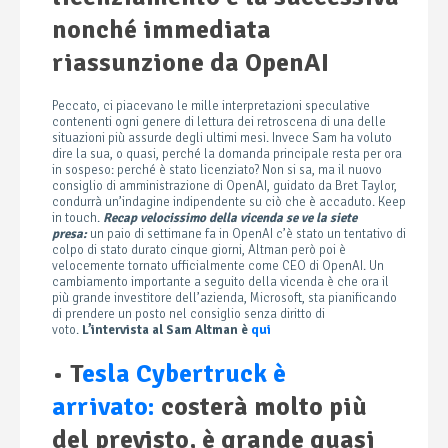
nonché immediata
riassunzione da OpenAI
Peccato, ci piacevano le mille interpretazioni speculative
contenenti ogni genere di lettura dei retroscena di una delle
situazioni più assurde degli ultimi mesi. Invece Sam ha voluto
dire la sua, o quasi, perché la domanda principale resta per ora
in sospeso: perché è stato licenziato? Non si sa, ma il nuovo
consiglio di amministrazione di OpenAI, guidato da Bret Taylor,
condurrà un’indagine indipendente su ciò che è accaduto. Keep
in touch.
Recap velocissimo della vicenda se ve la siete
presa:
un paio di settimane fa in OpenAI c’è stato un tentativo di
colpo di stato durato cinque giorni, Altman però poi è
velocemente tornato ufficialmente come CEO di OpenAI. Un
cambiamento importante a seguito della vicenda è che ora il
più grande investitore dell’azienda, Microsoft, sta pianificando
di prendere un posto nel consiglio senza diritto di
voto.
L’intervista al Sam Altman è
qui
•
T
esla Cybertruck è
arrivato:
costerà molto più
del previsto, è grande quasi