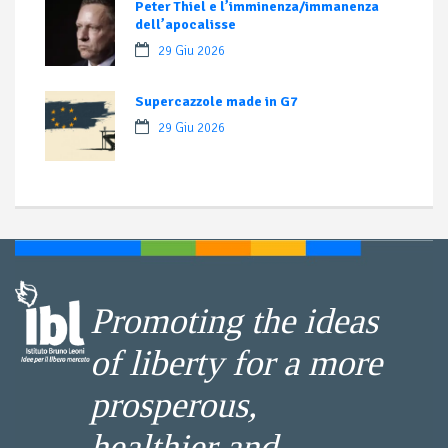
Peter Thiel e l’imminenza/immanenza
dell’apocalisse
29 Giu 2026
Supercazzole made in G7
29 Giu 2026
Promoting the ideas
of liberty for a more
prosperous,
healthier and