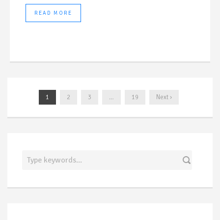
READ MORE
1
2
3
…
19
Next ›