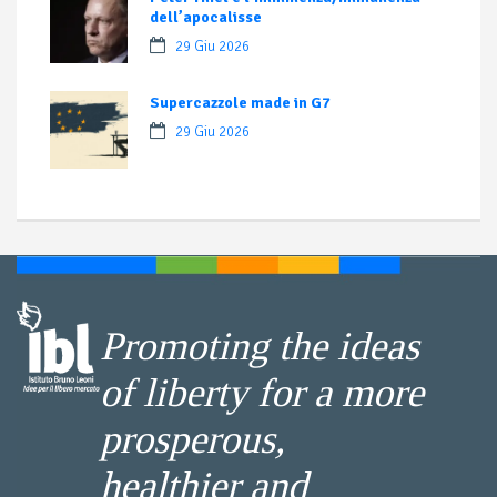
dell’apocalisse
29 Giu 2026
Supercazzole made in G7
29 Giu 2026
Promoting the ideas
of liberty for a more
prosperous,
healthier and