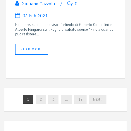
Giuliano Cazzola
/
0
02 Feb 2021
Ho apprezzato e condiviso l’articolo di Gilberto Corbellini e
Alberto Mingardi su Il Foglio di sabato scorso ‘’Fino a quando
può resistere...
READ MORE
1
2
3
…
12
Next ›