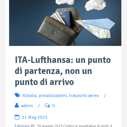
ITA-Lufthansa: un punto
di partenza, non un
punto di arrivo
Alitalia
,
privatizzazioni
,
trasporto aereo
/
admin
/
0
31 Mag 2023
Editoriale IBL, 30 maggio 2023 Contro le aspettative di molti, il