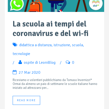
La scuola ai tempi del
coronavirus e del wi-fi
didattica a distanza
,
istruzione
,
scuola
,
tecnologie
/
ospite di LeoniBlog
/
0
27 Mar 2020
Riceviamo e volentieri pubblichiamo da Tomaso Invernizzi*
Ormai da almeno un paio di settimane le scuole italiane hanno
iniziato ad attrezzarsi per...
READ MORE