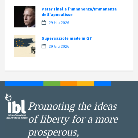
Peter Thiel e l’imminenza/immanenza
dell’apocalisse
29 Giu 2026
Supercazzole made in G7
29 Giu 2026
Promoting the ideas
of liberty for a more
prosperous,