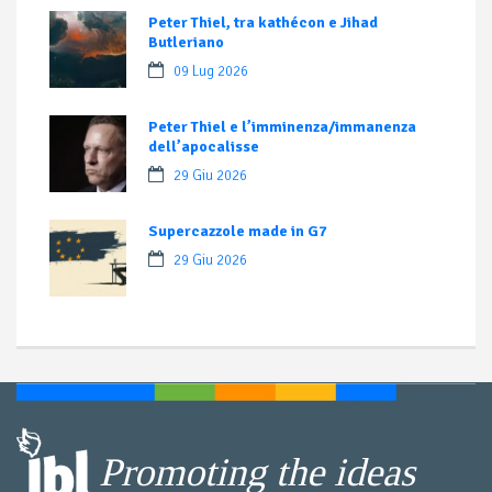
Peter Thiel, tra kathécon e Jihad
Butleriano
09 Lug 2026
Peter Thiel e l’imminenza/immanenza
dell’apocalisse
29 Giu 2026
Supercazzole made in G7
29 Giu 2026
Promoting the ideas