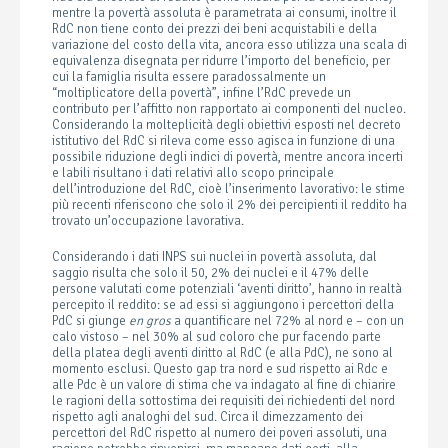
mentre la povertà assoluta è parametrata ai consumi, inoltre il
RdC non tiene conto dei prezzi dei beni acquistabili e della
variazione del costo della vita, ancora esso utilizza una scala di
equivalenza disegnata per ridurre l’importo del beneficio, per
cui la famiglia risulta essere paradossalmente un
“moltiplicatore della povertà”, infine l’RdC prevede un
contributo per l’affitto non rapportato ai componenti del nucleo.
Considerando la molteplicità degli obiettivi esposti nel decreto
istitutivo del RdC si rileva come esso agisca in funzione di una
possibile riduzione degli indici di povertà, mentre ancora incerti
e labili risultano i dati relativi allo scopo principale
dell’introduzione del RdC, cioè l’inserimento lavorativo: le stime
più recenti riferiscono che solo il 2% dei percipienti il reddito ha
trovato un’occupazione lavorativa.
Considerando i dati INPS sui nuclei in povertà assoluta, dal
saggio risulta che solo il 50, 2% dei nuclei e il 47% delle
persone valutati come potenziali ‘aventi diritto’, hanno in realtà
percepito il reddito: se ad essi si aggiungono i percettori della
PdC si giunge
en gros
a quantificare nel 72% al nord e – con un
calo vistoso – nel 30% al sud coloro che pur facendo parte
della platea degli aventi diritto al RdC (e alla PdC), ne sono al
momento esclusi. Questo gap tra nord e sud rispetto ai Rdc e
alle Pdc è un valore di stima che va indagato al fine di chiarire
le ragioni della sottostima dei requisiti dei richiedenti del nord
rispetto agli analoghi del sud. Circa il dimezzamento dei
percettori del RdC rispetto al numero dei poveri assoluti, una