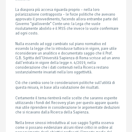
La diaspora più accesa riguarda proprio – nella loro
polarizzazione contrapposta – le forze politiche che avevano
approvato il provvedimento, facendo allora entrambe parte del
Governo “gialloverde” Conte-uno: la Lega che vuole
risolutamente abolirlo e il M5S che invece lo vuole confermare
ad ogni costo.
Nulla essendo ad oggi cambiato sul piano normativo ed
essendo la legge che lo introdusse tuttora in vigore, pare utile
riconsiderare un analitico e documentato saggio che il Prof.
G.B. Sgritta dell’Università Sapienza di Roma scrisse ad un anno
dall’entrata in vigore della legge n. 4/2019, nella
considerazione che i dati contenuti nella Ricerca restano
sostanzialmente invariati nella loro oggettività.
Ciò che cambia sono le considerazioni politiche sull’utilità di
questa misura, in base alla valutazione dei risultati.
Certamente il tema rientrerà nelle scelte che saranno esperite
utilizzando i fondi del Recovery plan: per questo appare quanto
mai utile riprendere in considerazione le argomentate deduzioni
che si ricavano dalla Ricerca della Sapienza.
Nella breve sinossi introduttiva al suo saggio Sgritta osserva
come si possano evidenziare alcuni rilievi critici in ordine al