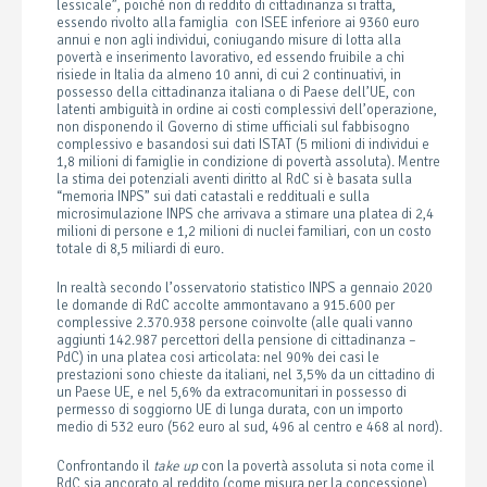
lessicale”, poiché non di reddito di cittadinanza si tratta,
essendo rivolto alla famiglia con ISEE inferiore ai 9360 euro
annui e non agli individui, coniugando misure di lotta alla
povertà e inserimento lavorativo, ed essendo fruibile a chi
risiede in Italia da almeno 10 anni, di cui 2 continuativi, in
possesso della cittadinanza italiana o di Paese dell’UE, con
latenti ambiguità in ordine ai costi complessivi dell’operazione,
non disponendo il Governo di stime ufficiali sul fabbisogno
complessivo e basandosi sui dati ISTAT (5 milioni di individui e
1,8 milioni di famiglie in condizione di povertà assoluta). Mentre
la stima dei potenziali aventi diritto al RdC si è basata sulla
“memoria INPS” sui dati catastali e reddituali e sulla
microsimulazione INPS che arrivava a stimare una platea di 2,4
milioni di persone e 1,2 milioni di nuclei familiari, con un costo
totale di 8,5 miliardi di euro.
In realtà secondo l’osservatorio statistico INPS a gennaio 2020
le domande di RdC accolte ammontavano a 915.600 per
complessive 2.370.938 persone coinvolte (alle quali vanno
aggiunti 142.987 percettori della pensione di cittadinanza –
PdC) in una platea cosi articolata: nel 90% dei casi le
prestazioni sono chieste da italiani, nel 3,5% da un cittadino di
un Paese UE, e nel 5,6% da extracomunitari in possesso di
permesso di soggiorno UE di lunga durata, con un importo
medio di 532 euro (562 euro al sud, 496 al centro e 468 al nord).
Confrontando il
take up
con la povertà assoluta si nota come il
RdC sia ancorato al reddito (come misura per la concessione)