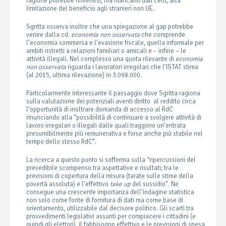
ragione potrebbe rinvenirsi, ma mancano dati certi, alla
limitazione del beneficio agli stranieri non UE.
Sgritta osserva inoltre che una spiegazione al gap potrebbe
venire dalla cd.
economia non osservata
che comprende
l’economia sommersa e l’evasione fiscale, quella informale per
ambiti ristretti a relazioni familiari o amicali e – infine – le
attività illegali. Nel complesso una quota rilevante di
economia
non osservata
riguarda i lavoratori irregolari che l’ISTAT stima
(al 2015, ultima rilevazione) in 3.098.000.
Particolarmente interessante il passaggio dove Sgritta ragiona
sulla valutazione dei potenziali aventi diritto al reddito circa
l’opportunità di inoltrare domanda di accesso al RdC
rinunciando alla “possibilità di continuare a svolgere attività di
lavoro irregolari o illegali dalle quali traggono un’entrata
presumibilmente più remunerativa e forse anche più stabile nel
tempo dello stesso RdC”.
La ricerca a questo punto si sofferma sulla “ripercussioni del
prevedibile scompenso tra aspettative e risultati; tra le
previsioni di copertura della misura (tarate sulle stime della
povertà assoluta) e l’effettivo
take up
del sussidio”. Ne
consegue una crescente importanza dell’indagine statistica
non solo come fonte di fornitura di dati ma come base di
orientamento, utilizzabile dal decisore politico. Gli scarti tra
provvedimenti legislativi assunti per compiacere i cittadini (e
quindi gli elettori), il fabbisogno effettivo e le previsioni di spesa