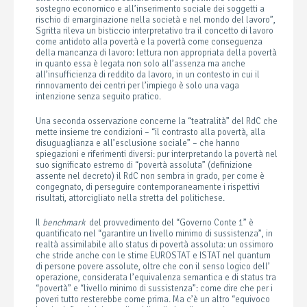
sostegno economico e all’inserimento sociale dei soggetti a
rischio di emarginazione nella società e nel mondo del lavoro”,
Sgritta rileva un bisticcio interpretativo tra il concetto di lavoro
come antidoto alla povertà e la povertà come conseguenza
della mancanza di lavoro: lettura non appropriata della povertà
in quanto essa è legata non solo all’assenza ma anche
all’insufficienza di reddito da lavoro, in un contesto in cui il
rinnovamento dei centri per l’impiego è solo una vaga
intenzione senza seguito pratico.
Una seconda osservazione concerne la “teatralità” del RdC che
mette insieme tre condizioni – “il contrasto alla povertà, alla
disuguaglianza e all’esclusione sociale” – che hanno
spiegazioni e riferimenti diversi: pur interpretando la povertà nel
suo significato estremo di “povertà assoluta” (definizione
assente nel decreto) il RdC non sembra in grado, per come è
congegnato, di perseguire contemporaneamente i rispettivi
risultati, attorcigliato nella stretta del politichese.
Il
benchmark
del provvedimento del “Governo Conte 1” è
quantificato nel “garantire un livello minimo di sussistenza”, in
realtà assimilabile allo status di povertà assoluta: un ossimoro
che stride anche con le stime EUROSTAT e ISTAT nel quantum
di persone povere assolute, oltre che con il senso logico dell’
operazione, considerata l’equivalenza semantica e di status tra
“povertà” e “livello minimo di sussistenza”: come dire che per i
poveri tutto resterebbe come prima. Ma c’è un altro “equivoco