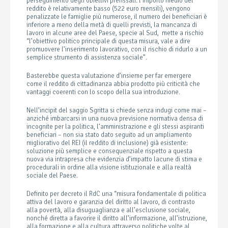
perseguimento degli obiettivi prefissati: l’importo medio del
reddito è relativamente basso (522 euro mensili), vengono
penalizzate le famiglie più numerose, il numero dei beneficiari è
inferiore a meno della metà di quelli previsti, la mancanza di
lavoro in alcune aree del Paese, specie al Sud, mette a rischio
“l’obiettivo politico principale di questa misura, vale a dire
promuovere l’inserimento lavorativo, con il rischio di ridurlo a un
semplice strumento di assistenza sociale”.
Basterebbe questa valutazione d’insieme per far emergere
come il reddito di cittadinanza abbia prodotto più criticità che
vantaggi coerenti con lo scopo della sua introduzione.
Nell’incipit del saggio Sgritta si chiede senza indugi come mai –
anziché imbarcarsi in una nuova previsione normativa densa di
incognite per la politica, l’amministrazione e gli stessi aspiranti
beneficiari – non sia stato dato seguito ad un ampliamento
migliorativo del REI (il reddito di inclusione) già esistente:
soluzione più semplice e consequenziale rispetto a questa
nuova via intrapresa che evidenzia d’impatto lacune di stima e
procedurali in ordine alla visione istituzionale e alla realtà
sociale del Paese.
Definito per decreto il RdC una “misura fondamentale di politica
attiva del lavoro e garanzia del diritto al lavoro, di contrasto
alla povertà, alla disuguaglianza e all’esclusione sociale,
nonché diretta a favorire il diritto all’informazione, all’istruzione,
alla formazione e alla cultura attraverso politiche volte al