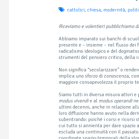
cattolici
,
chiesa
,
modernità
,
polit
Riceviamo e volentieri pubblichiamo d
Abbiamo imparato sui banchi di scuola
presente e – insieme – nel flusso dei f
radicalismo ideologico e del dogmatism
strumenti del pensiero critico, della r
Non significa “secolarizzare” o rendere
implica uno sforzo di conoscenza, com
maggiore consapevolezza il proprio t
Siamo tutti in diversa misura attori e
modus vivendi
e al
modus operandi
nei
ultimi decenni, anche in relazione all
loro diffusione hanno avuto nella deri
subentrando: poiché i corsi e ricorsi 
cui tutto si annienta per dare spazio
escluda una continuità con il passato.
coordinate spazio-temporali della stori