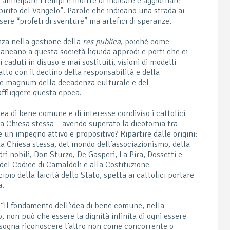
 anticipare i tempi e inoltre di indicare e aggiornare
spirito del Vangelo”. Parole che indicano una strada ai
sere “profeti di sventure” ma artefici di speranze.
nza nella gestione della
res publica
, poiché come
cano a questa società liquida approdi e porti che ci
i caduti in disuso e mai sostituiti, visioni di modelli
tto con il declino della responsabilità e della
re magnum della decadenza culturale e del
ffliggere questa epoca.
dea di bene comune e di interesse condiviso i cattolici
 la Chiesa stessa – avendo superato la dicotomia tra
 un impegno attivo e propositivo? Ripartire dalle origini:
lla Chiesa stessa, del mondo dell’associazionismo, della
i nobili, Don Sturzo, De Gasperi, La Pira, Dossetti e
del Codice di Camaldoli e alla Costituzione
pio della laicità dello Stato, spetta ai cattolici portare
a.
 “Il fondamento dell’idea di bene comune, nella
, non può che essere la dignità infinita di ogni essere
isogna riconoscere l’altro non come concorrente o