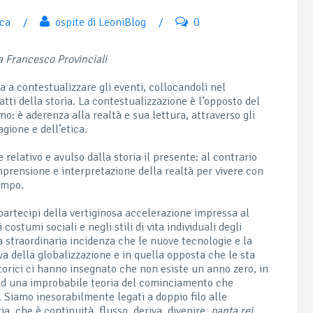
ica
/
ospite di LeoniBlog
/
0
a Francesco Provinciali
 a contestualizzare gli eventi, collocandoli nel
atti della storia. La contestualizzazione è l’opposto del
o: è aderenza alla realtà e sua lettura, attraverso gli
agione e dell’etica.
 relativo e avulso dalla storia il presente: al contrario
prensione e interpretazione della realtà per vivere con
empo.
 partecipi della vertiginosa accelerazione impressa al
 costumi sociali e negli stili di vita individuali degli
a straordinaria incidenza che le nuove tecnologie e la
va della globalizzazione e in quella opposta che le sta
storici ci hanno insegnato che non esiste un anno zero, in
 ad una improbabile teoria del cominciamento che
 Siamo inesorabilmente legati a doppio filo alle
a, che è continuità, flusso, deriva, divenire,
panta rei
.