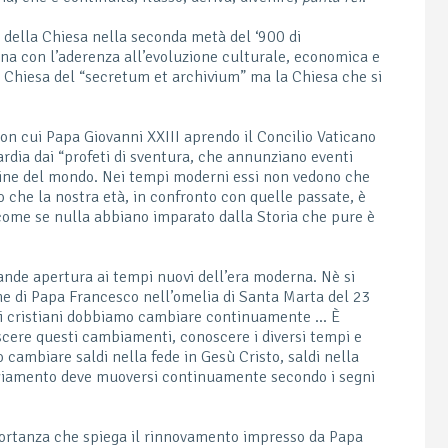
 della Chiesa nella seconda metà del ‘900 di
ina con l’aderenza all’evoluzione culturale, economica e
la Chiesa del “secretum et archivium” ma la Chiesa che si
n cui Papa Giovanni XXIII aprendo il Concilio Vaticano
rdia dai “profeti di sventura, che annunziano eventi
 fine del mondo. Nei tempi moderni essi non vedono che
 che la nostra età, in confronto con quelle passate, è
ome se nulla abbiano imparato dalla Storia che pure è
ande apertura ai tempi nuovi dell’era moderna. Nè si
ne di Papa Francesco nell’omelia di Santa Marta del 23
oi cristiani dobbiamo cambiare continuamente … È
scere questi cambiamenti, conoscere i diversi tempi e
cambiare saldi nella fede in Gesù Cristo, saldi nella
eggiamento deve muoversi continuamente secondo i segni
ortanza che spiega il rinnovamento impresso da Papa