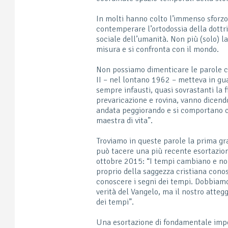
In molti hanno colto l’immenso sforzo
contemperare l’ortodossia della dottr
sociale dell’umanità. Non più (solo) 
misura e si confronta con il mondo.
Non possiamo dimenticare le parole co
II – nel lontano 1962 – metteva in gua
sempre infausti, quasi sovrastanti la
prevaricazione e rovina, vanno dicendo
andata peggiorando e si comportano c
maestra di vita”.
Troviamo in queste parole la prima gr
può tacere una più recente esortazio
ottobre 2015: “I tempi cambiano e n
proprio della saggezza cristiana cono
conoscere i segni dei tempi. Dobbiamo 
verità del Vangelo, ma il nostro att
dei tempi”.
Una esortazione di fondamentale imp