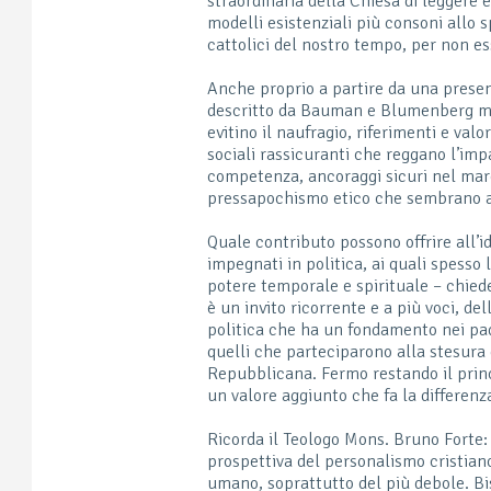
straordinaria della Chiesa di leggere e
modelli esistenziali più consoni allo 
cattolici del nostro tempo, per non es
Anche proprio a partire da una prese
descritto da Bauman e Blumenberg man
evitino il naufragio, riferimenti e valor
sociali rassicuranti che reggano l’impa
competenza, ancoraggi sicuri nel ma
pressapochismo etico che sembrano a
Quale contributo possono offrire all’i
impegnati in politica, ai quali spesso
potere temporale e spirituale – chiede
è un invito ricorrente e a più voci, de
politica che ha un fondamento nei padr
quelli che parteciparono alla stesura 
Repubblicana. Fermo restando il princi
un valore aggiunto che fa la differenz
Ricorda il Teologo Mons. Bruno Forte:
prospettiva del personalismo cristiano
umano, soprattutto del più debole. B