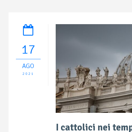
17
AGO
2021
I cattolici nei tem