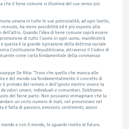
ra che il bene comune si illumina del suo senso più
rsona umana in tutte le sue potenzialità, ad ogni livello,
 ricevuto, ha meno possibilità ed è più esposto alla
o dell’altro. Quando l’idea di bene comune saprà essere
a promozione di tutto l’uomo in ogni uomo, manifesterà
 e questa è la grande ispirazione della dottrina sociale
ostra Costituzione Repubblicana, attraverso il Codice di
stituente come carta fondamentale della convivenza
iuseppe De Rita: “Trovo che quello che manca alle
ita e del mondo sia fondamentalmente il concetto di
 il primato del remoto e dell’ignoto mentre invece la
da valori umani, individuali e comunitari. Dobbiamo
l gusto del farne parte. Non possiamo immaginare che la
mandare un certo numero di mail, nel presenziare nel
a è fatta di passioni, emozioni, sentimenti, azioni
 mondo e con il mondo, lo sguardo rivolto al futuro.