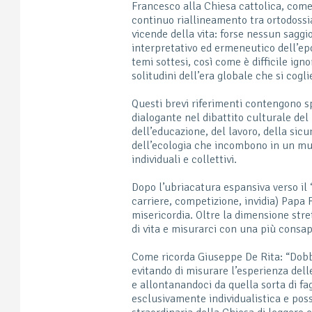
Francesco alla Chiesa cattolica, come
continuo riallineamento tra ortodossi
vicende della vita: forse nessun saggio
interpretativo ed ermeneutico dell’epo
temi sottesi, così come è difficile ign
solitudini dell’era globale che si coglie
Questi brevi riferimenti contengono sp
dialogante nel dibattito culturale del
dell’educazione, del lavoro, della sicu
dell’ecologia che incombono in un mut
individuali e collettivi.
Dopo l’ubriacatura espansiva verso il
carriere, competizione, invidia) Papa 
misericordia. Oltre la dimensione stre
di vita e misurarci con una più consap
Come ricorda Giuseppe De Rita: “Dobbia
evitando di misurare l’esperienza delle
e allontanandoci da quella sorta di f
esclusivamente individualistica e poss