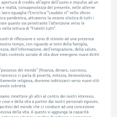
 apertura di credito all’agire dell’uomo e impulso ad un
a e realtà, consapevolezza del presente, nelle alterne
 laico eguaglia l’Enciclica “Laudato sì” nello sforzo
ca pandemica, attraverso la visione olistica di tutti i
orare quanto sia penetrante l’attenzione verso le
 nella lettura di “Fratelli tutti”.
unti di riflessione e sono di stimolo ad una presenza
 nostro tempo, con riguardo ai temi della famiglia,
rezza, dell’informazione, dell’emigrazione, della salute,
ato contesto sociale di vita dove emergono nuovi diritti
 “possesso del mondo” (finanza, denaro, successo,
Francesco ci parla di povertà, mitezza, benevolenza,
ttamente religiosa, dovremo indirizzarci verso nuovi stili
evole sobrietà.
mo rimettere gli altri al centro dei nostri interessi,
 cose e della vita a partire dai nostri personali egoismi,
agocitosi del mondo che ci conduce ad una concezione
essiva della vita. A questo si aggiunga la capacità