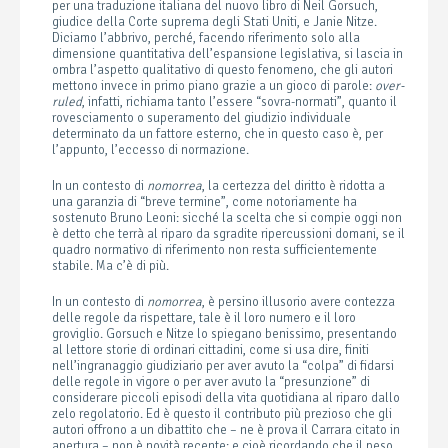
per una traduzione italiana del nuovo libro di Neil Gorsuch,
giudice della Corte suprema degli Stati Uniti, e Janie Nitze.
Diciamo l’abbrivo, perché, facendo riferimento solo alla
dimensione quantitativa dell’espansione legislativa, si lascia in
ombra l’aspetto qualitativo di questo fenomeno, che gli autori
mettono invece in primo piano grazie a un gioco di parole:
over-
ruled
, infatti, richiama tanto l’essere “sovra-normati”, quanto il
rovesciamento o superamento del giudizio individuale
determinato da un fattore esterno, che in questo caso è, per
l’appunto, l’eccesso di normazione.
In un contesto di
nomorrea
, la certezza del diritto è ridotta a
una garanzia di “breve termine”, come notoriamente ha
sostenuto Bruno Leoni: sicché la scelta che si compie oggi non
è detto che terrà al riparo da sgradite ripercussioni domani, se il
quadro normativo di riferimento non resta sufficientemente
stabile. Ma c’è di più.
In un contesto di
nomorrea
, è persino illusorio avere contezza
delle regole da rispettare, tale è il loro numero e il loro
groviglio. Gorsuch e Nitze lo spiegano benissimo, presentando
al lettore storie di ordinari cittadini, come si usa dire, finiti
nell’ingranaggio giudiziario per aver avuto la “colpa” di fidarsi
delle regole in vigore o per aver avuto la “presunzione” di
considerare piccoli episodi della vita quotidiana al riparo dallo
zelo regolatorio. Ed è questo il contributo più prezioso che gli
autori offrono a un dibattito che – ne è prova il Carrara citato in
apertura – non è novità recente: e cioè ricordando che il peso