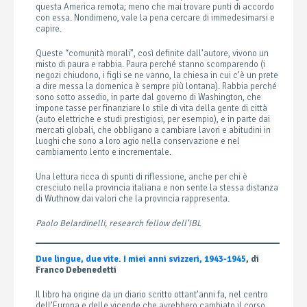
questa America remota; meno che mai trovare punti di accordo
con essa. Nondimeno, vale la pena cercare di immedesimarsi e
capire.
Queste “comunità morali”, così definite dall’autore, vivono un
misto di paura e rabbia. Paura perché stanno scomparendo (i
negozi chiudono, i figli se ne vanno, la chiesa in cui c’è un prete
a dire messa la domenica è sempre più lontana). Rabbia perché
sono sotto assedio, in parte dal governo di Washington, che
impone tasse per finanziare lo stile di vita della gente di città
(auto elettriche e studi prestigiosi, per esempio), e in parte dai
mercati globali, che obbligano a cambiare lavori e abitudini in
luoghi che sono a loro agio nella conservazione e nel
cambiamento lento e incrementale.
Una lettura ricca di spunti di riflessione, anche per chi è
cresciuto nella provincia italiana e non sente la stessa distanza
di Wuthnow dai valori che la provincia rappresenta.
Paolo Belardinelli, research fellow dell’IBL
Due lingue, due vite. I miei anni svizzeri, 1943-1945
, di
Franco Debenedetti
Il libro ha origine da un diario scritto ottant’anni fa, nel centro
dell’Europa e delle vicende che avrebbero cambiato il corso