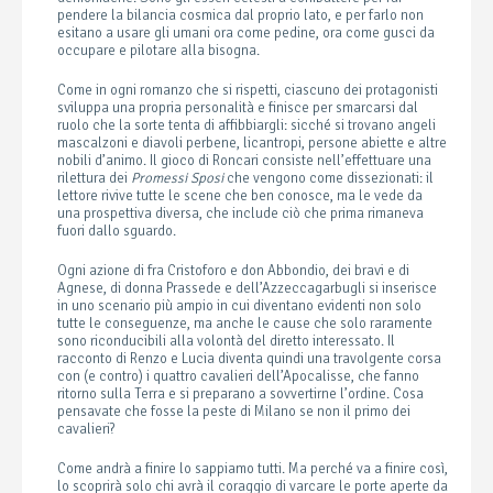
pendere la bilancia cosmica dal proprio lato, e per farlo non
esitano a usare gli umani ora come pedine, ora come gusci da
occupare e pilotare alla bisogna.
Come in ogni romanzo che si rispetti, ciascuno dei protagonisti
sviluppa una propria personalità e finisce per smarcarsi dal
ruolo che la sorte tenta di affibbiargli: sicché si trovano angeli
mascalzoni e diavoli perbene, licantropi, persone abiette e altre
nobili d’animo. Il gioco di Roncari consiste nell’effettuare una
rilettura dei
Promessi Sposi
che vengono come dissezionati: il
lettore rivive tutte le scene che ben conosce, ma le vede da
una prospettiva diversa, che include ciò che prima rimaneva
fuori dallo sguardo.
Ogni azione di fra Cristoforo e don Abbondio, dei bravi e di
Agnese, di donna Prassede e dell’Azzeccagarbugli si inserisce
in uno scenario più ampio in cui diventano evidenti non solo
tutte le conseguenze, ma anche le cause che solo raramente
sono riconducibili alla volontà del diretto interessato. Il
racconto di Renzo e Lucia diventa quindi una travolgente corsa
con (e contro) i quattro cavalieri dell’Apocalisse, che fanno
ritorno sulla Terra e si preparano a sovvertirne l’ordine. Cosa
pensavate che fosse la peste di Milano se non il primo dei
cavalieri?
Come andrà a finire lo sappiamo tutti. Ma perché va a finire così,
lo scoprirà solo chi avrà il coraggio di varcare le porte aperte da