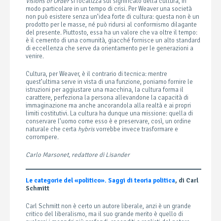
Visions of Order
si focalizza sul significato della cultura, in
modo particolare in un tempo di crisi. Per Weaver una società
non può esistere senza un’idea forte di cultura: questa non è un
prodotto per le masse, né può ridursi al conformismo dilagante
del presente. Piuttosto, essa ha un valore che va oltre il tempo:
è il cemento di una comunità, giacché fornisce un alto standard
di eccellenza che serve da orientamento per le generazioni a
venire.
Cultura, per Weaver, è il contrario di tecnica: mentre
quest’ultima serve in vista di una funzione, poniamo fornire le
istruzioni per aggiustare una macchina, la cultura forma il
carattere, perfeziona la persona allevandone la capacità di
immaginazione ma anche ancorandola alla realtà e ai propri
limiti costitutivi. La cultura ha dunque una missione: quella di
conservare l’uomo come esso è e preservare, così, un ordine
naturale che certa
hybris
vorrebbe invece trasformare e
corrompere.
Carlo Marsonet, redattore di Lisander
Le categorie del «politico». Saggi di teoria politica
, di Carl
Schmitt
Carl Schmitt non è certo un autore liberale, anzi è un grande
critico del liberalismo, ma il suo grande merito è quello di