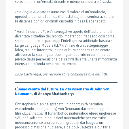
selezionati in un’eredità di carte e memoria ancora più vasta.
Due lingue due vite
assume così il valore di un’antologia,
riprodotta con una tecnica (l’anastatica) che sembra azzerare
la distanza con gli originali custoditi in casa Debenedetti.
“Perché ricordare?”, è l’interrogativo aperto dell’autore, che è
diventato cittadino del mondo imparando il tedesco così come,
spiega nel libro, impara oggi l’intelligenza artificiale basata su
Large Language Models (LLM). L’inizio di un pellegrinaggio
laico, mai poi interrotto, in una cultura conosciuta ed amata
attraverso la sua lingua. Due lingue, due vite in cui il ricordo
privato della persecuzione dei regimi diventa una testimonianza
intensa e profonda per il nostro tempo.
Enzo Cartaregia, già responsabile comunicazione dell’IBL
L’uomo venuto dal futuro. La vita visionaria di John von
Neumann
, di Ananyo Bhattacharya
Christopher Nolan ha sprecato un’opportunità narrativa
escludendo John (Johnny) von Neumann dai personaggi del
film
Oppenheimer
. Il funambolico matematico ebreo ungherese
sviluppò soltanto le equazioni matematiche per costruire
meccanicamente una bomba in grado di dar luogo a un
processo di fissione nucleare, e calcolò l’altezza a cui farla