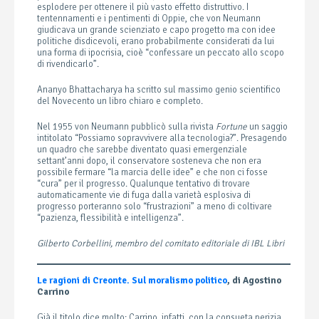
esplodere per ottenere il più vasto effetto distruttivo. I
tentennamenti e i pentimenti di Oppie, che von Neumann
giudicava un grande scienziato e capo progetto ma con idee
politiche disdicevoli, erano probabilmente considerati da lui
una forma di ipocrisia, cioè “confessare un peccato allo scopo
di rivendicarlo”.
Ananyo Bhattacharya ha scritto sul massimo genio scientifico
del Novecento un libro chiaro e completo.
Nel 1955 von Neumann pubblicò sulla rivista
Fortune
un saggio
intitolato “Possiamo sopravvivere alla tecnologia?”. Presagendo
un quadro che sarebbe diventato quasi emergenziale
settant’anni dopo, il conservatore sosteneva che non era
possibile fermare “la marcia delle idee” e che non ci fosse
“cura” per il progresso. Qualunque tentativo di trovare
automaticamente vie di fuga dalla varietà esplosiva di
progresso porteranno solo “frustrazioni” a meno di coltivare
“pazienza, flessibilità e intelligenza”.
Gilberto Corbellini, membro del comitato editoriale di IBL Libri
Le ragioni di Creonte. Sul moralismo politico
, di Agostino
Carrino
Già il titolo dice molto: Carrino, infatti, con la consueta perizia