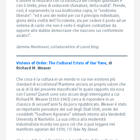
il dovere di misurarsi con la bassezza dei compiti quotidiani e
con il limite, privo di seducenti sfumature, della realtà”. Prende,
così, il sopravvento la sua bruttissima copia, lo “snobismo
liberale”: “ed è uno dei motivi per cui il principio individuale,
gloria della civiltà dell’Occidente, sta per cedere il posto ad un
sistema di caste che non è certo il migliore contraltare da
opporre alle dubbie democrazie che nascono sui conformismi
asiatici”.
Gemma Mantovani, collaboratrice di Leoni blog
Visions of Order: The Cultural Crisis of Our Time
, di
Richard M. Weaver
Che cosa è la cultura in un mondo in cui non esistono più
standard di eccellenza? Mantiene ancora un proprio valore che
va al di là del presente massificato? In quale rapporto sta essa
con l’uomo? Questi sono solo alcuni degli interrogativi a cui
Richard M. Weaver (1910-1963) cerca di rispondere in un
classico di sessant’anni fa da poco ripubblicato. Weaver è stato
un importante pensatore del sud degli Stati Uniti, erede dei
cosiddetti “Southern Agrarians” orbitanti intorno alla Vanderbilt
University di Nashville. La sua critica alla modernità
industrialista ricorda non poco ciò che si può leggere nel
manifesto agrarian del 1930,
I’ll Take My Stand
.