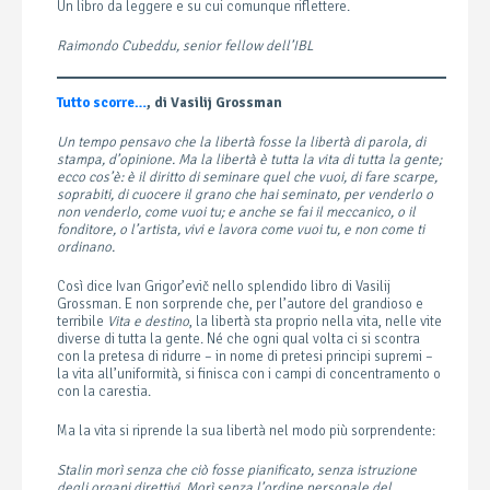
Un libro da leggere e su cui comunque riflettere.
Raimondo Cubeddu, senior fellow dell’IBL
Tutto scorre…
, di Vasilij Grossman
Un tempo pensavo che la libertà fosse la libertà di parola, di
stampa, d’opinione. Ma la libertà è tutta la vita di tutta la gente;
ecco cos’è: è il diritto di seminare quel che vuoi, di fare scarpe,
soprabiti, di cuocere il grano che hai seminato, per venderlo o
non venderlo, come vuoi tu; e anche se fai il meccanico, o il
fonditore, o l’artista, vivi e lavora come vuoi tu, e non come ti
ordinano.
Così dice Ivan Grigor’evič nello splendido libro di Vasilij
Grossman. E non sorprende che, per l’autore del grandioso e
terribile
Vita e destino
, la libertà sta proprio nella vita, nelle vite
diverse di tutta la gente. Né che ogni qual volta ci si scontra
con la pretesa di ridurre – in nome di pretesi principi supremi –
la vita all’uniformità, si finisca con i campi di concentramento o
con la carestia.
Ma la vita si riprende la sua libertà nel modo più sorprendente:
Stalin morì senza che ciò fosse pianificato, senza istruzione
degli organi direttivi. Morì senza l’ordine personale del