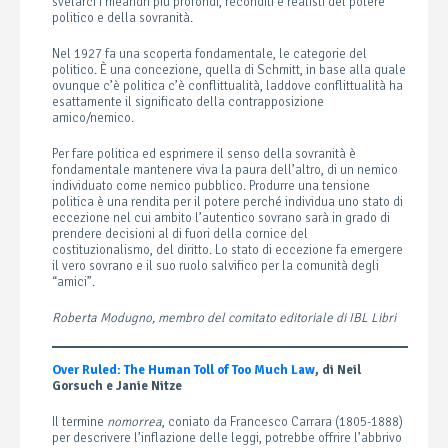
svelarci i meandri più profondi, reconditi e realisti del potere
politico e della sovranità.
Nel 1927 fa una scoperta fondamentale, le categorie del
politico. È una concezione, quella di Schmitt, in base alla quale
ovunque c’è politica c’è conflittualità, laddove conflittualità ha
esattamente il significato della contrapposizione
amico/nemico.
Per fare politica ed esprimere il senso della sovranità è
fondamentale mantenere viva la paura dell’altro, di un nemico
individuato come nemico pubblico. Produrre una tensione
politica è una rendita per il potere perché individua uno stato di
eccezione nel cui ambito l’autentico sovrano sarà in grado di
prendere decisioni al di fuori della cornice del
costituzionalismo, del diritto. Lo stato di eccezione fa emergere
il vero sovrano e il suo ruolo salvifico per la comunità degli
“amici”.
Roberta Modugno, membro del comitato editoriale di IBL Libri
Over Ruled: The Human Toll of Too Much Law
, di Neil
Gorsuch e Janie Nitze
Il termine
nomorrea
, coniato da Francesco Carrara (1805-1888)
per descrivere l’inflazione delle leggi, potrebbe offrire l’abbrivo