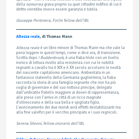
della
nomorrea
grava proprio su quei cittadini indifesi di cui il
diritto vorrebbe invece essere garanzia e tutela.
Giuseppe Portonera, Forlin fellow dell’IBL
Altezza reale
, di Thomas Mann
Altezza reale
è un libro minore di Thomas Mann ma che vale la
pena leggere in questi tempi, come si dice ora, di transizione.
Scritta dopo
I Buddenbrook
, è una fiaba triste con un livello
ironico di lettura rivolto alla resistenza con cui le nobiltà
regnanti a cavallo tra il XIX e il XX secolo accolsero le novità
del nascente capitalismo americano. Ambientata in un
fantasioso staterello della Germania guglielmina, la fiaba
racconta la storia di una famiglia regnante che non ha più
voglia di governare e del suo riottoso principe, delegato
dall’umbratile fratello maggiore ai doveri di rappresentanza,
alle prese con l’arrivo in città di un ricco magnate
d’oltreoceano e della sua bella e spigliata figlia.
L’avvicinamento dei due mondi avrà effetti destabilizzanti ma
alla fine salvifici per il vecchio principato e i suoi regnicoli.
Serena Sileoni, fellow onorario dell’IBL