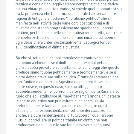
tecnica e con un linguaggio sempre comprensibile che deriva
da una chiara prospettiva teorica, si chiede quale rapporto vi sia
tra la preferenza che la cultura occidentale ha riservato alle
ragioni di Antigone e l’odierno “moralismo politico” che si
manifesta nell’attività delle varie corti costituzionali e di
giustizia che stanno progressivamente spogliando il potere
politico, per lo meno quello democraticamente eletto, della sue
competenze tradizionali e che sembrano mirare a sottoporne
ogni decisione a criteri sostanzialmente ideologici fondati
sull’identificazione di diritto e giustizia.
So che si tratta di questioni complesse e controverse che
inducono a chiedersi se il diritto come inteso dal ceto dei
giuristi debba prevalere sul parlamento, se le leggi che questo
produce siano “buone politicamente e tecnicamente”, e se il
diritto debba prevalere sulla politica. E tuttavia (premesso che
con l’antico e caro amico Agostino da decenni dissento su
molte cose e, in questo caso, sul suo atteggiamento
accondiscendente nei confronti delle ragioni della Russia e sul
ruolo che egli attribuisce al “neo-liberismo”) anche chi detesta
le scelte collettive non può evitare di chiedersi se sia
preferibile che le facciano i giudici e quale sia, in questa
situazione, la responsabilità non soltanto dei
Liberals
ma
anche, sia pure inintenzionale, di tutti coloro i quali si sono
illusi di controllare la politica tramite un diritto che non
producevano e al quale le sue leggi dovevano adeguarsi.