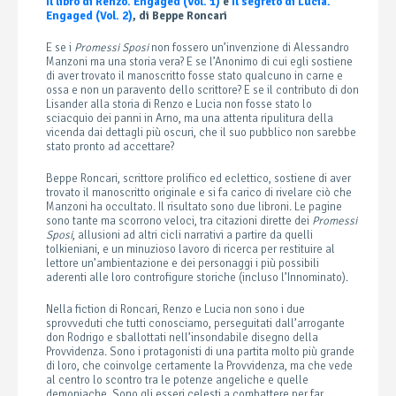
Il libro di Renzo. Engaged (Vol. 1)
e
Il segreto di Lucia.
Engaged (Vol. 2)
, di Beppe Roncari
E se i
Promessi Sposi
non fossero un’invenzione di Alessandro
Manzoni ma una storia vera? E se l’Anonimo di cui egli sostiene
di aver trovato il manoscritto fosse stato qualcuno in carne e
ossa e non un paravento dello scrittore? E se il contributo di don
Lisander alla storia di Renzo e Lucia non fosse stato lo
sciacquio dei panni in Arno, ma una attenta ripulitura della
vicenda dai dettagli più oscuri, che il suo pubblico non sarebbe
stato pronto ad accettare?
Beppe Roncari, scrittore prolifico ed eclettico, sostiene di aver
trovato il manoscritto originale e si fa carico di rivelare ciò che
Manzoni ha occultato. Il risultato sono due libroni. Le pagine
sono tante ma scorrono veloci, tra citazioni dirette dei
Promessi
Sposi
, allusioni ad altri cicli narrativi a partire da quelli
tolkieniani, e un minuzioso lavoro di ricerca per restituire al
lettore un’ambientazione e dei personaggi i più possibili
aderenti alle loro controfigure storiche (incluso l’Innominato).
Nella fiction di Roncari, Renzo e Lucia non sono i due
sprovveduti che tutti conosciamo, perseguitati dall’arrogante
don Rodrigo e sballottati nell’insondabile disegno della
Provvidenza. Sono i protagonisti di una partita molto più grande
di loro, che coinvolge certamente la Provvidenza, ma che vede
al centro lo scontro tra le potenze angeliche e quelle
demoniache. Sono gli esseri celesti a combattere per far