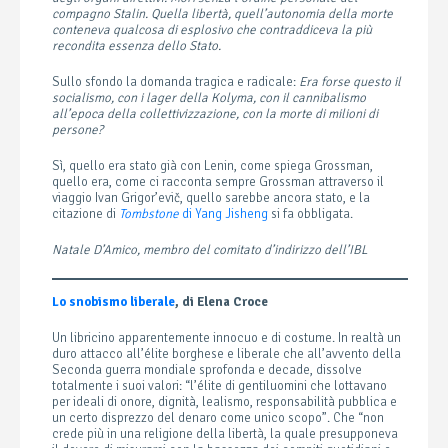
compagno Stalin. Quella libertà, quell’autonomia della morte
conteneva qualcosa di esplosivo che contraddiceva la più
recondita essenza dello Stato.
Sullo sfondo la domanda tragica e radicale:
Era forse questo il
socialismo, con i lager della Kolyma, con il cannibalismo
all’epoca della collettivizzazione, con la morte di milioni di
persone?
Sì, quello era stato già con Lenin, come spiega Grossman,
quello era, come ci racconta sempre Grossman attraverso il
viaggio Ivan Grigor’evič, quello sarebbe ancora stato, e la
citazione di
Tombstone
di Yang Jisheng
si fa obbligata.
Natale D’Amico, membro del comitato d’indirizzo dell’IBL
Lo snobismo liberale
, di Elena Croce
Un libricino apparentemente innocuo e di costume. In realtà un
duro attacco all’élite borghese e liberale che all’avvento della
Seconda guerra mondiale sprofonda e decade, dissolve
totalmente i suoi valori: “l’élite di gentiluomini che lottavano
per ideali di onore, dignità, lealismo, responsabilità pubblica e
un certo disprezzo del denaro come unico scopo”. Che “non
crede più in una religione della libertà, la quale presupponeva