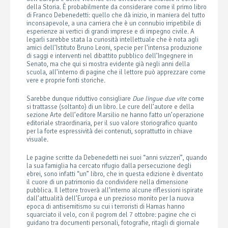
della Storia. È probabilmente da considerare come il primo libro
di Franco Debenedetti: quello che dà inizio, in maniera del tutto
inconsapevole, a una carriera che è un connubio irripetibile di
esperienze ai vertici di grandi imprese e di impegno civile. A
legarli sarebbe stata la curiosità intellettuale che è nota agli
amici dell’Istituto Bruno Leoni, specie per l’intensa produzione
di saggi e interventi nel dibattito pubblico dell’Ingegnere in
Senato, ma che qui si mostra evidente già negli anni della
scuola, all’interno di pagine che il lettore può apprezzare come
vere e proprie fonti storiche.
Sarebbe dunque riduttivo consigliare
Due lingue due vite
come
si trattasse (soltanto) di un libro. Le cure dell’autore e della
sezione Arte dell’editore Marsilio ne hanno fatto un’operazione
editoriale straordinaria, per il suo valore storiografico quanto
per la forte espressività dei contenuti, soprattutto in chiave
visuale.
Le pagine scritte da Debenedetti nei suoi “anni svizzeri”, quando
la sua famiglia ha cercato rifugio dalla persecuzione degli
ebrei, sono infatti “un” libro, che in questa edizione è diventato
il cuore di un patrimonio da condividere nella dimensione
pubblica. Il lettore troverà all’interno alcune riflessioni ispirate
dall’attualità dell’Europa e un prezioso monito per la nuova
epoca di antisemitismo su cui i terroristi di Hamas hanno
squarciato il velo, con il pogrom del 7 ottobre: pagine che ci
guidano tra documenti personali, fotografie, ritagli di giornale