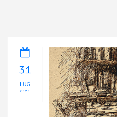
31
LUG
2026