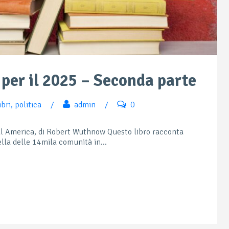
a per il 2025 – Seconda parte
ibri
,
politica
/
admin
/
0
al America, di Robert Wuthnow Questo libro racconta
ella delle 14mila comunità in...