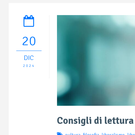
20
DIC
2024
Consigli di lettura
cultura
,
filosofia
,
liberalismo
,
lib