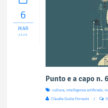
6
MAR
2025
Punto e a capo n. 
cultura
,
intelligenza artificiale
,
mi
Claudia Giulia Ferrauto
/
0