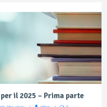
 per il 2025 – Prima parte
ertà
,
libri
,
storia
/
admin
/
0