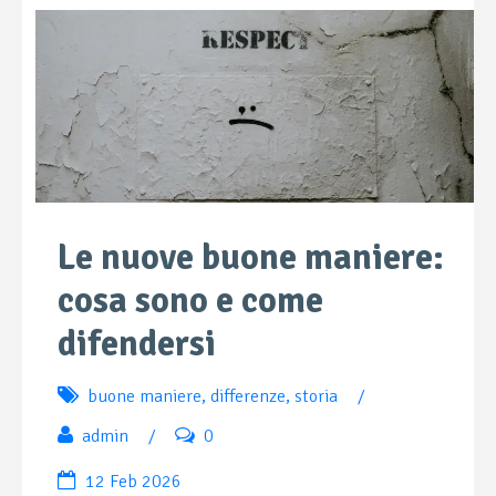
Le nuove buone maniere:
cosa sono e come
difendersi
buone maniere
,
differenze
,
storia
/
admin
/
0
12 Feb 2026