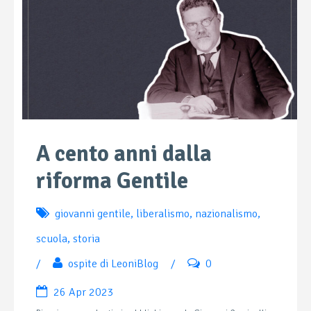
A cento anni dalla
riforma Gentile
giovanni gentile
,
liberalismo
,
nazionalismo
,
scuola
,
storia
/
ospite di LeoniBlog
/
0
26 Apr 2023