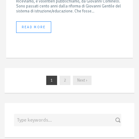
Riceviamo, e volentieri pubblichiamo, da Giovanni Cominelli.
Sono passati cento anni dalla riforma di Giovanni Gentile del
sistema di istruzione/educazione. Che fosse...
READ MORE
1
2
Next ›