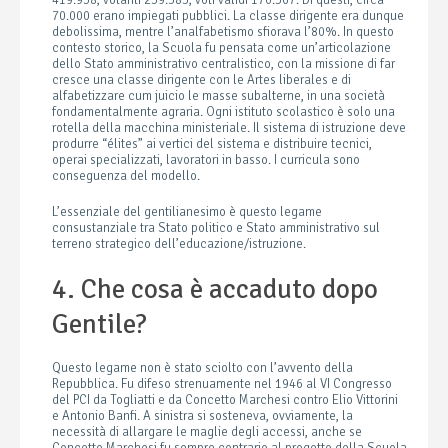
419.938; votanti 239.583; voti validi 170.567. Di questi, circa
70.000 erano impiegati pubblici. La classe dirigente era dunque
debolissima, mentre l’analfabetismo sfiorava l’80%. In questo
contesto storico, la Scuola fu pensata come un’articolazione
dello Stato amministrativo centralistico, con la missione di far
cresce una classe dirigente con le Artes liberales e di
alfabetizzare cum juicio le masse subalterne, in una società
fondamentalmente agraria. Ogni istituto scolastico è solo una
rotella della macchina ministeriale. Il sistema di istruzione deve
produrre “élites” ai vertici del sistema e distribuire tecnici,
operai specializzati, lavoratori in basso. I curricula sono
conseguenza del modello.
L’essenziale del gentilianesimo è questo legame
consustanziale tra Stato politico e Stato amministrativo sul
terreno strategico dell’educazione/istruzione.
4. Che cosa è accaduto dopo
Gentile?
Questo legame non è stato sciolto con l’avvento della
Repubblica. Fu difeso strenuamente nel 1946 al VI Congresso
del PCI da Togliatti e da Concetto Marchesi contro Elio Vittorini
e Antonio Banfi. A sinistra si sosteneva, ovviamente, la
necessità di allargare le maglie degli accessi, anche se