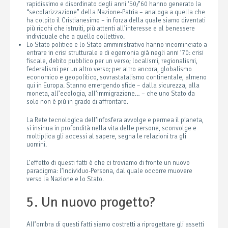
rapidissimo e disordinato degli anni ‘50/’60 hanno generato la
“secolarizzazione” della Nazione-Patria – analoga a quella che
ha colpito il Cristianesimo – in forza della quale siamo diventati
più ricchi che istruiti, più attenti all’interesse e al benessere
individuale che a quello collettivo.
Lo Stato politico e lo Stato amministrativo hanno incominciato a
entrare in crisi strutturale e di egemonia già negli anni ’70: crisi
fiscale, debito pubblico per un verso; localismi, regionalismi,
federalismi per un altro verso; per altro ancora, globalismo
economico e geopolitico, sovrastatalismo continentale, almeno
qui in Europa. Stanno emergendo sfide – dalla sicurezza, alla
moneta, all’ecologia, all’immigrazione… – che uno Stato da
solo non è più in grado di affrontare.
La Rete tecnologica dell’Infosfera avvolge e permea il pianeta,
si insinua in profondità nella vita delle persone, sconvolge e
moltiplica gli accessi al sapere, segna le relazioni tra gli
uomini.
L’effetto di questi fatti è che ci troviamo di fronte un nuovo
paradigma: l’Individuo-Persona, dal quale occorre muovere
verso la Nazione e lo Stato.
5. Un nuovo progetto?
All’ombra di questi fatti siamo costretti a riprogettare gli assetti