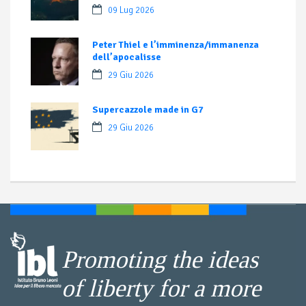
09 Lug 2026
Peter Thiel e l’imminenza/immanenza
dell’apocalisse
29 Giu 2026
Supercazzole made in G7
29 Giu 2026
Promoting the ideas
of liberty for a more