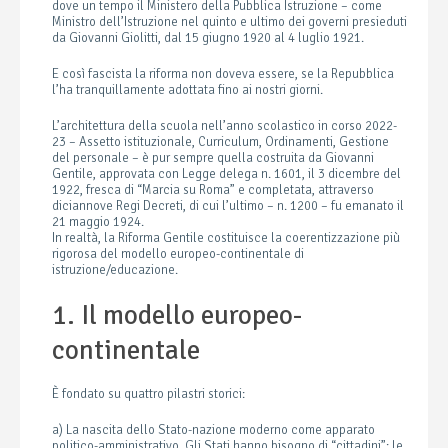
dove un tempo il Ministero della Pubblica Istruzione – come
Ministro dell’Istruzione nel quinto e ultimo dei governi presieduti
da Giovanni Giolitti, dal 15 giugno 1920 al 4 luglio 1921.
E così fascista la riforma non doveva essere, se la Repubblica
l’ha tranquillamente adottata fino ai nostri giorni.
L’architettura della scuola nell’anno scolastico in corso 2022-
23 – Assetto istituzionale, Curriculum, Ordinamenti, Gestione
del personale – è pur sempre quella costruita da Giovanni
Gentile, approvata con Legge delega n. 1601, il 3 dicembre del
1922, fresca di “Marcia su Roma” e completata, attraverso
diciannove Regi Decreti, di cui l’ultimo – n. 1200 – fu emanato il
21 maggio 1924.
In realtà, la Riforma Gentile costituisce la coerentizzazione più
rigorosa del modello europeo-continentale di
istruzione/educazione.
1. Il modello europeo-
continentale
È fondato su quattro pilastri storici:
a) La nascita dello Stato-nazione moderno come apparato
politico-amministrativo. Gli Stati hanno bisogno di “cittadini”: le