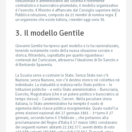
istituzionale e amministrativo del sistema é fortemente
centralistico e burocratico-piramidale, il modello organizzativo
é l’esercito. Il Ministro é affiancato dal Consiglio superiore della
Pubblica istruzione, composto da 21 membri di nomina regia. È
un organismo che esiste tuttora, i membri oggi sono 36.
3. Il modello Gentile
Giovanni Gentile ha ripreso quel modello e lo ha razionalizzato,
tenendo ovviamente conto della nuova situazione sociale e
storica, filtrandolo, soprattutto per quanto riguardava i
contenuti del Curriculum, attraverso l’idealismo di De Sanctis e
di Bertrando Spaventa.
La Scuola serve a costruire lo Stato. Senza Stato non c’è
Nazione; senza Nazione, non c’è destino storico né collettivo né
individuale. La statualità si realizza nello Stato politico – le
Istituzioni politiche – e nello Stato amministrativo – Burocrazia,
Esercito, Magistratura (che è un potere politico e burocratico al
tempo stesso) – Carabinieri, Carceri-. Nella peculiare storia
italiana, lo Stato amministrativo ha riempito il vuoto di
egemonia della classe politica risorgimentale. Quale vuoto? Le
prime elezioni nazionali del 27 gennaio 1861 – 1º turno il 27
gennaio, secondo turno il 3 febbraio -, che portarono alla
proclamazione del Regno d’Italia il 17 marzo 1861 constavano
dei seguenti numeri: abitanti 22.182.377; aventi diritto di voto