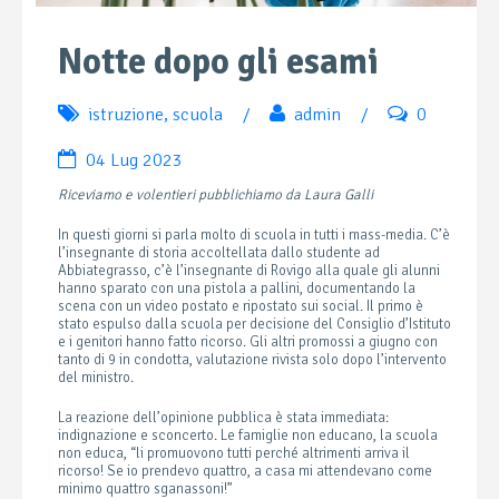
Notte dopo gli esami
istruzione
,
scuola
/
admin
/
0
04 Lug 2023
Riceviamo e volentieri pubblichiamo da Laura Galli
In questi giorni si parla molto di scuola in tutti i mass-media. C’è
l’insegnante di storia accoltellata dallo studente ad
Abbiategrasso, c’è l’insegnante di Rovigo alla quale gli alunni
hanno sparato con una pistola a pallini, documentando la
scena con un video postato e ripostato sui social. Il primo è
stato espulso dalla scuola per decisione del Consiglio d’Istituto
e i genitori hanno fatto ricorso. Gli altri promossi a giugno con
tanto di 9 in condotta, valutazione rivista solo dopo l’intervento
del ministro.
La reazione dell’opinione pubblica è stata immediata:
indignazione e sconcerto. Le famiglie non educano, la scuola
non educa, “li promuovono tutti perché altrimenti arriva il
ricorso! Se io prendevo quattro, a casa mi attendevano come
minimo quattro sganassoni!”