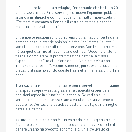
C’è poi l’altro lato della medaglia, l’insegnante che ha fatto 20
anni di assenza su 24 di servizio, e di nuovo l’opinione pubblica
si lancia in filippiche contro i docenti, fannulloni iper-tutelati.
“Tre mesi di vacanza all’anno e il resto del tempo a casa in
malattia! Licenziateli tutti!”
Entrambe le reazioni sono comprensibili: la maggior parte delle
persone basa le proprie opinioni sui titoli dei giornali e i titoli
sono fatti apposta per attirare l’attenzione. Non leggeremo mai,
né sui quotidiani né altrove, notizie del tipo: “Docente di storia
riesce a completare la programmazione perché la classe
risponde con profitto all’azione educativa e partecipa con
interesse alle lezioni”. Eppure succede, più spesso di quanto si
creda. Io stessa ho scritto queste frasi nelle mie relazioni di fine
anno.
Il sensazionalismo ha gioco facile con il cervello umano: siamo
una specie sopravvissuta grazie alla capacità di prendere
decisioni rapide in situazioni di pericolo. Se vediamo un
serpente scappiamo, senza stare a valutare se sia velenoso
oppure no. L’esitazione potrebbe costarci la vita, quindi meglio
darsela a gambe.
Naturalmente questo non è l’unico modo in cui ragioniamo, ma
è quello più semplice. Le grandi scoperte e innovazioni che il
genere umano ha prodotto sono figlie di un altro livello di