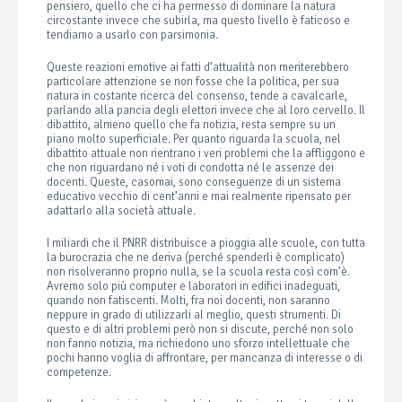
pensiero, quello che ci ha permesso di dominare la natura
circostante invece che subirla, ma questo livello è faticoso e
tendiamo a usarlo con parsimonia.
Queste reazioni emotive ai fatti d’attualità non meriterebbero
particolare attenzione se non fosse che la politica, per sua
natura in costante ricerca del consenso, tende a cavalcarle,
parlando alla pancia degli elettori invece che al loro cervello. Il
dibattito, almeno quello che fa notizia, resta sempre su un
piano molto superficiale. Per quanto riguarda la scuola, nel
dibattito attuale non rientrano i veri problemi che la affliggono e
che non riguardano né i voti di condotta né le assenze dei
docenti. Queste, casomai, sono conseguenze di un sistema
educativo vecchio di cent’anni e mai realmente ripensato per
adattarlo alla società attuale.
I miliardi che il PNRR distribuisce a pioggia alle scuole, con tutta
la burocrazia che ne deriva (perché spenderli è complicato)
non risolveranno proprio nulla, se la scuola resta così com’è.
Avremo solo più computer e laboratori in edifici inadeguati,
quando non fatiscenti. Molti, fra noi docenti, non saranno
neppure in grado di utilizzarli al meglio, questi strumenti. Di
questo e di altri problemi però non si discute, perché non solo
non fanno notizia, ma richiedono uno sforzo intellettuale che
pochi hanno voglia di affrontare, per mancanza di interesse o di
competenze.