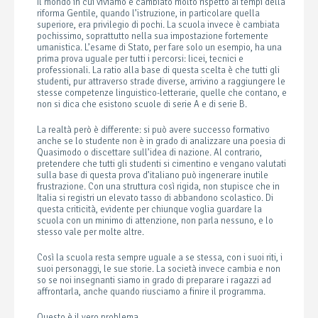
Il mondo in cui viviamo è cambiato molto rispetto ai tempi della
riforma Gentile, quando l’istruzione, in particolare quella
superiore, era privilegio di pochi. La scuola invece è cambiata
pochissimo, soprattutto nella sua impostazione fortemente
umanistica. L’esame di Stato, per fare solo un esempio, ha una
prima prova uguale per tutti i percorsi: licei, tecnici e
professionali. La ratio alla base di questa scelta è che tutti gli
studenti, pur attraverso strade diverse, arrivino a raggiungere le
stesse competenze linguistico-letterarie, quelle che contano, e
non si dica che esistono scuole di serie A e di serie B.
La realtà però è differente: si può avere successo formativo
anche se lo studente non è in grado di analizzare una poesia di
Quasimodo o discettare sull’idea di nazione. Al contrario,
pretendere che tutti gli studenti si cimentino e vengano valutati
sulla base di questa prova d’italiano può ingenerare inutile
frustrazione. Con una struttura così rigida, non stupisce che in
Italia si registri un elevato tasso di abbandono scolastico. Di
questa criticità, evidente per chiunque voglia guardare la
scuola con un minimo di attenzione, non parla nessuno, e lo
stesso vale per molte altre.
Così la scuola resta sempre uguale a se stessa, con i suoi riti, i
suoi personaggi, le sue storie. La società invece cambia e non
so se noi insegnanti siamo in grado di preparare i ragazzi ad
affrontarla, anche quando riusciamo a finire il programma.
Questo è il vero problema.