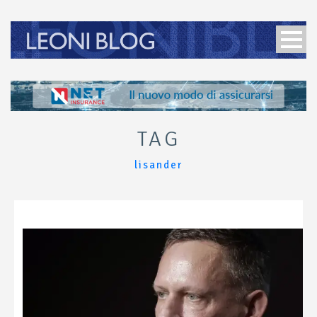
TAG
lisander