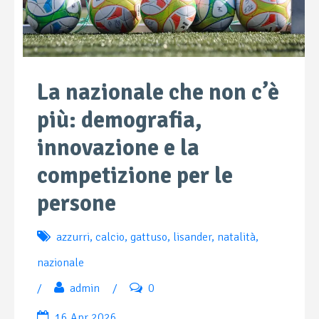
La nazionale che non c’è
più: demografia,
innovazione e la
competizione per le
persone
azzurri
,
calcio
,
gattuso
,
lisander
,
natalità
,
nazionale
/
admin
/
0
16 Apr 2026