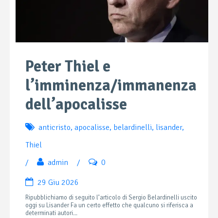
Peter Thiel e
l’imminenza/immanenza
dell’apocalisse
anticristo
,
apocalisse
,
belardinelli
,
lisander
,
Thiel
/
admin
/
0
29 Giu 2026
Ripubblichiamo di seguito l’articolo di Sergio Belardinelli uscito
oggi su Lisander Fa un certo effetto che qualcuno si riferisca a
determinati autori...