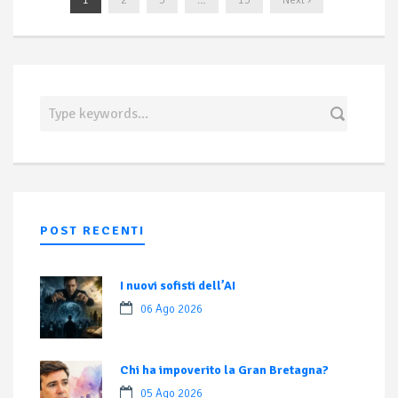
1
2
3
…
13
Next ›
POST RECENTI
I nuovi sofisti dell’AI
06 Ago 2026
Chi ha impoverito la Gran Bretagna?
05 Ago 2026