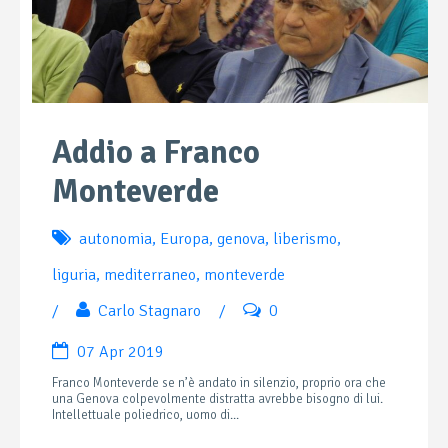
Addio a Franco
Monteverde
autonomia
,
Europa
,
genova
,
liberismo
,
liguria
,
mediterraneo
,
monteverde
/
Carlo Stagnaro
/
0
07 Apr 2019
Franco Monteverde se n’è andato in silenzio, proprio ora che
una Genova colpevolmente distratta avrebbe bisogno di lui.
Intellettuale poliedrico, uomo di...