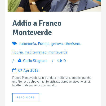
Addio a Franco
Monteverde
autonomia
,
Europa
,
genova
,
liberismo
,
liguria
,
mediterraneo
,
monteverde
/
Carlo Stagnaro
/
0
07 Apr 2019
Franco Monteverde se n’è andato in silenzio, proprio ora che
una Genova colpevolmente distratta avrebbe bisogno di lui.
Intellettuale poliedrico, uomo di...
READ MORE