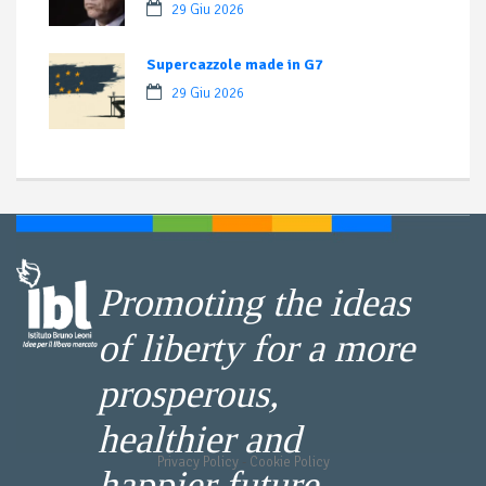
29 Giu 2026
Supercazzole made in G7
29 Giu 2026
Promoting the ideas
of liberty for a more
prosperous,
healthier and
Privacy Policy
-
Cookie Policy
happier future