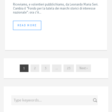
Riceviamo, e volentieri pubblichiamo, da Leonardo Maria Seri.
Cambia il “Fondo per la tutela dei marchi storici di interesse
nazionale”: ora c’è...
READ MORE
1
2
3
…
23
Next ›