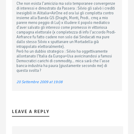
Che non esista l’amicizia ma solo temporanee convergenze
di interessi e dimostrato da Passera : Silvio gli salvò i crediti
inesigibili in Alitalia+AirOne ed ora lui gli complotta contro
insieme alla Banda GS (Draghi, Monti, Prodi.. cmq a mio
parere meno peggio di Lui) x illudere il popolo mediatico
d’aver salvato gli interessi come promesso in vittoriosa
campagna elettorale (x completezza di info l’accordo Prodi-
Airfrance fu fatto cadere non solo dai Sindacati ma pure
dallo stesso Silvio x sputtanare un Mortadella già
intrappolato elettoralmente).
Però ho un dubbio strategico : Silvio ha oggettivamente
allontanato l’Italia da Europa+Usa avvicinandosi a famosi
Democratici carichi di commodity… mica sarà che l’asse
banca-industria ha paura (giustamente secondo me) di
questa svolta ?
20 Settembre 2009 at 19:08
LEAVE A REPLY