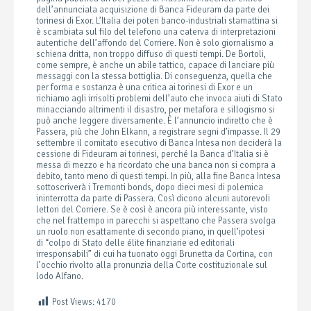
dell’annunciata acquisizione di Banca Fideuram da parte dei
torinesi di Exor. L’Italia dei poteri banco-industriali stamattina si
è scambiata sul filo del telefono una caterva di interpretazioni
autentiche dell’affondo del Corriere. Non è solo giornalismo a
schiena dritta, non troppo diffuso di questi tempi. De Bortoli,
come sempre, è anche un abile tattico, capace di lanciare più
messaggi con la stessa bottiglia. Di conseguenza, quella che
per forma e sostanza è una critica ai torinesi di Exor e un
richiamo agli irrisolti problemi dell’auto che invoca aiuti di Stato
minacciando altrimenti il disastro, per metafora e sillogismo si
può anche leggere diversamente. È l’annuncio indiretto che è
Passera, più che John Elkann, a registrare segni d’impasse. Il 29
settembre il comitato esecutivo di Banca Intesa non deciderà la
cessione di Fideuram ai torinesi, perché la Banca d’Italia si è
messa di mezzo e ha ricordato che una banca non si compra a
debito, tanto meno di questi tempi. In più, alla fine Banca Intesa
sottoscriverà i Tremonti bonds, dopo dieci mesi di polemica
ininterrotta da parte di Passera. Così dicono alcuni autorevoli
lettori del Corriere. Se è così è ancora più interessante, visto
che nel frattempo in parecchi si aspettano che Passera svolga
un ruolo non esattamente di secondo piano, in quell’ipotesi
di “colpo di Stato delle élite finanziarie ed editoriali
irresponsabili” di cui ha tuonato oggi Brunetta da Cortina, con
l’occhio rivolto alla pronunzia della Corte costituzionale sul
lodo Alfano.
Post Views:
4170