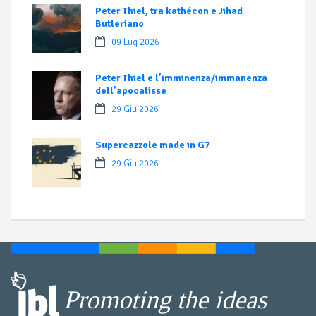
Peter Thiel, tra kathécon e Jihad
Butleriano
09 Lug 2026
Peter Thiel e l’imminenza/immanenza
dell’apocalisse
29 Giu 2026
Supercazzole made in G7
29 Giu 2026
Promoting the ideas