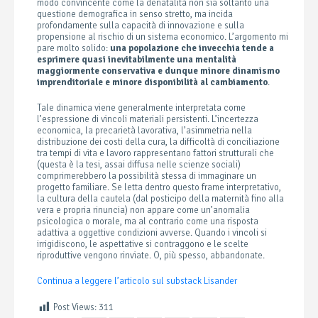
modo convincente come la denatalità non sia soltanto una
questione demografica in senso stretto, ma incida
profondamente sulla capacità di innovazione e sulla
propensione al rischio di un sistema economico. L’argomento mi
pare molto solido:
una popolazione che invecchia tende a
esprimere quasi inevitabilmente una mentalità
maggiormente conservativa e dunque minore dinamismo
imprenditoriale e minore disponibilità al cambiamento
.
Tale dinamica viene generalmente interpretata come
l’espressione di vincoli materiali persistenti. L’incertezza
economica, la precarietà lavorativa, l’asimmetria nella
distribuzione dei costi della cura, la difficoltà di conciliazione
tra tempi di vita e lavoro rappresentano fattori strutturali che
(questa è la tesi, assai diffusa nelle scienze sociali)
comprimerebbero la possibilità stessa di immaginare un
progetto familiare. Se letta dentro questo frame interpretativo,
la cultura della cautela (dal posticipo della maternità fino alla
vera e propria rinuncia) non appare come un’anomalia
psicologica o morale, ma al contrario come una risposta
adattiva a oggettive condizioni avverse. Quando i vincoli si
irrigidiscono, le aspettative si contraggono e le scelte
riproduttive vengono rinviate. O, più spesso, abbandonate.
Continua a leggere l’articolo sul substack Lisander
Post Views:
311