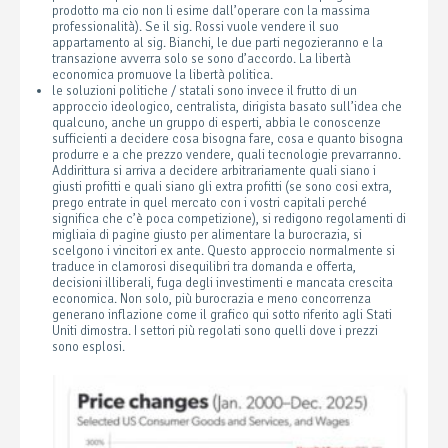
prodotto ma cio non li esime dall’operare con la massima
professionalità). Se il sig. Rossi vuole vendere il suo
appartamento al sig. Bianchi, le due parti negozieranno e la
transazione avverra solo se sono d’accordo. La libertà
economica promuove la libertà politica.
le soluzioni politiche / statali sono invece il frutto di un
approccio ideologico, centralista, dirigista basato sull’idea che
qualcuno, anche un gruppo di esperti, abbia le conoscenze
sufficienti a decidere cosa bisogna fare, cosa e quanto bisogna
produrre e a che prezzo vendere, quali tecnologie prevarranno.
Addirittura si arriva a decidere arbitrariamente quali siano i
giusti profitti e quali siano gli extra profitti (se sono cosi extra,
prego entrate in quel mercato con i vostri capitali perché
significa che c’è poca competizione), si redigono regolamenti di
migliaia di pagine giusto per alimentare la burocrazia, si
scelgono i vincitori ex ante. Questo approccio normalmente si
traduce in clamorosi disequilibri tra domanda e offerta,
decisioni illiberali, fuga degli investimenti e mancata crescita
economica. Non solo, più burocrazia e meno concorrenza
generano inflazione come il grafico qui sotto riferito agli Stati
Uniti dimostra. I settori più regolati sono quelli dove i prezzi
sono esplosi.