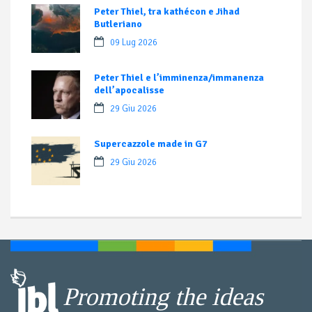
Peter Thiel, tra kathécon e Jihad
Butleriano
09 Lug 2026
Peter Thiel e l’imminenza/immanenza
dell’apocalisse
29 Giu 2026
Supercazzole made in G7
29 Giu 2026
Promoting the ideas