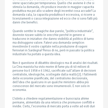
viene spacciata per temporanea. Quello che avviene è che si
stimola la domanda, chi produce investe in maggior capacita
produttiva ma poi allo scadere degli incentivi cosa accade? La
domanda cala, la capacita produttiva è eccessiva, si ricorre a
licenziamenti o cassa integrazione ed ecco che si sono fatti più
danni che benefici.
Quando sentite le magiche due parole, “politica industriale”,
dovreste rizzare subito le orecchie perché in genere si
traducono in iniziative che danno visibilità al politico di turno
ma distruggono valore. Fatevi una domanda semplice:
investireste il vostro capitale nella produzione di vagoni
ferroviari in Sardegna? Penso di no, però in passato la politica
industriale ha portato a questa idea.
Non è questione di dibattito ideologico ma di analisi dei risultati.
La Cina maoista ha visto morire di fame piu di 40 milioni di
persone tra il 1958 e il 1962, sacrificate sull’altare di decisioni
centraliste, ideologiche, scollegate dalla realtà [2]. I fallimenti
delle economie pianificate, del centralismo decisionale,
dell’idea che qualcuno in un qualche ministero abbia più
conoscenze del mercato sono innumerevoli. E non solo in
economia.
L’istinto a chiedere regolamentazione e burocrazia ahime
permane, alimentato da una retorica che promuove conflitti e
invidie. Certo, l’economia di mercato porta a volte ad esiti duri