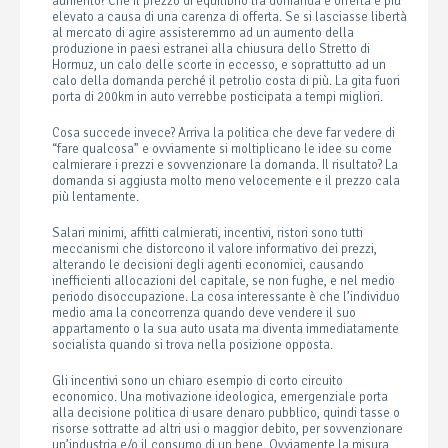
aumento? Che il prezzo di equilibrio tra domanda e offerta è più
elevato a causa di una carenza di offerta. Se si lasciasse libertà
al mercato di agire assisteremmo ad un aumento della
produzione in paesi estranei alla chiusura dello Stretto di
Hormuz, un calo delle scorte in eccesso, e soprattutto ad un
calo della domanda perché il petrolio costa di più. La gita fuori
porta di 200km in auto verrebbe posticipata a tempi migliori.
Cosa succede invece? Arriva la politica che deve far vedere di
“fare qualcosa” e ovviamente si moltiplicano le idee su come
calmierare i prezzi e sovvenzionare la domanda. Il risultato? La
domanda si aggiusta molto meno velocemente e il prezzo cala
più lentamente.
Salari minimi, affitti calmierati, incentivi, ristori sono tutti
meccanismi che distorcono il valore informativo dei prezzi,
alterando le decisioni degli agenti economici, causando
inefficienti allocazioni del capitale, se non fughe, e nel medio
periodo disoccupazione. La cosa interessante è che l’individuo
medio ama la concorrenza quando deve vendere il suo
appartamento o la sua auto usata ma diventa immediatamente
socialista quando si trova nella posizione opposta.
Gli incentivi sono un chiaro esempio di corto circuito
economico. Una motivazione ideologica, emergenziale porta
alla decisione politica di usare denaro pubblico, quindi tasse o
risorse sottratte ad altri usi o maggior debito, per sovvenzionare
un’industria e/o il consumo di un bene. Ovviamente la misura