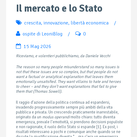
Il mercato e lo Stato
crescita
,
innovazione
,
libertà economica
/
ospite di LeoniBlog
/
0
15 Mag 2026
Riceviamo, e volentieri pubblichiamo, da Daniele Vecchi
The reason so many people misunderstand so many issues is
not that these issues are so complex, but that people do not
want a factual or analytical explanation that leaves them
emotionally unsatisfied. They want villains to hate and heroes
to cheer – and they don’t want explanations that fail to give
them that (Thomas Sowell).
Il raggio d’azione della politica continua ad espandersi,
invadendo progressivamente sempre più ambiti della vita
pubblica e privata. Un crescendo praticamente inarrestabile,
originato da un
modus operandi
molto chiaro: tutto diventa
emergenza, prevale l’emotività, si prendono decisioni populiste
e non ragionate, il ruolo dello Stato si espande [1]. Ex post, i
risultati interessano a pochi e comunque anche quando se ne
discute la giustificazione diventa “….ma c’era un emergenza,