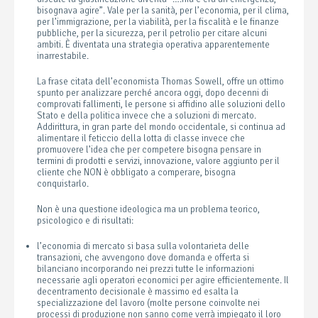
bisognava agire”. Vale per la sanità, per l’economia, per il clima,
per l’immigrazione, per la viabilità, per la fiscalità e le finanze
pubbliche, per la sicurezza, per il petrolio per citare alcuni
ambiti. È diventata una strategia operativa apparentemente
inarrestabile.
La frase citata dell’economista Thomas Sowell, offre un ottimo
spunto per analizzare perché ancora oggi, dopo decenni di
comprovati fallimenti, le persone si affidino alle soluzioni dello
Stato e della politica invece che a soluzioni di mercato.
Addirittura, in gran parte del mondo occidentale, si continua ad
alimentare il feticcio della lotta di classe invece che
promuovere l’idea che per competere bisogna pensare in
termini di prodotti e servizi, innovazione, valore aggiunto per il
cliente che NON è obbligato a comperare, bisogna
conquistarlo.
Non è una questione ideologica ma un problema teorico,
psicologico e di risultati:
l’economia di mercato si basa sulla volontarieta delle
transazioni, che avvengono dove domanda e offerta si
bilanciano incorporando nei prezzi tutte le informazioni
necessarie agli operatori economici per agire efficientemente. Il
decentramento decisionale è massimo ed esalta la
specializzazione del lavoro (molte persone coinvolte nei
processi di produzione non sanno come verrà impiegato il loro