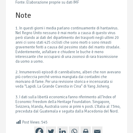
Fonte: Elaborazione proprie su dati IMF
Note
1. In questi giorni i media parlano continuamente di hantavirus.
Nel Regno Unito nessuno è mai morto a causa di questo virus
però stando ai dati del dipartimento dei trasporti negli ultimi 20
anni ci sono stati 425 ciclisti che sono morti o sono rimasti
gravemente feriti a causa del pessimo stato del manto stradale.
Evidentemente, asfaltare e chiudere le buche è meno
interessante che occuparsi di una zoonosi di rara trasmissione
da uomo a uomo.
2. Innumerevoli episodi di cannibalismo, alberi che non avevano
più corteccia perché veniva mangiata dai contadini che
morivano di fame. Per una revisione storica e incensurata si
veda “Lapidi. La Grande Carestia in Cina” di Yang Jisheng.
3. I dati sulla libertà economica fanno riferimento all’Index of
Economic Freedom della Heritage Foundation. Singapore,
Svizzera, Irlanda, Australia sono ai primi 4 posti. L’Italia al 73mo,
preceduta dal Guatemala e seguita dalla Macedonia del Nord.
Post Views:
545