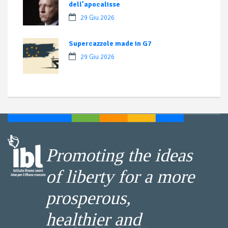
dell’apocalisse
29 Giu 2026
Supercazzole made in G7
29 Giu 2026
Promoting the ideas
of liberty for a more
prosperous,
healthier and