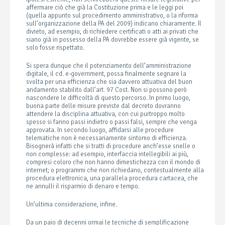
affermare ciò che già la Costituzione prima e le leggi poi
(quella appunto sul procedimento amministrativo, o la riforma
sull’organizzazione della PA del 2009) indicano chiaramente. Il
divieto, ad esempio, di richiedere certificati o atti ai privati che
siano già in possesso della PA dovrebbe essere già vigente, se
solo fosse rispettato.
Si spera dunque che il potenziamento dell’amministrazione
digitale, il cd. e-government, possa finalmente segnare la
svolta per una efficienza che sia davvero attuativa del buon
andamento stabilito dall’art. 97 Cost. Non si possono però
nascondere le difficoltà di questo percorso. In primo luogo,
buona parte delle misure previste dal decreto dovranno
attendere la disciplina attuativa, con cui purtroppo molto
spesso si fanno passi indietro o passi falsi, sempre che venga
approvata. In secondo luogo, affidarsi alle procedure
telematiche non è necessariamente sintomo di efficienza.
Bisognerà infatti che si tratti di procedure anch’esse snelle o
non complesse: ad esempio, interfaccia intellegibili ai più,
compresi coloro che non hanno dimestichezza con il mondo di
internet; o programmi che non richiedano, contestualmente alla
procedura elettronica, una parallela procedura cartacea, che
ne annulli il risparmio di denaro e tempo.
Un’ultima considerazione, infine.
Da un paio di decenni ormai le tecniche di semplificazione