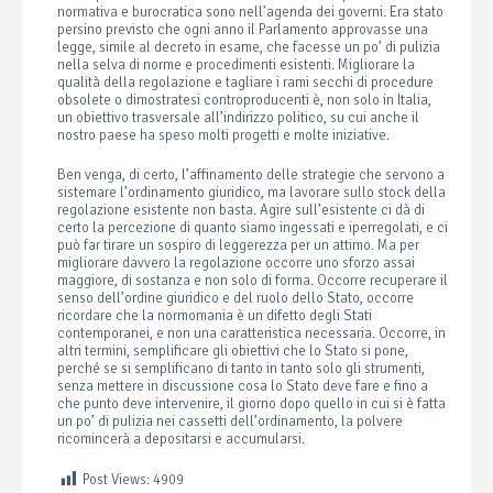
normativa e burocratica sono nell’agenda dei governi. Era stato
persino previsto che ogni anno il Parlamento approvasse una
legge, simile al decreto in esame, che facesse un po’ di pulizia
nella selva di norme e procedimenti esistenti. Migliorare la
qualità della regolazione e tagliare i rami secchi di procedure
obsolete o dimostratesi controproducenti è, non solo in Italia,
un obiettivo trasversale all’indirizzo politico, su cui anche il
nostro paese ha speso molti progetti e molte iniziative.
Ben venga, di certo, l’affinamento delle strategie che servono a
sistemare l’ordinamento giuridico, ma lavorare sullo stock della
regolazione esistente non basta. Agire sull’esistente ci dà di
certo la percezione di quanto siamo ingessati e iperregolati, e ci
può far tirare un sospiro di leggerezza per un attimo. Ma per
migliorare davvero la regolazione occorre uno sforzo assai
maggiore, di sostanza e non solo di forma. Occorre recuperare il
senso dell’ordine giuridico e del ruolo dello Stato, occorre
ricordare che la normomania è un difetto degli Stati
contemporanei, e non una caratteristica necessaria. Occorre, in
altri termini, semplificare gli obiettivi che lo Stato si pone,
perché se si semplificano di tanto in tanto solo gli strumenti,
senza mettere in discussione cosa lo Stato deve fare e fino a
che punto deve intervenire, il giorno dopo quello in cui si è fatta
un po’ di pulizia nei cassetti dell’ordinamento, la polvere
ricomincerà a depositarsi e accumularsi.
Post Views:
4909