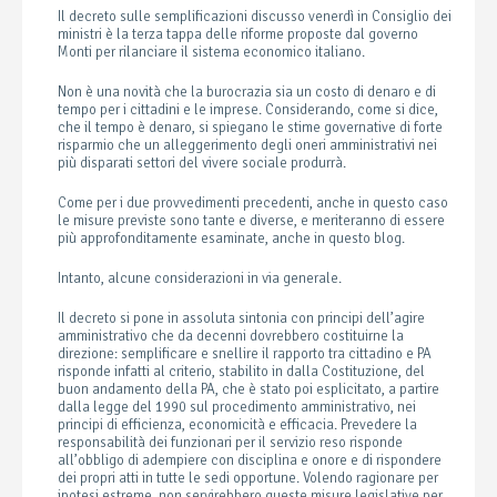
Il decreto sulle semplificazioni discusso venerdì in Consiglio dei
ministri è la terza tappa delle riforme proposte dal governo
Monti per rilanciare il sistema economico italiano.
Non è una novità che la burocrazia sia un costo di denaro e di
tempo per i cittadini e le imprese. Considerando, come si dice,
che il tempo è denaro, si spiegano le stime governative di forte
risparmio che un alleggerimento degli oneri amministrativi nei
più disparati settori del vivere sociale produrrà.
Come per i due provvedimenti precedenti, anche in questo caso
le misure previste sono tante e diverse, e meriteranno di essere
più approfonditamente esaminate, anche in questo blog.
Intanto, alcune considerazioni in via generale.
Il decreto si pone in assoluta sintonia con principi dell’agire
amministrativo che da decenni dovrebbero costituirne la
direzione: semplificare e snellire il rapporto tra cittadino e PA
risponde infatti al criterio, stabilito in dalla Costituzione, del
buon andamento della PA, che è stato poi esplicitato, a partire
dalla legge del 1990 sul procedimento amministrativo, nei
principi di efficienza, economicità e efficacia. Prevedere la
responsabilità dei funzionari per il servizio reso risponde
all’obbligo di adempiere con disciplina e onore e di rispondere
dei propri atti in tutte le sedi opportune. Volendo ragionare per
ipotesi estreme, non servirebbero queste misure legislative per