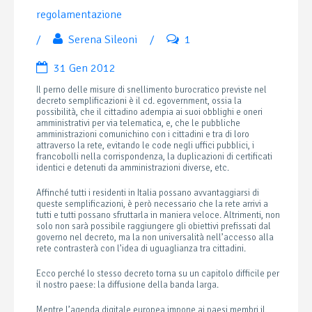
regolamentazione
/
Serena Sileoni
/
1
31 Gen 2012
Il perno delle misure di snellimento burocratico previste nel
decreto semplificazioni è il cd. egovernment, ossia la
possibilità, che il cittadino adempia ai suoi obblighi e oneri
amministrativi per via telematica, e, che le pubbliche
amministrazioni comunichino con i cittadini e tra di loro
attraverso la rete, evitando le code negli uffici pubblici, i
francobolli nella corrispondenza, la duplicazioni di certificati
identici e detenuti da amministrazioni diverse, etc.
Affinché tutti i residenti in Italia possano avvantaggiarsi di
queste semplificazioni, è però necessario che la rete arrivi a
tutti e tutti possano sfruttarla in maniera veloce. Altrimenti, non
solo non sarà possibile raggiungere gli obiettivi prefissati dal
governo nel decreto, ma la non universalità nell’accesso alla
rete contrasterà con l’idea di uguaglianza tra cittadini.
Ecco perché lo stesso decreto torna su un capitolo difficile per
il nostro paese: la diffusione della banda larga.
Mentre l’agenda digitale europea impone ai paesi membri il