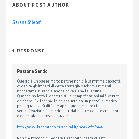
ABOUT POST AUTHOR
Serena Sileoni
1 RESPONSE
Pastore Sardo
Questo è un paese morto perchè non c’è la minima capacità
di capire gli impatti di certe strategie sugli investimenti
nonostante si sappia anche dove siano le lacune.
Quando ho letto il decreto sulle semplificazioni mi è venuto
da ridere ((le lacrime le ho esaurite da un pezzo), il motivo
per il quale sarà difficile applicare le misure di
semplificazione è descritto qui dal 2009 e da tale anno non
è cambiata una beata mazza:
http://www.laboratorioict.ancitel.it/index.cfm?m=8
Non c’è bisogno di leggere il rapporto, basta questo: