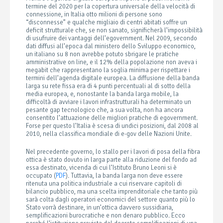
termine del 2020 per la copertura universale della velocità di
connessione, in Italia otto milioni di persone sono
“disconnesse” e qualche migliaio di centri abitati soffre un
deficit strutturale che, se non sanato, significherà l’impossibilità
di usufruire dei vantaggi dell’egovernment. Nel 2009, secondo
dati diffusi all’epoca dal ministero dello Sviluppo economico,
un italiano su 8 non avrebbe potuto sbrigare le pratiche
amministrative on line, e il 12% della popolazione non aveva i
megabit che rappresentano la soglia minima per rispettare i
termini dell’agenda digitale europea. La diffusione della banda
larga su rete fissa era di 4 punti percentuali al di sotto della
media europea, e, nonostante la banda larga mobile, la
difficoltà di avviare i lavori infrastrutturali ha determinato un
pesante gap tecnologico che, a sua volta, non ha ancora
consentito l’attuazione delle migliori pratiche di egovernment.
Forse per questo l’Italia è scesa di undici posizioni, dal 2008 al
2010, nella classifica mondiale di e-gov delle Nazioni Unite.
Nel precedente governo, lo stallo per i lavori di posa della fibra
ottica è stato dovuto in larga parte alla riduzione del fondo ad
essa destinato, vicenda di cui l’Istituto Bruno Leoni si è
occupato (
PDF
). Tuttavia, la banda larga non deve essere
ritenuta una politica industriale a cui riservare capitoli di
bilancio pubblico, ma una scelta imprenditoriale che tanto più
sarà colta dagli operatori economici del settore quanto più lo
Stato vorrà destinare, in un’ottica davvero sussidiaria,
semplificazioni burocratiche e non denaro pubblico. Ecco