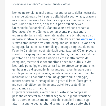
Riceviamo e pubblichiamo da Davide Chicco.
Non ce ne rendiamo mai conto, ma buona parte della nostra vita
si svolge già ora sotto il segno della libertà economica, grazie a
relazioni volontarie che individui e imprese intrecciano fra di
loro. Forse non a caso, è spesso la parte più piacevole.
Un esempio “vacanziero”. Sabato scorso mi sono recato a
Bogliasco, vicino a Genova, per un evento promozionale
organizzato dalla multinazionale australiana Billabong e da un
negozio sportivo di Genova,, con ospite d’eccezione
Andy Irons
,
surfista statunitense tre volte campione del mondo. Ci vado per
stringergli la mano ma, serendipity!, rimango sorpreso da come
l’evento è stato ben cucinato dagli organizzatori. C’è un piccolo
stand sulla spiaggia, si regalano magliette, cappellini, costumi,
portafogli ed altri gadget a decine a chi aspetta l’arrivo del
campione, mentre si sbocconcellano aneddoti sulla sua vita.
Nel tardo pomeriggio si presenta il tanto atteso campione, che,
gentilissimo e disponibile, firma autografi a centinaia e posa
con le persone le più diverse, venute a portarsi a casi una foto
memorabile. Si conclude con una grigliata sulla spiaggia,
mentre scorrono le immagini delle gesta di Irons. Tutto gratis,
ma con l’obiettivo legittimamente autointeressato di far
propaganda ad un marchio.
Organizzativamente, eventi come questo sono complessi:
possono compiersi solo sotto il segno della globalizzazione,
della libera circolazione non solo dei campioni portati sugli
allori ma anche del merchandise (non crediamo certo che i