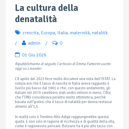
La cultura della
denatalità
crescita
,
Europa
,
Italia
,
maternità
,
natalità
/
admin
/
0
01 Giu 2026
Ripubblichiamo di seguito l’articolo di Emma Fattorini uscito
oggi su Lisander
L’8 aprile del 2023 fece molto discutere una nota dell’ISTAT. La
notizia era che il tasso di nascita in Italia aveva raggiunto il
livello più basso dal 1861 e che, con questo andamento, gli
italiani nel 2070 sarebbero stati undici milioni in meno. Cifra
che l’ONU considerava peraltro molto ottimistica, perché
basata sull’ipotesi che il tasso di natalità per donna restasse
almeno all’1,5.
In realtà solo il Trentino-Alto Adige raggiungerebbe questa
quota. E non solo in ragione di ricchezza e di qualità della vita,
come è ragionevole pensare: Bolzano ha il più alto tasso con