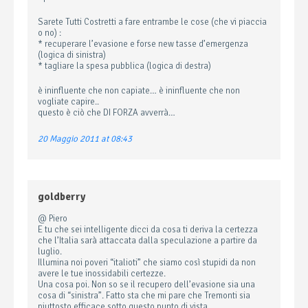
Sarete Tutti Costretti a fare entrambe le cose (che vi piaccia
o no) :
* recuperare l’evasione e forse new tasse d’emergenza
(logica di sinistra)
* tagliare la spesa pubblica (logica di destra)
è ininfluente che non capiate… è ininfluente che non
vogliate capire..
questo è ciò che DI FORZA avverrà…
20 Maggio 2011 at 08:43
goldberry
@ Piero
E tu che sei intelligente dicci da cosa ti deriva la certezza
che l’Italia sarà attaccata dalla speculazione a partire da
luglio.
Illumina noi poveri “italioti” che siamo così stupidi da non
avere le tue inossidabili certezze.
Una cosa poi. Non so se il recupero dell’evasione sia una
cosa di “sinistra”. Fatto sta che mi pare che Tremonti sia
piuttosto efficace sotto questo punto di vista.