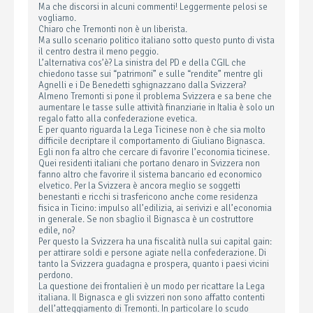
Ma che discorsi in alcuni commenti! Leggermente pelosi se
vogliamo.
Chiaro che Tremonti non è un liberista.
Ma sullo scenario politico italiano sotto questo punto di vista
il centro destra il meno peggio.
L’alternativa cos’è? La sinistra del PD e della CGIL che
chiedono tasse sui “patrimoni” e sulle “rendite” mentre gli
Agnelli e i De Benedetti sghignazzano dalla Svizzera?
Almeno Tremonti si pone il problema Svizzera e sa bene che
aumentare le tasse sulle attività finanziarie in Italia è solo un
regalo fatto alla confederazione evetica.
E per quanto riguarda la Lega Ticinese non è che sia molto
difficile decriptare il comportamento di Giuliano Bignasca.
Egli non fa altro che cercare di favorire l’economia ticinese.
Quei residenti italiani che portano denaro in Svizzera non
fanno altro che favorire il sistema bancario ed economico
elvetico. Per la Svizzera è ancora meglio se soggetti
benestanti e ricchi si trasfericono anche come residenza
fisica in Ticino: impulso all’edilizia, ai serivizi e all’economia
in generale. Se non sbaglio il Bignasca è un costruttore
edile, no?
Per questo la Svizzera ha una fiscalità nulla sui capital gain:
per attirare soldi e persone agiate nella confederazione. Di
tanto la Svizzera guadagna e prospera, quanto i paesi vicini
perdono.
La questione dei frontalieri è un modo per ricattare la Lega
italiana. Il Bignasca e gli svizzeri non sono affatto contenti
dell’atteggiamento di Tremonti. In particolare lo scudo