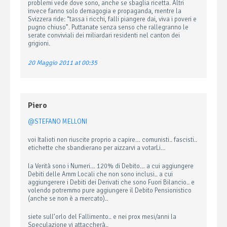
problemi vede dove sono, anche se sbaglia ricetta. Altri
invece fanno solo demagogia e propaganda, mentre la
Svizzera ride: “tassa i ricchi, falli piangere dai, viva i poveri e
pugno chiuso”. Puttanate senza senso che rallegranno le
serate conviviali dei miliardari residenti nel canton dei
grigioni.
20 Maggio 2011 at 00:35
Piero
@STEFANO MELLONI
voi Italioti non riuscite proprio a capire… comunisti.. fascisti..
etichette che sbandierano per aizzarvi a votarLi…
la Verità sono i Numeri… 120% di Debito… a cui aggiungere
Debiti delle Amm Locali che non sono inclusi.. a cui
aggiungerere i Debiti dei Derivati che sono Fuori Bilancio.. e
volendo potremmo pure aggiungere il Debito Pensionistico
(anche se non è a mercato)..
siete sull’orlo del Fallimento.. e nei prox mesi/anni la
Speculazione vi attaccherà..