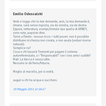
Emilio Odescalchi
Vedo e leggo che le mie domande, anzi, la mia domanda è,
rimane, sarà senza risposta, sia da sinistra, sia da destra.
Eppure, letteratura, esempi,formule ripo quella di ARNEY,
sono note, popolari direi.
Torno a Pareto : nessun ricco = tutti poveri. non è possibile
distribuire ricchezza non creata, o non avuta (vedasi risorse
naturali).
Semplice no?
Cosa e chi tasserà Tremonti per pagare il sistema
autoreferenziale, o i “Responsabili” con i loro amici sudditi?
Mah. La Vacca è senza latte.
Nessuno le dà fieno/fiducia.
Meglio al macello, poi si vedrà.
auguri a chi ha acqua e zucchero.
19 Maggio 2011 at 16:47