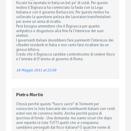
fiscale ha riportato in Italia un bel po’ di soldi. Per questo
motivo il Bignasca ha cominciato la faida con la Lega
italiana e con il governo Berlusconi. Per questo motivo ha
sollevato la questione pelosa dei lavoratori transfontalieri:
per avere un arma di ricatto.
Però bisogna ammettere che il Bignasca per quanto
antipatico e disgustoso alla fine fa l’interesse dei suoi
elettori.
I governanti italiani dovrebbero fare parimenti l’interesse dei
cittadini residenti in Italia e non certo farsi ricattare da un
grosso bifolco.
Credo che il Bignasca sarebbe contentissimo di vedere Visco
e l’armata di D’alema al governo di Roma.
18 Maggio 2011 at 22:09
Pietro Morlin
Chissà perchè questo “fuoco sacro” di Tremonti per
conoscere le liste bancarie dei contribuenti italiani con conti
esteri non mi convince molto .Anche perchè puzza di
ipocrisia di fondo . Una domanda: ma siamo sicuri che dopo
aver reperito le liste TUTTI quelli che vi compaiono
sarebbero perseguiti dal fisco italiano? O qualche nome di