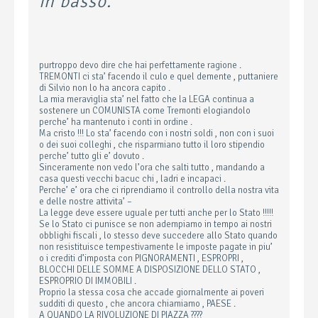
in basso.
purtroppo devo dire che hai perfettamente ragione .
TREMONTI ci sta’ facendo il culo e quel demente , puttaniere
di Silvio non lo ha ancora capito .
La mia meraviglia sta’ nel fatto che la LEGA continua a
sostenere un COMUNISTA come Tremonti elogiandolo
perche’ ha mantenuto i conti in ordine .
Ma cristo !!! Lo sta’ facendo con i nostri soldi , non con i suoi
o dei suoi colleghi , che risparmiano tutto il loro stipendio
perche’ tutto gli e’ dovuto .
Sinceramente non vedo l’ora che salti tutto , mandando a
casa questi vecchi bacuc chi , ladri e incapaci .
Perche’ e’ ora che ci riprendiamo il controllo della nostra vita
e delle nostre attivita’ –
La legge deve essere uguale per tutti anche per lo Stato !!!!!
Se lo Stato ci punisce se non adempiamo in tempo ai nostri
obblighi fiscali , lo stesso deve succedere allo Stato quando
non resistituisce tempestivamente le imposte pagate in piu’
o i crediti d’imposta con PIGNORAMENTI , ESPROPRI ,
BLOCCHI DELLE SOMME A DISPOSIZIONE DELLO STATO ,
ESPROPRIO DI IMMOBILI .
Proprio la stessa cosa che accade giornalmente ai poveri
sudditi di questo , che ancora chiamiamo , PAESE .
A QUANDO LA RIVOLUZIONE DI PIAZZA ????