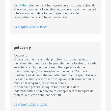
@goldberry
Se non sarà luglio,sarà un altro domani.Quando
al mercato converrà.La nostra unica speranza è che non vi è
interesse ad uccidere la mucca,se puo’ dare del
latte.Purtroppo temo che muoia suicida.
21 Maggio 2011 at 09:24
goldberry
@adriano
E’ pacifico che ci siano dei problemi con quest’assetto
monetario dell’Europa e che probabilmente la struttura vada
smantellata. Ognuno può fare tutte le pessimistiche
previsioni/auguri/speranze/timori che vuole. Ma non è
questione nè di mercato, nè della fantomatica speculazione.
Il casino è stato creato dai nostri governanti europei con la
mania del dirigismo, tedeschi in primis.
In ogni caso predire sciagure future ad una data
indeterminata è un modo molto cheap per fare la figura del
profeta. A questo sono capaci tutti.
22 Maggio 2011 at 12:51