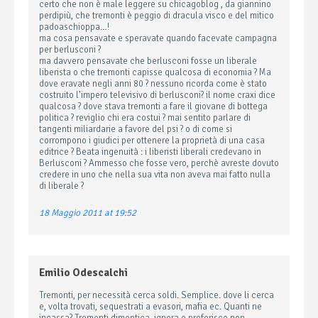
certo che non è male leggere su chicagoblog , da giannino
perdipiù, che tremonti è peggio di dracula visco e del mitico
padoaschioppa…!
ma cosa pensavate e speravate quando facevate campagna
per berlusconi ?
ma davvero pensavate che berlusconi fosse un liberale
liberista o che tremonti capisse qualcosa di economia ? Ma
dove eravate negli anni 80 ? nessuno ricorda come è stato
costruito l’impero televisivo di berlusconi? il nome craxi dice
qualcosa ? dove stava tremonti a fare il giovane di bottega
politica ? reviglio chi era costui ? mai sentito parlare di
tangenti miliardarie a favore del psi ? o di come si
corrompono i giudici per ottenere la proprietà di una casa
editrice ? Beata ingenuità : i liberisti liberali credevano in
Berlusconi ? Ammesso che fosse vero, perchè avreste dovuto
credere in uno che nella sua vita non aveva mai fatto nulla
di liberale ?
18 Maggio 2011 at 19:52
Emilio Odescalchi
Tremonti, per necessità cerca soldi. Semplice. dove li cerca
e, volta trovati, sequestrati a evasori, mafia ec. Quanti ne