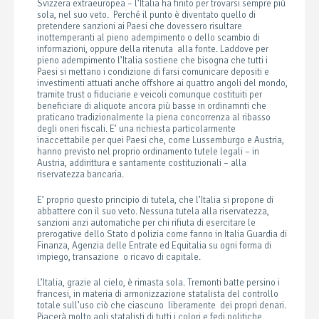
Svizzera extraeuropea – l’Italia ha finito per trovarsi sempre più
sola, nel suo veto. Perché il punto è diventato quello di
pretendere sanzioni ai Paesi che dovessero risultare
inottemperanti al pieno adempimento o dello scambio di
informazioni, oppure della ritenuta alla fonte. Laddove per
pieno adempimento l’Italia sostiene che bisogna che tutti i
Paesi si mettano i condizione di farsi comunicare depositi e
investimenti attuati anche offshore ai quattro angoli del mondo,
tramite trust o fiduciarie e veicoli comunque costituiti per
beneficiare di aliquote ancora più basse in ordinamnti che
praticano tradizionalmente la piena concorrenza al ribasso
degli oneri fiscali. E’ una richiesta particolarmente
inaccettabile per quei Paesi che, come Lussemburgo e Austria,
hanno previsto nel proprio ordinamento tutele legali – in
Austria, addirittura e santamente costituzionali – alla
riservatezza bancaria.
E’ proprio questo principio di tutela, che l’Italia si propone di
abbattere con il suo veto. Nessuna tutela alla riservatezza,
sanzioni anzi automatiche per chi rifiuta di esercitare le
prerogative dello Stato d polizia come fanno in Italia Guardia di
Finanza, Agenzia delle Entrate ed Equitalia su ogni forma di
impiego, transazione o ricavo di capitale.
L’Italia, grazie al cielo, è rimasta sola. Tremonti batte persino i
francesi, in materia di armonizzazione statalista del controllo
totale sull’uso ciò che ciascuno liberamente dei propri denari.
Piacerà molto agli statalisti di tutti i colori e fedi politiche,