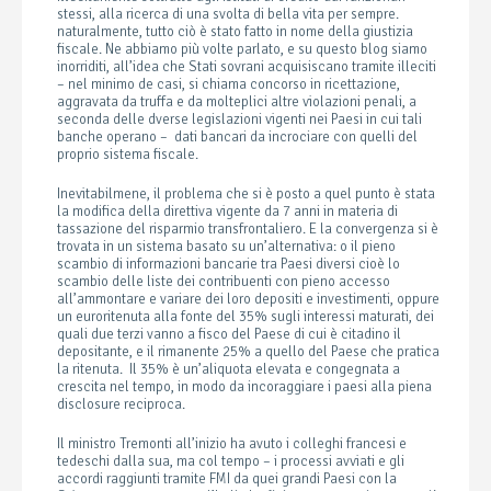
stessi, alla ricerca di una svolta di bella vita per sempre.
naturalmente, tutto ciò è stato fatto in nome della giustizia
fiscale. Ne abbiamo più volte parlato, e su questo blog siamo
inorriditi, all’idea che Stati sovrani acquisiscano tramite illeciti
– nel minimo de casi, si chiama concorso in ricettazione,
aggravata da truffa e da molteplici altre violazioni penali, a
seconda delle dverse legislazioni vigenti nei Paesi in cui tali
banche operano – dati bancari da incrociare con quelli del
proprio sistema fiscale.
Inevitabilmene, il problema che si è posto a quel punto è stata
la modifica della direttiva vigente da 7 anni in materia di
tassazione del risparmio transfrontaliero. E la convergenza si è
trovata in un sistema basato su un’alternativa: o il pieno
scambio di informazioni bancarie tra Paesi diversi cioè lo
scambio delle liste dei contribuenti con pieno accesso
all’ammontare e variare dei loro depositi e investimenti, oppure
un euroritenuta alla fonte del 35% sugli interessi maturati, dei
quali due terzi vanno a fisco del Paese di cui è citadino il
depositante, e il rimanente 25% a quello del Paese che pratica
la ritenuta. Il 35% è un’aliquota elevata e congegnata a
crescita nel tempo, in modo da incoraggiare i paesi alla piena
disclosure reciproca.
Il ministro Tremonti all’inizio ha avuto i colleghi francesi e
tedeschi dalla sua, ma col tempo – i processi avviati e gli
accordi raggiunti tramite FMI da quei grandi Paesi con la