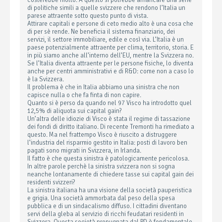
costerebbe molto. A questo si potrebbe affiancare una serie
di politiche simili a quelle svizzere che rendono l’Italia un
parese attraente sotto questo punto di vista.
Attirare capitali e persone di ceto medio alto è una cosa che
di per sè rende. Ne beneficia il sistema finanziario, dei
servizi, il settore immobiliare, edile e così via. L’Italia è un
paese potenzialmente attraente per clima, territorio, storia. E
in più siamo anche all’interno dell’EU, mentre la Svizzera no.
Se l’Italia diventa attraente per le persone fisiche, lo diventa
anche per centri amministrativi e di R&D: come non a caso lo
è la Svizzera.
Il problema è che in Italia abbiamo una sinistra che non
capisce nulla o che fa finta di non capire.
Quanto si è perso da quando nel 97 Visco ha introdotto quel
12,5% di aliquota sui capital gain?
Un’altra delle idiozie di Visco è stata il regime di tassazione
dei fondi di diritto italiano. Di recente Tremonti ha rimediato a
questo. Ma nel frattempo Visco è riuscito a distruggere
l’industria del risparmio gestito in Italia: posti di lavoro ben
pagati sono migrati in Svizzera, in Irlanda.
Il fatto è che questa sinistra è patologicamente pericolosa.
In altre parole perchè la sinistra svizzera non si sogna
neanche lontanamente di chiedere tasse sui capital gain dei
residenti svizzeri?
La sinistra italiana ha una visione della società pauperistica
e grigia. Una società ammorbata dal peso della spesa
pubblica e di un sindacalismo diffuso. I cittadini diventano
servi della gleba al servizio di ricchi feudatari residenti in