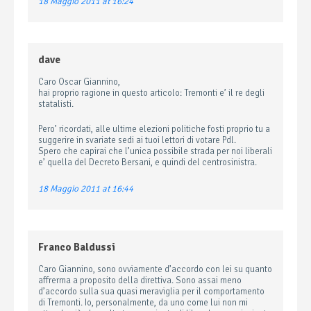
18 Maggio 2011 at 16:24
dave
Caro Oscar Giannino,
hai proprio ragione in questo articolo: Tremonti e’ il re degli
statalisti.
Pero’ ricordati, alle ultime elezioni politiche fosti proprio tu a
suggerire in svariate sedi ai tuoi lettori di votare Pdl.
Spero che capirai che l’unica possibile strada per noi liberali
e’ quella del Decreto Bersani, e quindi del centrosinistra.
18 Maggio 2011 at 16:44
Franco Baldussi
Caro Giannino, sono ovviamente d’accordo con lei su quanto
affrerma a proposito della direttiva. Sono assai meno
d’accordo sulla sua quasi meraviglia per il comportamento
di Tremonti. Io, personalmente, da uno come lui non mi