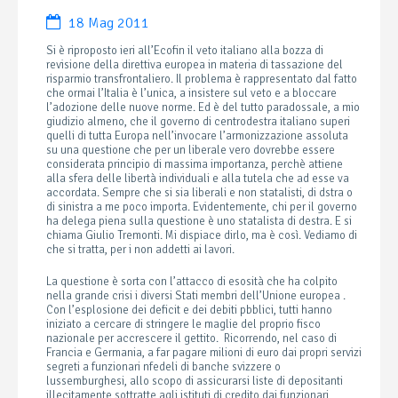
18 Mag 2011
Si è riproposto ieri all’Ecofin il veto italiano alla bozza di
revisione della direttiva europea in materia di tassazione del
risparmio transfrontaliero. Il problema è rappresentato dal fatto
che ormai l’Italia è l’unica, a insistere sul veto e a bloccare
l’adozione delle nuove norme. Ed è del tutto paradossale, a mio
giudizio almeno, che il governo di centrodestra italiano superi
quelli di tutta Europa nell’invocare l’armonizzazione assoluta
su una questione che per un liberale vero dovrebbe essere
considerata principio di massima importanza, perchè attiene
alla sfera delle libertà individuali e alla tutela che ad esse va
accordata. Sempre che si sia liberali e non statalisti, di dstra o
di sinistra a me poco importa. Evidentemente, chi per il governo
ha delega piena sulla questione è uno statalista di destra. E si
chiama Giulio Tremonti. Mi dispiace dirlo, ma è così. Vediamo di
che si tratta, per i non addetti ai lavori.
La questione è sorta con l’attacco di esosità che ha colpito
nella grande crisi i diversi Stati membri dell’Unione europea .
Con l’esplosione dei deficit e dei debiti pbblici, tutti hanno
iniziato a cercare di stringere le maglie del proprio fisco
nazionale per accrescere il gettito. Ricorrendo, nel caso di
Francia e Germania, a far pagare milioni di euro dai propri servizi
segreti a funzionari nfedeli di banche svizzere o
lussemburghesi, allo scopo di assicurarsi liste di depositanti
illecitamente sottratte agli istituti di credito dai funzionari