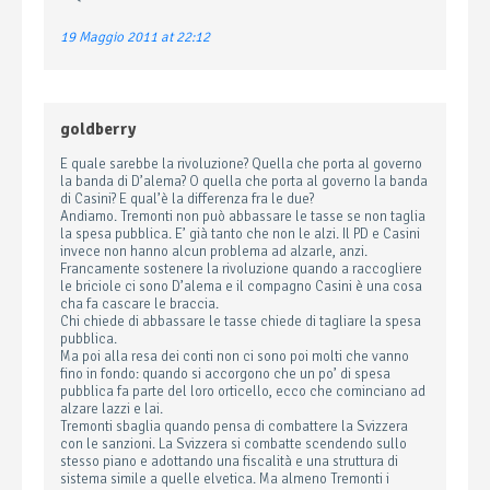
19 Maggio 2011 at 22:12
goldberry
E quale sarebbe la rivoluzione? Quella che porta al governo
la banda di D’alema? O quella che porta al governo la banda
di Casini? E qual’è la differenza fra le due?
Andiamo. Tremonti non può abbassare le tasse se non taglia
la spesa pubblica. E’ già tanto che non le alzi. Il PD e Casini
invece non hanno alcun problema ad alzarle, anzi.
Francamente sostenere la rivoluzione quando a raccogliere
le briciole ci sono D’alema e il compagno Casini è una cosa
cha fa cascare le braccia.
Chi chiede di abbassare le tasse chiede di tagliare la spesa
pubblica.
Ma poi alla resa dei conti non ci sono poi molti che vanno
fino in fondo: quando si accorgono che un po’ di spesa
pubblica fa parte del loro orticello, ecco che cominciano ad
alzare lazzi e lai.
Tremonti sbaglia quando pensa di combattere la Svizzera
con le sanzioni. La Svizzera si combatte scendendo sullo
stesso piano e adottando una fiscalità e una struttura di
sistema simile a quelle elvetica. Ma almeno Tremonti i