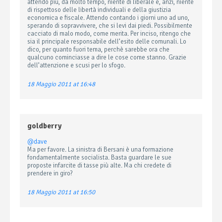
attendo più, da molto tempo, niente di liberale e, anzi, niente
di rispettoso delle libertà individuali e della giustizia
economica e fiscale. Attendo contando i giorni uno ad uno,
sperando di sopravvivere, che si levi dai piedi. Possibilmente
cacciato di malo modo, come merita. Per inciso, ritengo che
sia il principale responsabile dell’esito delle comunali. Lo
dico, per quanto fuori tema, perchè sarebbe ora che
qualcuno cominciasse a dire le cose come stanno. Grazie
dell’attenzione e scusi per lo sfogo.
18 Maggio 2011 at 16:48
goldberry
@dave
Ma per favore. La sinistra di Bersani è una formazione
fondamentalmente socialista. Basta guardare le sue
proposte infarcite di tasse più alte. Ma chi credete di
prendere in giro?
18 Maggio 2011 at 16:50