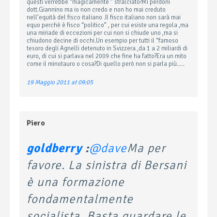
questi verrebbe “magicamente ” stralciato?Mi perdoni
dott.Giannino ma io non credo e non ho mai creduto
nell’equità del fisco italiano .Il fisco italiano non sarà mai
equo perchè è fisco “politico” , per cui esiste una regola ,ma
una miriade di eccezioni per cui non si chiude uno ,ma si
chiudono decine di occhi.Un esempio per tutti il “famoso
tesoro degli Agnelli detenuto in Svizzera ,da 1 a 2 miliardi di
euro, di cui si parlava nel 2009 che fine ha fatto?Era un mito
come il minotauro o cosa?Di quello però non si parla più…..
19 Maggio 2011 at 09:05
Piero
goldberry
:
@dave
Ma per
favore. La sinistra di Bersani
è una formazione
fondamentalmente
socialista. Basta guardare le