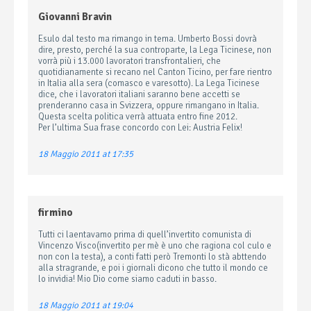
Giovanni Bravin
Esulo dal testo ma rimango in tema. Umberto Bossi dovrà
dire, presto, perché la sua controparte, la Lega Ticinese, non
vorrà più i 13.000 lavoratori transfrontalieri, che
quotidianamente si recano nel Canton Ticino, per fare rientro
in Italia alla sera (comasco e varesotto). La Lega Ticinese
dice, che i lavoratori italiani saranno bene accetti se
prenderanno casa in Svizzera, oppure rimangano in Italia.
Questa scelta politica verrà attuata entro fine 2012.
Per l’ultima Sua frase concordo con Lei: Austria Felix!
18 Maggio 2011 at 17:35
firmino
Tutti ci laentavamo prima di quell’invertito comunista di
Vincenzo Visco(invertito per mè è uno che ragiona col culo e
non con la testa), a conti fatti però Tremonti lo stà abttendo
alla stragrande, e poi i giornali dicono che tutto il mondo ce
lo invidia! Mio Dio come siamo caduti in basso.
18 Maggio 2011 at 19:04