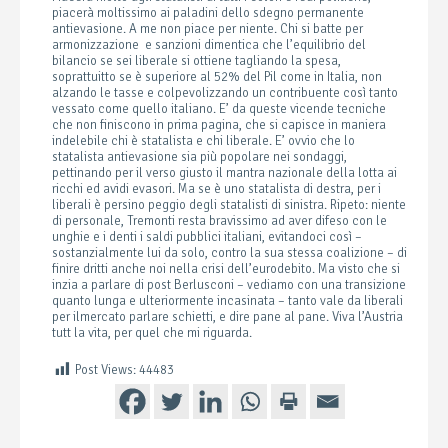
piacerà moltissimo ai paladini dello sdegno permanente
antievasione. A me non piace per niente. Chi si batte per
armonizzazione e sanzioni dimentica che l’equilibrio del
bilancio se sei liberale si ottiene tagliando la spesa,
soprattuitto se è superiore al 52% del Pil come in Italia, non
alzando le tasse e colpevolizzando un contribuente così tanto
vessato come quello italiano. E’ da queste vicende tecniche
che non finiscono in prima pagina, che si capisce in maniera
indelebile chi è statalista e chi liberale. E’ ovvio che lo
statalista antievasione sia più popolare nei sondaggi,
pettinando per il verso giusto il mantra nazionale della lotta ai
ricchi ed avidi evasori. Ma se è uno statalista di destra, per i
liberali è persino peggio degli statalisti di sinistra. Ripeto: niente
di personale, Tremonti resta bravissimo ad aver difeso con le
unghie e i denti i saldi pubblici italiani, evitandoci così –
sostanzialmente lui da solo, contro la sua stessa coalizione – di
finire dritti anche noi nella crisi dell’eurodebito. Ma visto che si
inzia a parlare di post Berlusconi – vediamo con una transizione
quanto lunga e ulteriormente incasinata – tanto vale da liberali
per ilmercato parlare schietti, e dire pane al pane. Viva l’Austria
tutt la vita, per quel che mi riguarda.
Post Views:
44483