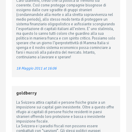
Caro Giannino, credo che la politica di Tremonti sia
coerente. Così come protegge compagnie bisognose di
ossigeno dalle cure sgradite di gruppi stranieri
(condannandole alla morte o alla stretta sopravvivenza nel
medio periodo), allo stesso modo tenta di proteggere un
sistema finanziario oligopolistico e asfissiante scongiurando
l’esportazione di capitali italiani all’estero. E’ uno stalinista,
ma questo lo sanno tutti coloro che guardino alla sua
politica in maniera franca e con spirito critico. Possiamo solo
sperare che un giorno l’iperprotettività di Mamma Italia si
spenga e il nostro sistema economico possa cominciare a
farsi i muscoli alla palestra del mercato. Intanto,
continuiamo a lavorare e sperare!
18 Maggio 2011 at 16:06
goldberry
La Svizzera attira capitali e persone fisiche grazie a un
imposizione sui capital gain inesistente. Oltre a questo offre
rifugio ai capitali di persone fisiche residenti in paesi
stranieri offrendo loro protezione e bassa o inesistente
imposizione fiscale.
La Svizzera e i paradisi fiscali non possono essere
combattuti con “sanzioni”. Gli stessi politici europei