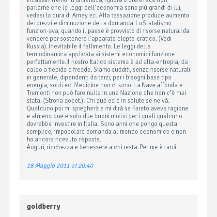
incassa? Tremonti dimentica, ignora o preferisce non
parlarne che le leggi dell’economia sono più grandi di lui,
vedasi la cura di Arney ec. Alta tassazione produce aumento
dei prezzi e diminuzione della domanda. LoStatalismo
funzion-ava, quando il paese è provvisto di risorse naturalida
vendere per sostenere l’apparato clepto-cratico. (Vedi
Russia). Inevitabile il fallimento. Le leggi della
termodinamica applicata ai sistemi economici funzione
perfettamente.Il nostro Italico sistema è ad alta-entropia, da
caldo a tiepido a freddo. Siamo sudditi, senza risorse naturali
in generale, dipendenti da terzi, per i bisogni base tipo
energia, soldi ec. Medicine non ci sono. La Nave affonda e
Tremonti non può fare nulla in una Nazione che non c’è mai
stata. (Stroria docet.). Chi può ed è in salute se ne và.
Qualcuno poi mi spiegherà e mi dirà se Pareto aveva ragione
e almeno due e solo due buoni motivi per i quali qualcuno
dovrebbe investire in Italia. Sono anni che pongo questa
semplice, impopolare domanda al mondo economico e non
ho ancora ricevuto risposte.
Auguri, ricchezza e benessere a chi resta. Per me è tardi.
18 Maggio 2011 at 20:40
goldberry