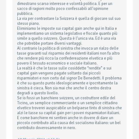
dimostrano scarso interesse e volontà politica. E per un
sacco di ragioni molto poco confessabili all’opinione
pubblica.
La via per contrastare la Svizzera è quella di giocare sul suo
stesso piano.
Eliminiamo le imposte sui capital gain anche qui in Italia e
implementiamo un sistema legislativo e fiscale quanto più
simile a quello svizzero. Questa è l’unica via. Ed è una via
che potrebbe portare diversi vantaggi.
Al contrario la politica di sinistra che invoca un rialzo delle
tasse gravanti sul risparmio dei residenti italiani non fa altro
che rendere più ricca la confedereazione elvetica e più
povero il tessuto economico e sociale italiano.
La realtà è che le tasse sulle cosiddette “rendite” e sui
capital gain vengono pagate soltanto dai piccoli
risparmiatori e non certo dal signor De Benedetti. Il problema
è che su questo punto ideologicamente e ipocritamente la
sinistra è cieca. Non sia mai che anche il centro destra
degradi a questo livello.
Se io fossi un banchiere svizzero, un costruttore edile del
Ticino, un semplice commerciante o un semplice cittadino
elvetico troverei auspicabile un belpaese tinto di sinistra che
alzi le tasse su capital gain per i poveri risparmiatori italiani.
E come banchiere mi sentirei anche in dovere di dare un
piccolo contributo alla causa del socialismo italiano: un bel
contributo doverosamente in nero.