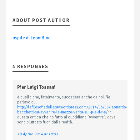
ABOUT POST AUTHOR
ospite di LeoniBlog
4 RESPONSES
Pier Luigi Tossani
è quello che, fatalmente, succederà anche da noi. Ne
parlavo qui,
http://lafilosofiadellatav.wordpress.com/2014/03/05/leonardo-
becchetti-su-avvenire-le-mezze-verita-sul-p-a-d-r-e/
in
questa critica che ho fatto al quotidiano “Avvenire”, dove
sono piuttosto fuori dalla realtà.
10 Aprile 2014 at 18:03