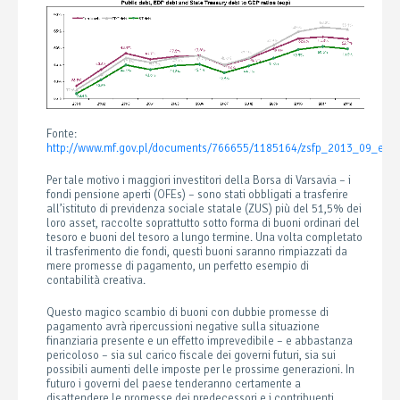
Fonte:
http://www.mf.gov.pl/documents/766655/1185164/zsfp_2013_09_en.p
Per tale motivo i maggiori investitori della Borsa di Varsavia – i
fondi pensione aperti (OFEs) – sono stati obbligati a trasferire
all’istituto di previdenza sociale statale (ZUS) più del 51,5% dei
loro asset, raccolte soprattutto sotto forma di buoni ordinari del
tesoro e buoni del tesoro a lungo termine. Una volta completato
il trasferimento die fondi, questi buoni saranno rimpiazzati da
mere promesse di pagamento, un perfetto esempio di
contabilità creativa.
Questo magico scambio di buoni con dubbie promesse di
pagamento avrà ripercussioni negative sulla situazione
finanziaria presente e un effetto imprevedibile – e abbastanza
pericoloso – sia sul carico fiscale dei governi futuri, sia sui
possibili aumenti delle imposte per le prossime generazioni. In
futuro i governi del paese tenderanno certamente a
disattendere le promesse dei predecessori e i contribuenti