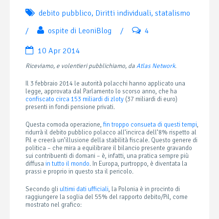
debito pubblico
,
Diritti individuali
,
statalismo
/
ospite di LeoniBlog
/
4
10 Apr 2014
Riceviamo, e volentieri pubblichiamo, da
Atlas Network
.
Il 3 febbraio 2014 le autorità polacchi hanno applicato una
legge, approvata dal Parlamento lo scorso anno, che ha
confiscato circa 153 miliardi di zloty
(37 miliardi di euro)
presenti in fondi pensione privati.
Questa comoda operazione,
fin troppo consueta di questi tempi
,
ridurrà il debito pubblico polacco all’incirca dell’8% rispetto al
Pil e creerà un’illusione della stabilità fiscale. Questo genere di
politica – che mira a equilibrare il bilancio presente gravando
sui contribuenti di domani – è, infatti, una pratica sempre più
diffusa
in tutto il mondo
. In Europa, purtroppo, è diventata la
prassi e proprio in questo sta il pericolo.
Secondo gli
ultimi dati ufficiali
, la Polonia è in procinto di
raggiungere la soglia del 55% del rapporto debito/Pil, come
mostrato nel grafico: