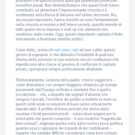
probabile che questa trovata abbia già spaventato potenziali
investitori privati. Non dimentichiamoci che questi fondi hanno
contribuito ad alimentare l’impressionante crescita e il
rendimento della Borsa di Varsavia nell’ultimo decennio. Ma,
ancora più importante, hanno rivestito un ruolo fondamentale
nella crescita economica dell’intera società, specificamente di
tutte quelle micro-imprese e start up che altrimenti non
sarebbero state create. Oggi, questo importante capitale è finito
interamente a finanziare obiettivi politici.
Come detto, i polacchi
non sono i soli
ad aver subito questo
genere di esproprio, il che dimostra l’instabilità di qualsiasi
riforma delle pensioni se non esistono vincoli costituzioni che
impediscono alla classe al governo di confiscare il capitale
privato, operazione sempre politicamente allettante.
Sfortunatamente, la teoria della public choice suggerisce –
come dimostrano con sempre maggiore chiarezza gli esempi
provenienti dall’Europa centrale e orientale fino a quella
occidentale – che, a dispetto dei segnali d’allarme che
vengono lanciati, l’incentivo dei politici a mettere le mani su
questi soldi rende le soluzioni di buon senso virtualmente
impraticabili. Il profitto di breve periodo che deriva dallo
svuotare i fondi pensione privati – senza dover pagare per le
esternalità che questo comporta – è una moderna “tragedia dei
beni comuni”, originata questa volta dalla nostra classe politica
quando essa si appropria dei risparmi di dei contribuenti –
risparmi che sarebbe difficile considerare come beni comuni.