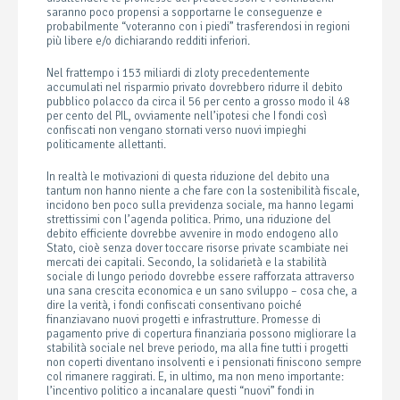
saranno poco propensi a sopportarne le conseguenze e
probabilmente “voteranno con i piedi” trasferendosi in regioni
più libere e/o dichiarando redditi inferiori.
Nel frattempo i 153 miliardi di zloty precedentemente
accumulati nel risparmio privato dovrebbero ridurre il debito
pubblico polacco da circa il 56 per cento a grosso modo il 48
per cento del PIL, ovviamente nell’ipotesi che I fondi così
confiscati non vengano stornati verso nuovi impieghi
politicamente allettanti.
In realtà le motivazioni di questa riduzione del debito una
tantum non hanno niente a che fare con la sostenibilità fiscale,
incidono ben poco sulla previdenza sociale, ma hanno legami
strettissimi con l’agenda politica. Primo, una riduzione del
debito efficiente dovrebbe avvenire in modo endogeno allo
Stato, cioè senza dover toccare risorse private scambiate nei
mercati dei capitali. Secondo, la solidarietà e la stabilità
sociale di lungo periodo dovrebbe essere rafforzata attraverso
una sana crescita economica e un sano sviluppo – cosa che, a
dire la verità, i fondi confiscati consentivano poiché
finanziavano nuovi progetti e infrastrutture. Promesse di
pagamento prive di copertura finanziaria possono migliorare la
stabilità sociale nel breve periodo, ma alla fine tutti i progetti
non coperti diventano insolventi e i pensionati finiscono sempre
col rimanere raggirati. E, in ultimo, ma non meno importante:
l’incentivo politico a incanalare questi “nuovi” fondi in