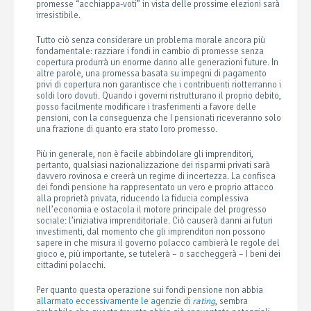
promesse “acchiappa-voti” in vista delle prossime elezioni sarà
irresistibile.
Tutto ciò senza considerare un problema morale ancora più
fondamentale: razziare i fondi in cambio di promesse senza
copertura produrrà un enorme danno alle generazioni future. In
altre parole, una promessa basata su impegni di pagamento
privi di copertura non garantisce che i contribuenti riotterranno i
soldi loro dovuti. Quando i governi ristrutturano il proprio debito,
posso facilmente modificare i trasferimenti a favore delle
pensioni, con la conseguenza che I pensionati riceveranno solo
una frazione di quanto era stato loro promesso.
Più in generale, non è facile abbindolare gli imprenditori,
pertanto, qualsiasi nazionalizzazione dei risparmi privati sarà
davvero rovinosa e creerà un regime di incertezza. La confisca
dei fondi pensione ha rappresentato un vero e proprio attacco
alla proprietà privata, riducendo la fiducia complessiva
nell’economia e ostacola il motore principale del progresso
sociale: l’iniziativa imprenditoriale. Ciò causerà danni ai futuri
investimenti, dal momento che gli imprenditori non possono
sapere in che misura il governo polacco cambierà le regole del
gioco e, più importante, se tutelerà – o saccheggerà – I beni dei
cittadini polacchi.
Per quanto questa operazione sui fondi pensione non abbia
allarmato eccessivamente le agenzie di
rating
, sembra