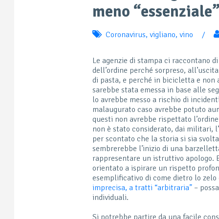
meno “essenziale”
Coronavirus
,
vigliano
,
vino
/
Le agenzie di stampa ci raccontano di 
dell’ordine perché sorpreso, all’uscit
di pasta, e perché in bicicletta e non 
sarebbe stata emessa in base alle se
lo avrebbe messo a rischio di incidenti
malaugurato caso avrebbe potuto aume
questi non avrebbe rispettato l’ordine 
non è stato considerato, dai militari, l
per scontato che la storia si sia svol
sembrerebbe l’inizio di una barzellett
rappresentare un istruttivo apologo.
orientato a ispirare un rispetto profo
esemplificativo di come dietro lo zelo 
imprecisa, a tratti “arbitraria”
– possa
individuali.
Si potrebbe partire da una facile con