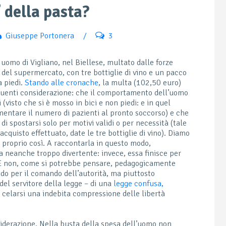
 della pasta?
Giuseppe Portonera
/
3
uomo di Vigliano, nel Biellese, multato dalle forze
a del supermercato, con tre bottiglie di vino e un pacco
a piedi.
Stando alle cronache
, la multa (102,50 euro)
guenti considerazione: che il comportamento dell’uomo
 (visto che si è mosso in bici e non piedi: e in quel
ntare il numero di pazienti al pronto soccorso) e che
di spostarsi solo per motivi validi o per necessità (tale
’acquisto effettuato, date le tre bottiglie di vino). Diamo
ta proprio così. A raccontarla in questo modo,
a neanche troppo divertente: invece, essa finisce per
 E non, come si potrebbe pensare, pedagogicamente
ndo per il comando dell’autorità, ma piuttosto
del servitore della legge – di una
legge confusa,
 celarsi una indebita compressione delle libertà
siderazione. Nella busta della spesa dell’uomo non