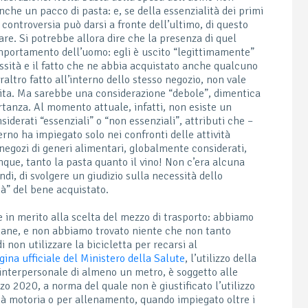
anche un pacco di pasta: e, se della essenzialità dei primi
ontroversia può darsi a fronte dell’ultimo, di questo
e. Si potrebbe allora dire che la presenza di quel
mportamento dell’uomo: egli è uscito “legittimamente”
sità e il fatto che ne abbia acquistato anche qualcuno
altro fatto all’interno dello stesso negozio, non vale
scita. Ma sarebbe una considerazione “debole”, dimentica
tanza. Al momento attuale, infatti, non esiste un
iderati “essenziali” o “non essenziali”, attributi che –
erno ha impiegato solo nei confronti delle attività
i negozi di generi alimentari, globalmente considerati,
nque, tanto la pasta quanto il vino! Non c’era alcuna
indi, di svolgere un giudizio sulla necessità dello
tà” del bene acquistato.
e in merito alla scelta del mezzo di trasporto: abbiamo
imane, e non abbiamo trovato niente che non tanto
non utilizzare la bicicletta per recarsi al
gina ufficiale del Ministero della Salute
, l’utilizzo della
a interpersonale di almeno un metro, è soggetto alle
o 2020, a norma del quale non è giustificato l’utilizzo
ità motoria o per allenamento, quando impiegato oltre i