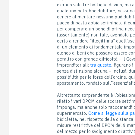
c’erano solo tre bottiglie di vino, ma 
qualcuno potrebbe dubitare, nessuna c
genere alimentare nessuno può dubitar
pacco di pasta abbia scriminato il co
per comperare un bene di prima neces
(asseritamente) non tale, avendolo per
certo a rendere “illegittima” quell’u
di un elemento di fondamentale impor
elenco di beni che possano essere cons
peraltro con grande difficoltà – il Gov
imprenditoriali:
tra queste
, figurano 
senza distinzione alcuna – inclusi, du
possibilità per le forze dell’ordine, qu
spostamento, fondato sull’“essenziali
Altrettanto sorprendente è l’obiezion
riletto i vari DPCM delle scorse sett
imponga, ma anche solo raccomandi di 
supermercato.
Come si legge sulla pa
bicicletta, nel rispetto della distanz
misure restrittive del DPCM del 9 marz
del mezzo per lo svolgimento di attiv