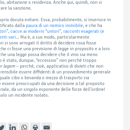
ilio, abitazione o residenza. Anche qui, quindi, non si
care la sanzione.
rio dovuta evitare. Essa, probabilmente, si inserisce in
tificato dalla
paura di un nemico invisibile
, e che ha
tori”
,
cacce ai moderni “untori”
,
racconti esagerati (e
enti vari
… Ma è, a suo modo, particolarmente
ri si sono arrogati il diritto di decidere cosa fosse
che ci fosse una previsione di legge in proposito e a loro
he una legge possa decidere che il vino sia meno
zelo è stato, dunque, “eccessivo” non perché troppo
er legem
– perché, cioè, applicativo di divieti che non
prensibile essere diffidenti di un provvedimento generale
e quale cibo o bevanda o mezzo di trasporto sia
e essere preoccupati da una decisione a tal proposito
onale, da un singolo esponente delle forze dell’ordine!
solo un incidente isolato.