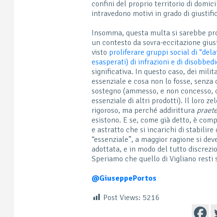
confini del proprio territorio di domic
intravedono motivi in grado di giustifi
Insomma, questa multa si sarebbe prop
un contesto da sovra-eccitazione gius
visto
proliferare gruppi social di “dela
esasperati) di infrazioni e di disobbedi
significativa. In questo caso, dei milita
essenziale e cosa non lo fosse, senza 
sostegno (ammesso, e non concesso, c
essenziale di altri prodotti). Il loro 
rigoroso, ma perché addirittura
praet
esistono. E se, come già detto, è com
e astratto che si incarichi di stabilir
“essenziale”, a maggior ragione si dev
adottata, e in modo del tutto discrezi
Speriamo che quello di Vigliano resti 
@GiuseppePortos
Post Views:
5216