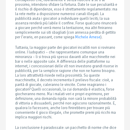
consapevoli che, liberamente e senza nuocere a sé o al
prossimo, intendono sfidare la fortuna. Date le sue peculiarità e
il rischio di dipendenze, esso è strettamente regolamentato: ma
la rete mette a disposizione numerosi canali illegali. La
pubblicità aiuta i giocatori a individuare quelli leciti; la sua
assenza renderà più labile il confine. Forse qualcuno rinuncerà
a giocare perché verrà meno la tentazione, ma altri finiranno
semplicemente sui siti sbagliati (con annessa perdita di gettito
per l’erario, en passant, come spiega
Michele Arnese
).
Tuttavia, la maggior parte dei giocatori incalliti non si rovinano
online. I ludopatici – che rappresentano comunque una
minoranza – li si trova più spesso davanti alle macchinette nei
bar o nelle apposite sale. A differenza delle piattaforme su
internet, i concessionari delle vlt non investono grandi risorse in
pubblicità, per la semplice ragione che non ne hanno bisogno.
La loro attrattività risiede nella prossimità. Su queste
macchinette, il decreto incrementa il prelievo fiscale: cioè, a
parità di giocate, caleranno le vincite. Come reagiranno i
giocatori? Quelli occasionali, la cui domanda è elastica, forse
giocheranno meno. Ma i malati veri e propri esprimono, per
definizione, una domanda rigida: non sarà la minore probabilità
di vittoria a dissuaderli, perché non agiscono razionalmente. E,
qualora lo facessero, anche loro finirebbero per trovare più
conveniente il gioco illegale, che promette premi più ricchi ma
implica maggiori rischi.
La conclusione è paradossale: un pacchetto di norme che dice