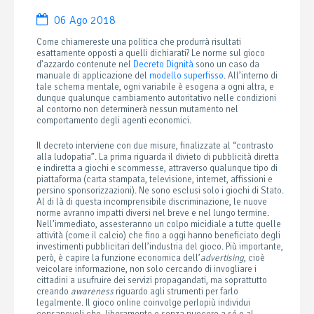
06 Ago 2018
Come chiamereste una politica che produrrà risultati
esattamente opposti a quelli dichiarati? Le norme sul gioco
d’azzardo contenute nel
Decreto Dignità
sono un caso da
manuale di applicazione del
modello superfisso
. All’interno di
tale schema mentale, ogni variabile è esogena a ogni altra, e
dunque qualunque cambiamento autoritativo nelle condizioni
al contorno non determinerà nessun mutamento nel
comportamento degli agenti economici.
Il decreto interviene con due misure, finalizzate al “contrasto
alla ludopatia”. La prima riguarda il divieto di pubblicità diretta
e indiretta a giochi e scommesse, attraverso qualunque tipo di
piattaforma (carta stampata, televisione, internet, affissioni e
persino sponsorizzazioni). Ne sono esclusi solo i giochi di Stato.
Al di là di questa incomprensibile discriminazione, le nuove
norme avranno impatti diversi nel breve e nel lungo termine.
Nell’immediato, assesteranno un colpo micidiale a tutte quelle
attività (come il calcio) che fino a oggi hanno beneficiato degli
investimenti pubblicitari dell’industria del gioco. Più importante,
però, è capire la funzione economica dell’
advertising
, cioè
veicolare informazione, non solo cercando di invogliare i
cittadini a usufruire dei servizi propagandati, ma soprattutto
creando
awareness
riguardo agli strumenti per farlo
legalmente. Il gioco online coinvolge perlopiù individui