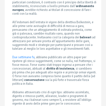
particolari condizioni, il contrasto con il principio della libertà di
stabilimento, riconosciuto a livello primario dall’
ordinamento
europeo
, avrebbe richiesto ai titolari di concessione di fare i
conti con la realtà.
All’indomani dell’entrata in vigore della direttiva Bolkestein, e
alle prime serie avvisaglie di difficoltà di messa a gara,
pensavamo che un atteggiamento di ostinata protesta, come
già si palesava, sarebbe risultato vano, quando non
controproducente. Invitavamo così la categoria dei
balneari
ad
attrezzarsi per arrivare pronta all’appuntamento delle gare,
suggerendo modi e strategie per parteciparvi e provare così a
tutelare al meglio le loro aspettative e gli investimenti fatti.
Due settimane fa
, abbiamo pubblicato un altro paper per
ripetere gli stessi suggerimenti, come se nulla, nel frattempo, si
fosse mosso. Forse siamo stati troppo ingenui a pensare che i
concessionari, abituati al
diritto di insistenza
, si sarebbero
più prima che poi adeguati alle regole e ai principi ormai vigenti.
O forse non avevamo compreso bene quanto il partito della (ad
litteram)
conservazione
sia la più forte e trasversale forza
politica in Italia.
Abbiamo attraversato crisi di ogni tipo: abbiamo assimilato,
digerito e rimosso partiti, alleanze, leader e programmi di
governo, ma i balneari sono sempre lì, a resistere all’obbligo
vigente di avvio delle prime gare per le concessioni.