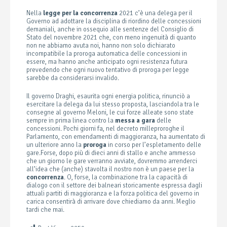
Nella
legge per la concorrenza
2021 c’è una delega per il
Governo ad adottare la disciplina di riordino delle concessioni
demaniali, anche in ossequio alle sentenze del Consiglio di
Stato del novembre 2021 che, con meno ingenuità di quanto
non ne abbiamo avuta noi, hanno non solo dichiarato
incompatibile la proroga automatica delle concessioni in
essere, ma hanno anche anticipato ogni resistenza futura
prevedendo che ogni nuovo tentativo di proroga per legge
sarebbe da considerarsi invalido.
Il governo Draghi, esaurita ogni energia politica, rinunciò a
esercitare la delega da lui stesso proposta, lasciandola tra le
consegne al governo Meloni, le cui forze alleate sono state
sempre in prima linea contro la
messa a gara
delle
concessioni. Pochi giorni fa, nel decreto milleproroghe il
Parlamento, con emendamenti di maggioranza, ha aumentato di
un ulteriore anno la
proroga
in corso per l’espletamento delle
gare.Forse, dopo più di dieci anni di stallo e anche ammesso
che un giorno le gare verranno avviate, dovremmo arrenderci
all’idea che (anche) stavolta il nostro non è un paese per la
concorrenza
. O, forse, la combinazione tra la capacità di
dialogo con il settore dei balneari storicamente espressa dagli
attuali partiti di maggioranza e la forza politica del governo in
carica consentirà di arrivare dove chiediamo da anni. Meglio
tardi che mai.