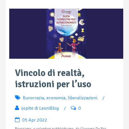
Vincolo di realtà,
istruzioni per l’uso
Burocrazia
,
economia
,
liberalizzazioni
/
ospite di LeoniBlog
/
0
05 Apr 2022
Riceviamo, e volentieri pubblichiamo, da Giacomo De Ros.