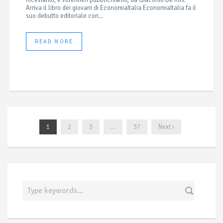
Arriva il libro dei giovani di EconomiaItalia EconomiaItalia fa il
suo debutto editoriale con...
READ MORE
1
2
3
…
37
Next ›