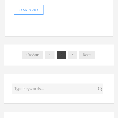
READ MORE
‹ Previous
1
2
3
Next ›