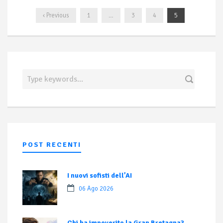
‹ Previous
1
…
3
4
5
POST RECENTI
I nuovi sofisti dell’AI
06 Ago 2026
Chi ha impoverito la Gran Bretagna?