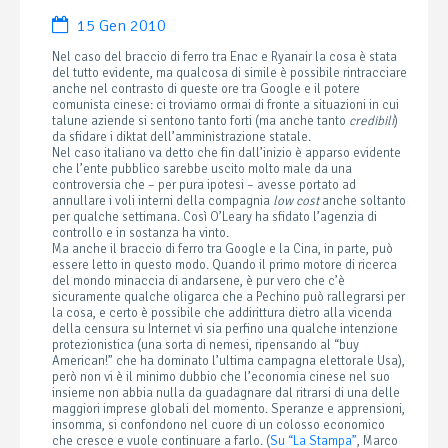
15 Gen 2010
Nel caso del braccio di ferro tra Enac e Ryanair la cosa è stata
del tutto evidente, ma qualcosa di simile è possibile rintracciare
anche nel contrasto di queste ore tra Google e il potere
comunista cinese: ci troviamo ormai di fronte a situazioni in cui
talune aziende si sentono tanto forti (ma anche tanto
credibili
)
da sfidare i diktat dell’amministrazione statale.
Nel caso italiano va detto che fin dall’inizio è apparso evidente
che l’ente pubblico sarebbe uscito molto male da una
controversia che – per pura ipotesi – avesse portato ad
annullare i voli interni della compagnia
low cost
anche soltanto
per qualche settimana. Così O’Leary ha sfidato l’agenzia di
controllo e in sostanza ha vinto.
Ma anche il braccio di ferro tra Google e la Cina, in parte, può
essere letto in questo modo. Quando il primo motore di ricerca
del mondo minaccia di andarsene, è pur vero che c’è
sicuramente qualche oligarca che a Pechino può rallegrarsi per
la cosa, e certo è possibile che addirittura dietro alla vicenda
della censura su Internet vi sia perfino una qualche intenzione
protezionistica (una sorta di nemesi, ripensando al “buy
American!” che ha dominato l’ultima campagna elettorale Usa),
però non vi è il minimo dubbio che l’economia cinese nel suo
insieme non abbia nulla da guadagnare dal ritrarsi di una delle
maggiori imprese globali del momento. Speranze e apprensioni,
insomma, si confondono nel cuore di un colosso economico
che cresce e vuole continuare a farlo. (
Su “La Stampa”
, Marco