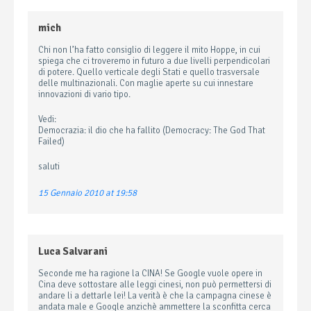
mich
Chi non l’ha fatto consiglio di leggere il mito Hoppe, in cui
spiega che ci troveremo in futuro a due livelli perpendicolari
di potere. Quello verticale degli Stati e quello trasversale
delle multinazionali. Con maglie aperte su cui innestare
innovazioni di vario tipo.
Vedi:
Democrazia: il dio che ha fallito (Democracy: The God That
Failed)
saluti
15 Gennaio 2010 at 19:58
Luca Salvarani
Seconde me ha ragione la CINA! Se Google vuole opere in
Cina deve sottostare alle leggi cinesi, non può permettersi di
andare li a dettarle lei! La verità è che la campagna cinese è
andata male e Google anzichè ammettere la sconfitta cerca