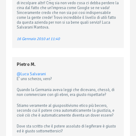
di incolpare altri! Cmq sia non vedo cosa ci debba perdere la
cina dal fatto che un’impresa come Google se ne vada!
Sinceramente credo che non sia poi cosi indispensabile
come la gente crede! Trovo incredibile il livello di utili fatto
da questa azienda per non si sa bene quali servizi! Luca
Salvarani Mantova.
16 Gennaio 2010 at 11:40
Pietro M.
@Luca Salvarani
E’ uno scherzo, vero?
Quando la Germania aveva leggi che dicevano, chessò, di
non commerciare con gli ebrei, era giusto rispettarle?
Stiamo veramente al giuspositivismo etico più becero,
secondo cui il potere crea automaticamente la giustizia, e
cioè ciò che è automaticamente diventa un dover essere?
Dove sta scritto che il potere assoluto di legiferare è giusto
ed è giusto sottomettersici?