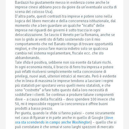
Bardazzi ha giustamente messo in evidenza come anche le
imprese cinesi abbiano poco da gioire da un’eventuale uscita di
scena del colosso Usa).
D’altra parte, questi contrasti tra imprese e potere sono nella
logica del libero mercato e della concorrenza istituzionale, dal
momento che a ben guardare un qualche “ricatto” delle
imprese nei riguardi dei governi è sotto traccia in ogni
delocalizzazione. Se lascio il Veneto per la Romania, anche se
non lo grido ai venti sto di fatto sostenendo con il mio
comportamento che nel Banato ritengo di trovare opportunità
migliori, e che posso fare marcia indietro solo se qualcosa
cambia nel sistema regolamentare, fiscale ecc. che sto
abbandonando.
Tale sfida è positiva, sebbene non sia esente da taluni rischi.
In ogni economia mista, il braccio di ferro tra impresa e potere
può infatti risolversi semplicemente nella concessione di
privilegi, nuovi aiuti, ulteriori intralci al mercato. Però è evidente
che in linea di massima le imprese tendono a lasciare i regimi
più statalisti per spostarsi verso quelli meno statalisti, e che
sono “costrette” a fare tutto questo dalla loro necessità di
soddisfare i clienti. Se continuo a produrre talune componenti
dove – a causa della fiscalità – devo spendere 100 invece che
50, mi è impossibile reggere la concorrenza e offrire buoni
prodotti a basso prezzo.
Per giunta, quando le sfide si fanno palesi – come sicuramente
nel caso di Ryanair e in parte anche in quello di Google (
dove
ora sta scendendo in campo anche Washington
) – quello che si
può constatare è che ormai vi sono larghi spezzoni di mercato