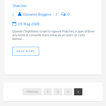
Thatcher
/
Giovanni Boggero
/
0
05 Mag 2009
Quando l’Inghilterra scoprì la signora Thatcher, in quel di Bonn
alla tolda di comando stava ormai da un lustro un certo
Helmut...
READ MORE
‹ Previous
1
2
3
4