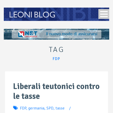
TAG
FDP
Liberali teutonici contro
le tasse
FDP
,
germania
,
SPD
,
tasse
/