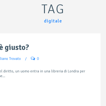
TAG
digitale
è giusto?
liano Trovato
/
0
el diritto, un uomo entra in una libreria di Londra per
e...