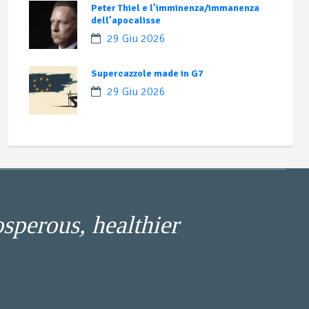
Peter Thiel e l’imminenza/immanenza
dell’apocalisse
29 Giu 2026
Supercazzole made in G7
29 Giu 2026
osperous, healthier