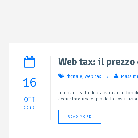
Web tax: il prezzo 
digitale
,
web tax
/
Massimi
16
In un’antica freddura cara ai cultori d
OTT
acquistare una copia della costituzion
2019
READ MORE