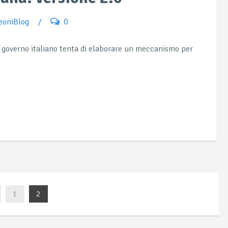
LeoniBlog
/
0
il governo italiano tenta di elaborare un meccanismo per
1
2