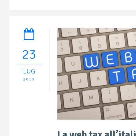
23
LUG
2019
La web tax all’ital