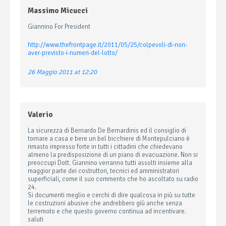
Massimo Micucci
Giannino For President
http://www.thefrontpage.it/2011/05/25/colpevoli-di-non-
aver-previsto-i-numeri-del-lotto/
26 Maggio 2011 at 12:20
Valerio
La sicurezza di Bernardo De Bernardinis ed il consiglio di
tornare a casa e bere un bel bicchiere di Montepulciano è
rimasto impresso forte in tutti i cittadini che chiedevano
almeno la predisposizione di un piano di evacuazione. Non si
preoccupi Dott. Giannino verranno tutti assolti insieme alla
maggior parte dei costruttori, tecnici ed amministratori
superficiali, come il suo commento che ho ascoltato su radio
24.
Si documenti meglio e cerchi di dire qualcosa in più su tutte
le costruzioni abusive che andrebbero giù anche senza
terremoto e che questo governo continua ad incentivare.
saluti