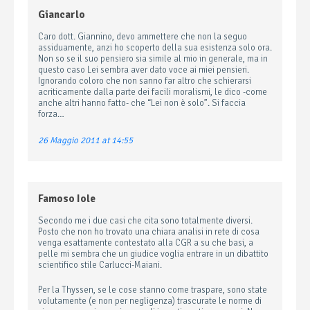
Giancarlo
Caro dott. Giannino, devo ammettere che non la seguo
assiduamente, anzi ho scoperto della sua esistenza solo ora.
Non so se il suo pensiero sia simile al mio in generale, ma in
questo caso Lei sembra aver dato voce ai miei pensieri.
Ignorando coloro che non sanno far altro che schierarsi
acriticamente dalla parte dei facili moralismi, le dico -come
anche altri hanno fatto- che “Lei non è solo”. Si faccia
forza…
26 Maggio 2011 at 14:55
Famoso Iole
Secondo me i due casi che cita sono totalmente diversi.
Posto che non ho trovato una chiara analisi in rete di cosa
venga esattamente contestato alla CGR a su che basi, a
pelle mi sembra che un giudice voglia entrare in un dibattito
scientifico stile Carlucci-Maiani.
Per la Thyssen, se le cose stanno come traspare, sono state
volutamente (e non per negligenza) trascurate le norme di