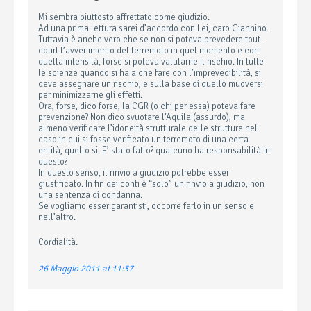
Mi sembra piuttosto affrettato come giudizio.
Ad una prima lettura sarei d’accordo con Lei, caro Giannino.
Tuttavia è anche vero che se non si poteva prevedere tout-
court l’avvenimento del terremoto in quel momento e con
quella intensità, forse si poteva valutarne il rischio. In tutte
le scienze quando si ha a che fare con l’imprevedibilità, si
deve assegnare un rischio, e sulla base di quello muoversi
per minimizzarne gli effetti.
Ora, forse, dico forse, la CGR (o chi per essa) poteva fare
prevenzione? Non dico svuotare l’Aquila (assurdo), ma
almeno verificare l’idoneità strutturale delle strutture nel
caso in cui si fosse verificato un terremoto di una certa
entità, quello si. E’ stato fatto? qualcuno ha responsabilità in
questo?
In questo senso, il rinvio a giudizio potrebbe esser
giustificato. In fin dei conti è “solo” un rinvio a giudizio, non
una sentenza di condanna.
Se vogliamo esser garantisti, occorre farlo in un senso e
nell’altro.
Cordialità.
26 Maggio 2011 at 11:37