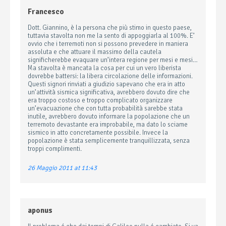
Francesco
Dott. Giannino, è la persona che più stimo in questo paese,
tuttavia stavolta non me la sento di appoggiarla al 100%. E’
ovvio che i terremoti non si possono prevedere in maniera
assoluta e che attuare il massimo della cautela
significherebbe evaquare un’intera regione per mesi e mesi…
Ma stavolta è mancata la cosa per cui un vero liberista
dovrebbe battersi: la libera circolazione delle informazioni.
Questi signori rinviati a giudizio sapevano che era in atto
un’attività sismica significativa, avrebbero dovuto dire che
era troppo costoso e troppo complicato organizzare
un’evacuazione che con tutta probabilità sarebbe stata
inutile, avrebbero dovuto informare la popolazione che un
terremoto devastante era improbabile, ma dato lo sciame
sismico in atto concretamente possibile. Invece la
popolazione è stata semplicemente tranquillizzata, senza
troppi complimenti.
26 Maggio 2011 at 11:43
aponus