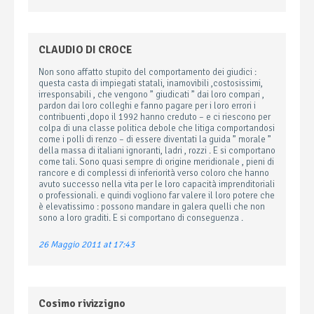
CLAUDIO DI CROCE
Non sono affatto stupito del comportamento dei giudici :
questa casta di impiegati statali, inamovibili ,costosissimi,
irresponsabili , che vengono ” giudicati ” dai loro compari ,
pardon dai loro colleghi e fanno pagare per i loro errori i
contribuenti ,dopo il 1992 hanno creduto – e ci riescono per
colpa di una classe politica debole che litiga comportandosi
come i polli di renzo – di essere diventati la guida ” morale ”
della massa di italiani ignoranti, ladri , rozzi . E si comportano
come tali. Sono quasi sempre di origine meridionale , pieni di
rancore e di complessi di inferiorità verso coloro che hanno
avuto successo nella vita per le loro capacità imprenditoriali
o professionali. e quindi vogliono far valere il loro potere che
è elevatissimo : possono mandare in galera quelli che non
sono a loro graditi. E si comportano di conseguenza .
26 Maggio 2011 at 17:43
Cosimo rivizzigno