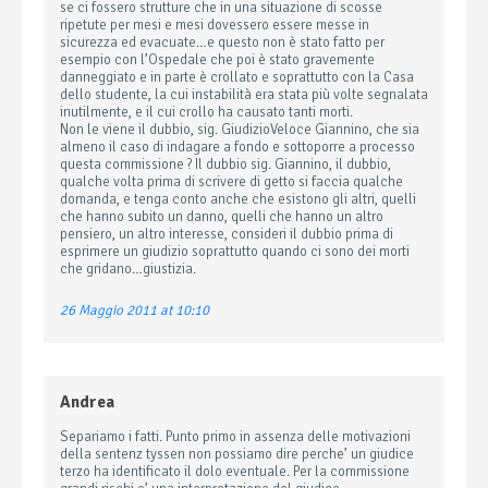
se ci fossero strutture che in una situazione di scosse
ripetute per mesi e mesi dovessero essere messe in
sicurezza ed evacuate…e questo non è stato fatto per
esempio con l’Ospedale che poi è stato gravemente
danneggiato e in parte è crollato e soprattutto con la Casa
dello studente, la cui instabilità era stata più volte segnalata
inutilmente, e il cui crollo ha causato tanti morti.
Non le viene il dubbio, sig. GiudizioVeloce Giannino, che sia
almeno il caso di indagare a fondo e sottoporre a processo
questa commissione ? Il dubbio sig. Giannino, il dubbio,
qualche volta prima di scrivere di getto si faccia qualche
domanda, e tenga conto anche che esistono gli altri, quelli
che hanno subito un danno, quelli che hanno un altro
pensiero, un altro interesse, consideri il dubbio prima di
esprimere un giudizio soprattutto quando ci sono dei morti
che gridano…giustizia.
26 Maggio 2011 at 10:10
Andrea
Separiamo i fatti. Punto primo in assenza delle motivazioni
della sentenz tyssen non possiamo dire perche’ un giudice
terzo ha identificato il dolo eventuale. Per la commissione