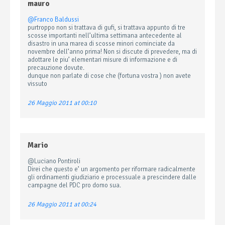
mauro
@Franco Baldussi
purtroppo non si trattava di gufi, si trattava appunto di tre
scosse importanti nell’ultima settimana antecedente al
disastro in una marea di scosse minori cominciate da
novembre dell’anno prima! Non si discute di prevedere, ma di
adottare le piu’ elementari misure di informazione e di
precauzione dovute.
dunque non parlate di cose che (fortuna vostra ) non avete
vissuto
26 Maggio 2011 at 00:10
Mario
@Luciano Pontiroli
Direi che questo e’ un argomento per riformare radicalmente
gli ordinamenti giudiziario e processuale a prescindere dalle
campagne del PDC pro domo sua.
26 Maggio 2011 at 00:24