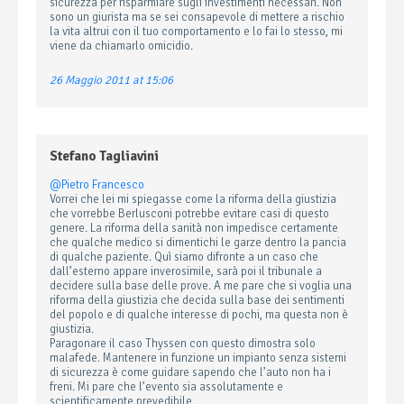
sicurezza per risparmiare sugli investimenti necessari. Non
sono un giurista ma se sei consapevole di mettere a rischio
la vita altrui con il tuo comportamento e lo fai lo stesso, mi
viene da chiamarlo omicidio.
26 Maggio 2011 at 15:06
Stefano Tagliavini
@Pietro Francesco
Vorrei che lei mi spiegasse come la riforma della giustizia
che vorrebbe Berlusconi potrebbe evitare casi di questo
genere. La riforma della sanità non impedisce certamente
che qualche medico si dimentichi le garze dentro la pancia
di qualche paziente. Quì siamo difronte a un caso che
dall’esterno appare inverosimile, sarà poi il tribunale a
decidere sulla base delle prove. A me pare che si voglia una
riforma della giustizia che decida sulla base dei sentimenti
del popolo e di qualche interesse di pochi, ma questa non è
giustizia.
Paragonare il caso Thyssen con questo dimostra solo
malafede. Mantenere in funzione un impianto senza sistemi
di sicurezza è come guidare sapendo che l’auto non ha i
freni. Mi pare che l’evento sia assolutamente e
scientificamente prevedibile.