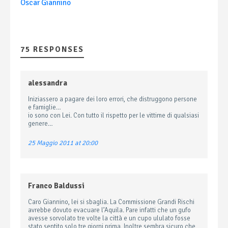
Oscar Giannino
75 RESPONSES
alessandra
Iniziassero a pagare dei loro errori, che distruggono persone
e famiglie…
io sono con Lei. Con tutto il rispetto per le vittime di qualsiasi
genere…
25 Maggio 2011 at 20:00
Franco Baldussi
Caro Giannino, lei si sbaglia. La Commissione Grandi Rischi
avrebbe dovuto evacuare l’Aquila. Pare infatti che un gufo
avesse sorvolato tre volte la città e un cupo ululato fosse
stato sentito solo tre giorni prima. Inoltre sembra sicuro che