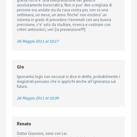
grandi rischi e’ una interpretazione del giudice
assolutamente burocratica. Non si puo’ dire a migliaia di
persone ora andate via da casa vostra per, non so una
settimana, un mese, un anno. finche’ non esistera’ un
sistema in grado di prevedere i terremoti con una buona
precisione, c’e’ solo da studiare, ricerca e costruire con
criteri antisismici, veri (la prevenzione!!!!)
26 Maggio 2011 at 10:17
Gio
Ignorantia legis non excusat si dice in diritto, probabilmente i
magistrati pensano che si applichi anche all’ignoranza sul
futuro.
26 Maggio 2011 at 10:39
Renato
Dottor Giannino, sono con Lei.