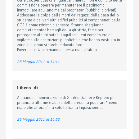
Oltre ciò, per quel che riguarda il merito, non è compito della
commissione operare per manutenere il patrimonio
immobiliare aquilano ma dei proprietari (pubblici o privati).
Addossare le colpe delle morti dei ragazzi della casa dello
studente o dei vari altri edifici pubblici ai componeneti della
CGR è come minimo disonesto. Stanno sbagliando
completamente i bersagli della giustizia, forse per
proteggere alcuni notabili aquilani il cui compito era di
vigilare sulle costruzioni pubbliche o che hanno costruito in
zone in cui non si sarebbe dovuto fare.
Povera giustizia in mano a questa magistratura.
26 Maggio 2011 at 14:41
Libero_di
A quando l’incriminazione di Galileo Galilei e Keplero per
procurato allarme e abuso della credulità popolare? meno
male che allora c’era solo la Santa Inquisizione …
26 Maggio 2011 at 14:52