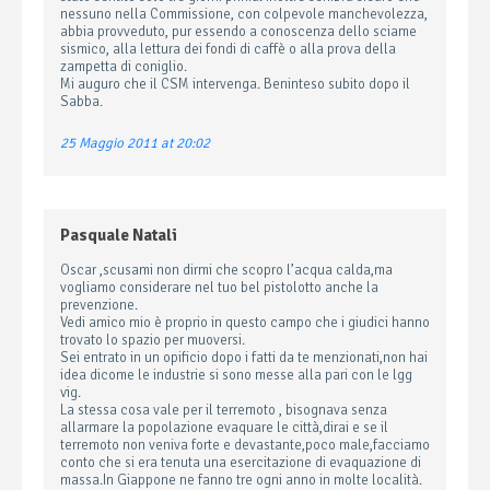
nessuno nella Commissione, con colpevole manchevolezza,
abbia provveduto, pur essendo a conoscenza dello sciame
sismico, alla lettura dei fondi di caffè o alla prova della
zampetta di coniglio.
Mi auguro che il CSM intervenga. Beninteso subito dopo il
Sabba.
25 Maggio 2011 at 20:02
Pasquale Natali
Oscar ,scusami non dirmi che scopro l’acqua calda,ma
vogliamo considerare nel tuo bel pistolotto anche la
prevenzione.
Vedi amico mio è proprio in questo campo che i giudici hanno
trovato lo spazio per muoversi.
Sei entrato in un opificio dopo i fatti da te menzionati,non hai
idea dicome le industrie si sono messe alla pari con le lgg
vig.
La stessa cosa vale per il terremoto , bisognava senza
allarmare la popolazione evaquare le città,dirai e se il
terremoto non veniva forte e devastante,poco male,facciamo
conto che si era tenuta una esercitazione di evaquazione di
massa.In Giappone ne fanno tre ogni anno in molte località.