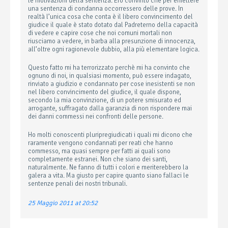
le motivazioni della sentenza. Ero convinto che per emettere
una sentenza di condanna occorressero delle prove. In
realtà l’unica cosa che conta è il libero convincimento del
giudice il quale è stato dotato dal Padreterno della capacità
di vedere e capire cose che noi comuni mortali non
riusciamo a vedere, in barba alla presunzione di innocenza,
all’oltre ogni ragionevole dubbio, alla più elementare logica.
Questo fatto mi ha terrorizzato perchè mi ha convinto che
ognuno di noi, in qualsiasi momento, può essere indagato,
rinviato a giudizio e condannato per cose inesistenti se non
nel libero convincimento del giudice, il quale dispone,
secondo la mia convinzione, di un potere smisurato ed
arrogante, suffragato dalla garanzia di non rispondere mai
dei danni commessi nei confronti delle persone.
Ho molti conoscenti pluripregiudicati i quali mi dicono che
raramente vengono condannati per reati che hanno
commesso, ma quasi sempre per fatti ai quali sono
completamente estranei. Non che siano dei santi,
naturalmente. Ne fanno di tutti i colori e meriterebbero la
galera a vita. Ma giusto per capire quanto siano fallaci le
sentenze penali dei nostri tribunali.
25 Maggio 2011 at 20:52