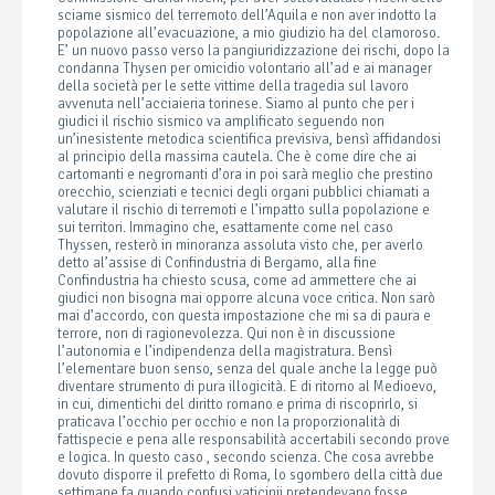
sciame sismico del terremoto dell’Aquila e non aver indotto la
popolazione all’evacuazione, a mio giudizio ha del clamoroso.
E’ un nuovo passo verso la pangiuridizzazione dei rischi, dopo la
condanna Thysen per omicidio volontario all’ad e ai manager
della società per le sette vittime della tragedia sul lavoro
avvenuta nell’acciaieria torinese. Siamo al punto che per i
giudici il rischio sismico va amplificato seguendo non
un’inesistente metodica scientifica previsiva, bensì affidandosi
al principio della massima cautela. Che è come dire che ai
cartomanti e negromanti d’ora in poi sarà meglio che prestino
orecchio, scienziati e tecnici degli organi pubblici chiamati a
valutare il rischio di terremoti e l’impatto sulla popolazione e
sui territori.
Immagino che, esattamente come nel caso
Thyssen, resterò in minoranza assoluta visto che, per averlo
detto al’assise di Confindustria di Bergamo, alla fine
Confindustria ha chiesto scusa, come ad ammettere che ai
giudici non bisogna mai opporre alcuna voce critica. Non sarò
mai d’accordo, con questa impostazione che mi sa di paura e
terrore, non di ragionevolezza. Qui non è in discussione
l’autonomia e l’indipendenza della magistratura. Bensì
l’elementare buon senso, senza del quale anche la legge può
diventare strumento di pura illogicità. E di ritorno al Medioevo,
in cui, dimentichi del diritto romano e prima di riscoprirlo, si
praticava l’occhio per occhio e non la proporzionalità di
fattispecie e pena alle responsabilità accertabili secondo prove
e logica. In questo caso , secondo scienza. Che cosa avrebbe
dovuto disporre il prefetto di Roma, lo sgombero della città due
settimane fa quando confusi vaticinii pretendevano fosse