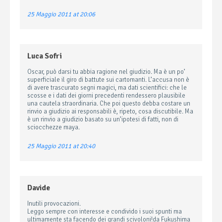
25 Maggio 2011 at 20:06
Luca Sofri
Oscar, può darsi tu abbia ragione nel giudizio. Ma è un po’
superficiale il giro di battute sui cartomanti. L’accusa non è
di avere trascurato segni magici, ma dati scientifici: che le
scosse e i dati dei giorni precedenti rendessero plausibile
una cautela straordinaria. Che poi questo debba costare un
rinvio a giudizio ai responsabili è, ripeto, cosa discutibile. Ma
è un rinvio a giudizio basato su un’ipotesi di fatti, non di
sciocchezze maya.
25 Maggio 2011 at 20:40
Davide
Inutili provocazioni.
Leggo sempre con interesse e condivido i suoi spunti ma
ultimamente sta facendo dei grandi scivoloni!da Fukushima