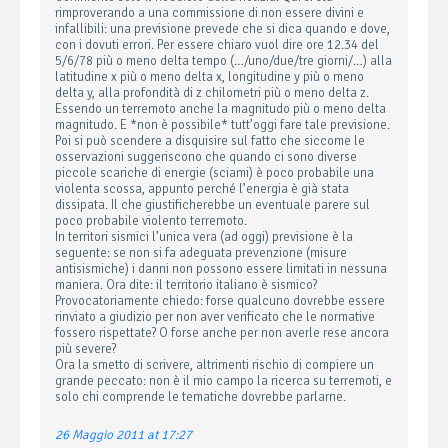
rimproverando a una commissione di non essere divini e
infallibili: una previsione prevede che si dica quando e dove,
con i dovuti errori. Per essere chiaro vuol dire ore 12.34 del
5/6/78 più o meno delta tempo (…/uno/due/tre giorni/…) alla
latitudine x più o meno delta x, longitudine y più o meno
delta y, alla profondità di z chilometri più o meno delta z.
Essendo un terremoto anche la magnitudo più o meno delta
magnitudo. E *non è possibile* tutt’oggi fare tale previsione.
Poi si può scendere a disquisire sul fatto che siccome le
osservazioni suggeriscono che quando ci sono diverse
piccole scariche di energie (sciami) è poco probabile una
violenta scossa, appunto perché l’energia è già stata
dissipata. Il che giustificherebbe un eventuale parere sul
poco probabile violento terremoto.
In territori sismici l’unica vera (ad oggi) previsione è la
seguente: se non si fa adeguata prevenzione (misure
antisismiche) i danni non possono essere limitati in nessuna
maniera. Ora dite: il territorio italiano è sismico?
Provocatoriamente chiedo: forse qualcuno dovrebbe essere
rinviato a giudizio per non aver verificato che le normative
fossero rispettate? O forse anche per non averle rese ancora
più severe?
Ora la smetto di scrivere, altrimenti rischio di compiere un
grande peccato: non è il mio campo la ricerca su terremoti, e
solo chi comprende le tematiche dovrebbe parlarne.
26 Maggio 2011 at 17:27