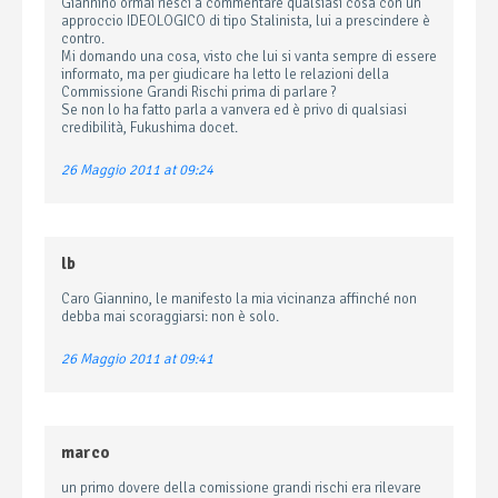
Giannino ormai riesci a commentare qualsiasi cosa con un
approccio IDEOLOGICO di tipo Stalinista, lui a prescindere è
contro.
Mi domando una cosa, visto che lui si vanta sempre di essere
informato, ma per giudicare ha letto le relazioni della
Commissione Grandi Rischi prima di parlare ?
Se non lo ha fatto parla a vanvera ed è privo di qualsiasi
credibilità, Fukushima docet.
26 Maggio 2011 at 09:24
lb
Caro Giannino, le manifesto la mia vicinanza affinché non
debba mai scoraggiarsi: non è solo.
26 Maggio 2011 at 09:41
marco
un primo dovere della comissione grandi rischi era rilevare