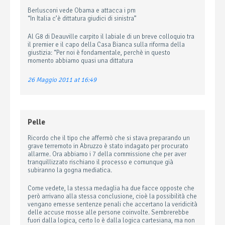
Berlusconi vede Obama e attacca i pm
“In Italia c’è dittatura giudici di sinistra”
Al G8 di Deauville carpito il labiale di un breve colloquio tra
il premier e il capo della Casa Bianca sulla riforma della
giustizia: “Per noi è fondamentale, perchè in questo
momento abbiamo quasi una dittatura
26 Maggio 2011 at 16:49
Pelle
Ricordo che il tipo che affermò che si stava preparando un
grave terremoto in Abruzzo è stato indagato per procurato
allarme. Ora abbiamo i 7 della commissione che per aver
tranquillizzato rischiano il processo e comunque già
subiranno la gogna mediatica.
Come vedete, la stessa medaglia ha due facce opposte che
però arrivano alla stessa conclusione, cioè la possibilità che
vengano emesse sentenze penali che accertano la veridicità
delle accuse mosse alle persone coinvolte. Sembrerebbe
fuori dalla logica, certo lo è dalla logica cartesiana, ma non