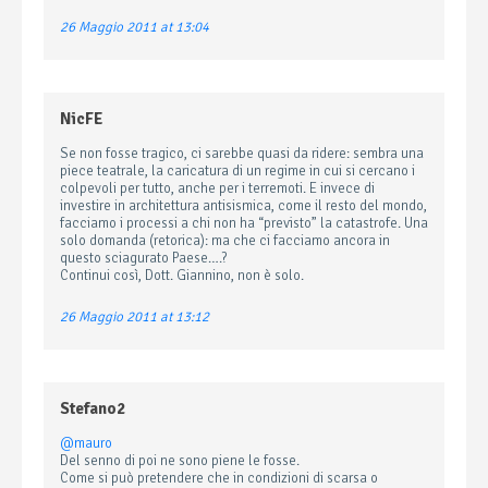
26 Maggio 2011 at 13:04
NicFE
Se non fosse tragico, ci sarebbe quasi da ridere: sembra una
piece teatrale, la caricatura di un regime in cui si cercano i
colpevoli per tutto, anche per i terremoti. E invece di
investire in architettura antisismica, come il resto del mondo,
facciamo i processi a chi non ha “previsto” la catastrofe. Una
solo domanda (retorica): ma che ci facciamo ancora in
questo sciagurato Paese….?
Continui così, Dott. Giannino, non è solo.
26 Maggio 2011 at 13:12
Stefano2
@mauro
Del senno di poi ne sono piene le fosse.
Come si può pretendere che in condizioni di scarsa o