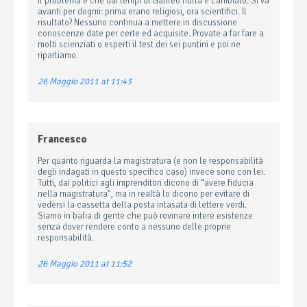
Il problema é che dai tempi di Galileo nulla é cambiato. Si va
avanti per dogmi: prima erano religiosi, ora scientifici. Il
risultato? Nessuno continua a mettere in discussione
conoscenze date per certe ed acquisite. Provate a far fare a
molti scienziati o esperti il test dei sei puntini e poi ne
riparliamo.
26 Maggio 2011 at 11:43
Francesco
Per quanto riguarda la magistratura (e non le responsabilità
degli indagati in questo specifico caso) invece sono con lei.
Tutti, dai politici agli imprenditori dicono di “avere fiducia
nella magistratura”, ma in realtà lo dicono per evitare di
vedersi la cassetta della posta intasata di lettere verdi.
Siamo in balia di gente che può rovinare intere esistenze
senza dover rendere conto a nessuno delle proprie
responsabilità.
26 Maggio 2011 at 11:52