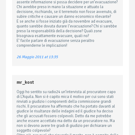
assente informazione si possa decidere per un’evacuazione?
Chi avrebbe preso in mano la situazione e attuato la
decisione, rischiando, se il terremoto non fosse avvenuto, di
subire critiche e causare un danno economico rilevante?
E se anche si fosse iniziato già da novembre ad evacuare,
quanto sarebbe dovuta durare l’evacuazione? Chi si sarebbe
preso la responsabilità della decisione? Quali zone
bisognava esattamente evacuare, quali no?
E’ facile parlare di evacuazione senza peraltro
comprenderne le implicazioni!
26 Maggio 2011 at 13:35
mr_kost
Oggi ho sentito su radio24 un’intervista al procuratore capo
di L’Aquila. Non si è capito mica il motivo per cui sono stati
rinviati a giudizio i componenti della commissione grandi
rischi. Il procuratore ha affermato che ha portato davanti al
giudice le risultanze delle indagini ed il giudice ha deciso
che gli accusati fossero colpevoli. Detto da me potrebbe
anche essere accettato ma detto da un procuratore no. Ma
non si devono avere tre gradi di giudizio per dichiarare un
soggetto colpevole?