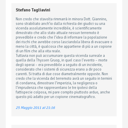
Stefano Tagliavini
Non credo che stavolta rimmarrà in minora Dott. Giannino,
sono strabiliato anch’io dalla richiesta dei giudici su una
vicenda assolutamente incredibile, è scientificamente
dimostrato che allo stato attuale nessun terremoto è
prevedibile e credo che l’idea di informare la popolazione
dei rischi che avrebbe corso lasciandola libera di evacuare o
meno la città, è qualcosa che appartiene di più a un copione
di un film che alla vita reale.
Tuttavia non può accumunare questa vicenda surreale a
quella della Thyssen Gruop, in quel caso l’evento – morte
degli operai – era prevedibile a seguito di un incidente,
considerato che i sistemi di sicurezza erano a dir poco
carenti. Si tratta di due cose diametralmente opposte. Non
credo che la vicenda del terremoto avrà un seguito in termini
di condanna, dimostrare l’imperizia, la negligenza o
l’imprudenza che rappresentano le tre ipotesi della
fattispecie colposa, mi pare compito piuttosto arduo, anche
questo più adatto per un copione cinematografico.
25 Maggio 2011 at 21:16