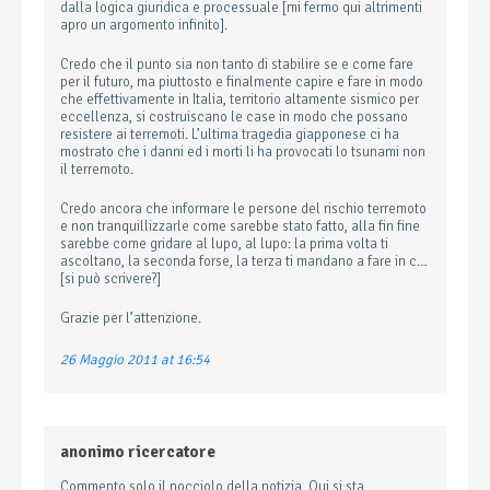
dalla logica giuridica e processuale [mi fermo qui altrimenti
apro un argomento infinito].
Credo che il punto sia non tanto di stabilire se e come fare
per il futuro, ma piuttosto e finalmente capire e fare in modo
che effettivamente in Italia, territorio altamente sismico per
eccellenza, si costruiscano le case in modo che possano
resistere ai terremoti. L’ultima tragedia giapponese ci ha
mostrato che i danni ed i morti li ha provocati lo tsunami non
il terremoto.
Credo ancora che informare le persone del rischio terremoto
e non tranquillizzarle come sarebbe stato fatto, alla fin fine
sarebbe come gridare al lupo, al lupo: la prima volta ti
ascoltano, la seconda forse, la terza ti mandano a fare in c…
[si può scrivere?]
Grazie per l’attenzione.
26 Maggio 2011 at 16:54
anonimo ricercatore
Commento solo il nocciolo della notizia. Qui si sta