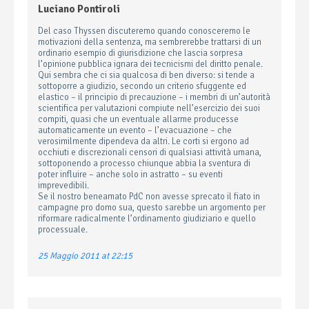
Luciano Pontiroli
Del caso Thyssen discuteremo quando conosceremo le
motivazioni della sentenza, ma sembrerebbe trattarsi di un
ordinario esempio di giurisdizione che lascia sorpresa
l’opinione pubblica ignara dei tecnicismi del diritto penale.
Qui sembra che ci sia qualcosa di ben diverso: si tende a
sottoporre a giudizio, secondo un criterio sfuggente ed
elastico – il principio di precauzione – i membri di un’autorità
scientifica per valutazioni compiute nell’esercizio dei suoi
compiti, quasi che un eventuale allarme producesse
automaticamente un evento – l’evacuazione – che
verosimilmente dipendeva da altri. Le corti si ergono ad
occhiuti e discrezionali censori di qualsiasi attività umana,
sottoponendo a processo chiunque abbia la sventura di
poter influire – anche solo in astratto – su eventi
imprevedibili.
Se il nostro beneamato PdC non avesse sprecato il fiato in
campagne pro domo sua, questo sarebbe un argomento per
riformare radicalmente l’ordinamento giudiziario e quello
processuale.
25 Maggio 2011 at 22:15