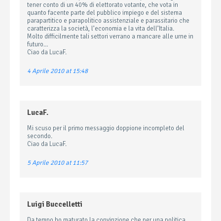
tener conto di un 40% di elettorato votante, che vota in
quanto facente parte del pubblico impiego e del sistema
parapartitico e parapolitico assistenziale e parassitario che
caratterizza la società, l’economia e la vita dell’Italia.
Molto difficilmente tali settori verrano a mancare alle urne in
futuro…
Ciao da LucaF.
4 Aprile 2010 at 15:48
LucaF.
Mi scuso per il primo messaggio doppione incompleto del
secondo.
Ciao da LucaF.
5 Aprile 2010 at 11:57
Luigi Buccelletti
Da tempo ho maturato la convinzione che per una politica