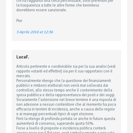
chi ha raggiunto una certa percentuale, sono preferibili per
la trasparenza a tutte le altre forme che beninteso
dovrebbero essere sanzionate.
Pier
3 Aprile 2010 at 12:36
LucaF.
Articolo pertinente e condivisibile sia per la sua analisi (vedi
rapporto votanti ed effettivi) sia per il suo rapportarsi con il
mercato.
Personalmente ritengo che la questione dei finanziamenti
pubblici e rimborsi elettorali non verrà mai sollevata dai
controllori, allo stesso tempo anche il contenimento della
spesa pubblica e della rappresentanza dei posti e dei seggi.
Sicuramente l’astensione nel breve termine è una risposta di
non adesione a nessun contenitore che al momento ha poca
efficacia in termini di incidenza, anche a causa delle regole
e ai maneggi percentuali tipici di ogni elezione.
Però la ritengo di profonda portata se anche in futuro questa
aumenterà di consenso, superando quota 50%.
Forse a livello di proposte e incidenza politica conterà