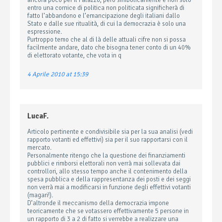
ancora poco per il Palazzo, però simbolicamente e non solo
entro una cornice di politica non politicata significherà di
fatto l’abbandono e l’emancipazione degli italiani dallo
Stato e dalle sue ritualità, di cui la democrazia è solo una
espressione.
Purtroppo temo che al di là delle attuali cifre non si possa
facilmente andare, dato che bisogna tener conto di un 40%
di elettorato votante, che vota in q
4 Aprile 2010 at 15:39
LucaF.
Articolo pertinente e condivisibile sia per la sua analisi (vedi
rapporto votanti ed effettivi) sia per il suo rapportarsi con il
mercato.
Personalmente ritengo che la questione dei finanziamenti
pubblici e rimborsi elettorali non verrà mai sollevata dai
controllori, allo stesso tempo anche il contenimento della
spesa pubblica e della rappresentanza dei posti e dei seggi
non verrà mai a modificarsi in funzione degli effettivi votanti
(magari!).
D’altronde il meccanismo della democrazia impone
teoricamente che se votassero effettivamente 5 persone in
un rapporto di 3 a 2 di fatto si verrebbe a realizzare una