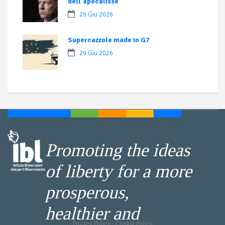
dell’apocalisse
29 Giu 2026
Supercazzole made in G7
29 Giu 2026
Promoting the ideas
of liberty for a more
prosperous,
healthier and
Privacy Policy
-
Cookie Policy