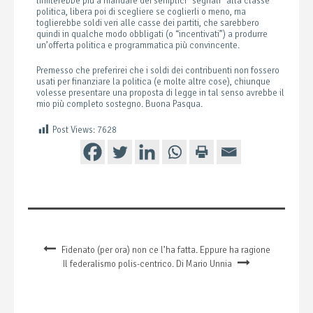
limiterebbe più a mandare dei semplici “segnali” alla classe
politica, libera poi di scegliere se coglierli o meno, ma
toglierebbe soldi veri alle casse dei partiti, che sarebbero
quindi in qualche modo obbligati (o “incentivati”) a produrre
un’offerta politica e programmatica più convincente.
Premesso che preferirei che i soldi dei contribuenti non fossero
usati per finanziare la politica (e molte altre cose), chiunque
volesse presentare una proposta di legge in tal senso avrebbe il
mio più completo sostegno. Buona Pasqua.
Post Views:
7628
Fidenato (per ora) non ce l’ha fatta. Eppure ha ragione
Il federalismo polis-centrico. Di Mario Unnia