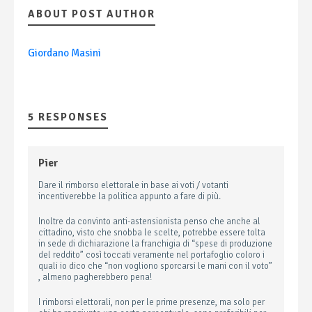
ABOUT POST AUTHOR
Giordano Masini
5 RESPONSES
Pier
Dare il rimborso elettorale in base ai voti / votanti
incentiverebbe la politica appunto a fare di più.
Inoltre da convinto anti-astensionista penso che anche al
cittadino, visto che snobba le scelte, potrebbe essere tolta
in sede di dichiarazione la franchigia di “spese di produzione
del reddito” così toccati veramente nel portafoglio coloro i
quali io dico che “non vogliono sporcarsi le mani con il voto”
, almeno pagherebbero pena!
I rimborsi elettorali, non per le prime presenze, ma solo per