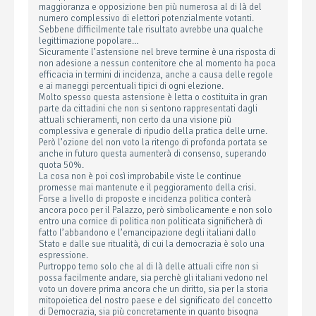
maggioranza e opposizione ben più numerosa al di là del
numero complessivo di elettori potenzialmente votanti.
Sebbene difficilmente tale risultato avrebbe una qualche
legittimazione popolare…
Sicuramente l’astensione nel breve termine è una risposta di
non adesione a nessun contenitore che al momento ha poca
efficacia in termini di incidenza, anche a causa delle regole
e ai maneggi percentuali tipici di ogni elezione.
Molto spesso questa astensione è letta o costituita in gran
parte da cittadini che non si sentono rappresentati dagli
attuali schieramenti, non certo da una visione più
complessiva e generale di ripudio della pratica delle urne.
Però l’ozione del non voto la ritengo di profonda portata se
anche in futuro questa aumenterà di consenso, superando
quota 50%.
La cosa non è poi così improbabile viste le continue
promesse mai mantenute e il peggioramento della crisi.
Forse a livello di proposte e incidenza politica conterà
ancora poco per il Palazzo, però simbolicamente e non solo
entro una cornice di politica non politicata significherà di
fatto l’abbandono e l’emancipazione degli italiani dallo
Stato e dalle sue ritualità, di cui la democrazia è solo una
espressione.
Purtroppo temo solo che al di là delle attuali cifre non si
possa facilmente andare, sia perchè gli italiani vedono nel
voto un dovere prima ancora che un diritto, sia per la storia
mitopoietica del nostro paese e del significato del concetto
di Democrazia, sia più concretamente in quanto bisogna