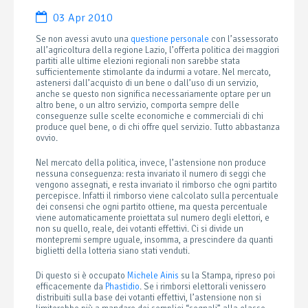
03 Apr 2010
Se non avessi avuto una
questione personale
con l’assessorato
all’agricoltura della regione Lazio, l’offerta politica dei maggiori
partiti alle ultime elezioni regionali non sarebbe stata
sufficientemente stimolante da indurmi a votare. Nel mercato,
astenersi dall’acquisto di un bene o dall’uso di un servizio,
anche se questo non significa necessariamente optare per un
altro bene, o un altro servizio, comporta sempre delle
conseguenze sulle scelte economiche e commerciali di chi
produce quel bene, o di chi offre quel servizio. Tutto abbastanza
ovvio.
Nel mercato della politica, invece, l’astensione non produce
nessuna conseguenza: resta invariato il numero di seggi che
vengono assegnati, e resta invariato il rimborso che ogni partito
percepisce. Infatti il rimborso viene calcolato sulla percentuale
dei consensi che ogni partito ottiene, ma questa percentuale
viene automaticamente proiettata sul numero degli elettori, e
non su quello, reale, dei votanti effettivi. Ci si divide un
montepremi sempre uguale, insomma, a prescindere da quanti
biglietti della lotteria siano stati venduti.
Di questo si è occupato
Michele Ainis
su la Stampa, ripreso poi
efficacemente da
Phastidio
. Se i rimborsi elettorali venissero
distribuiti sulla base dei votanti effettivi, l’astensione non si