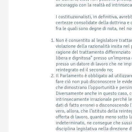
ancoraggio con la realtà ed intrinsec
I costituzionalisti, in definitiva, avr
certezze consolidate della dottrina e
fra le quali sono degne di nota, nel no
Non è consentito al legislatore tratta
violazione della razionalità insita nel
ragione del trattamento differenziato 
libera e dignitosa” presso un’impresa 
presso un datore di lavoro che ne imp
reintegrato ed il secondo no;
Il Parlamento è obbligato ad utilizza
fare ciò non può disconoscere le evide
che dimostrano l’opportunità e persin
Diversamente anche in questo caso, c
intrinsecamente irrazionale perché l
dati di fatto erronei o disconoscendo l’
vero, allora, che l’istituto della rei
offerta di lavoro, quanto meno sotto 
indeterminato, ne consegue che sussis
disciplina legislativa nella direzione