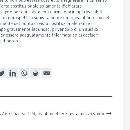
nto non può essere costretto a legiferare in un senso
 Corte costituzionale solamente dichiarare
n vigore per contrasto con norme e principi ricavabili
 una prospettiva squisitamente giuridica all’interno del
amente del punto di vista costituzionale rende il
ampo gravemente lacunoso, privandolo di un ausilio
per essere adeguatamente informata ed ai decisori
deliberare.
 Act: spacca il Pd, ma il bicchiere resta mezzo vuoto