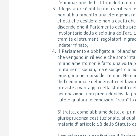
l’eliminazione dell’istituto della reint
Il legislatore è obbligato a verificare
non abbia prodotto una eterogenesi dei
effetti che desidera e non a quelli ch
discende che il Parlamento debba pren
involontarie della disciplina dell’art.
tramite di strumenti regolatori in gr
indeterminato;
Il Parlamento è obbligato a “bilanciar
che vengono in rilievo e che sono inta
bilanciamento non è fatto una volta pe
mutamenti sociali, ma è soggetto a co
emergono nel corso del tempo. Ne con
dell’economia e del mercato del lavoro 
previste a vantaggio della stabilità d
occupazione, non precludendosi la pos
tutele qualora le condizioni “reali” lo
Si tratta, come abbiamo detto, di princ
giurisprudenza costituzionale, ai qual
materia di articolo 18 dello Statuto de