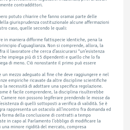
amente contraddittori.
ebbero potuto chiarire che fanno oramai parte delle
 della giurisprudenza costituzionale alcune affermazioni
stro caso, quelle secondo le quali:
re in maniera difforme fattispecie identiche, pena la
 principio d’uguaglianza. Non si comprende, allora, la
fra il lavoratore che cerca d’assicurarsi “un’esistenza
che impiega più di 15 dipendenti e quello che lo fa
iega di meno. Ciò nonostante il primo può essere
re un mezzo adeguato al fine che deve raggiungere e nel
nze empiriche ricavate da altre discipline scientifiche
o la necessità di adottare una specifica regolazione.
ome è facile comprendere, la disciplina risulterebbe
e Camere non possono legiferare prendendo le mosse da
esistenza di quelli sottoposti a verifica di validità. Se è
ntegra rappresenta un ostacolo all’incontro fra domanda ed
la forma della conclusione di contratti a tempo
te in capo al Parlamento l’obbligo di modificare la
 di una minore rigidità del mercato, compresa