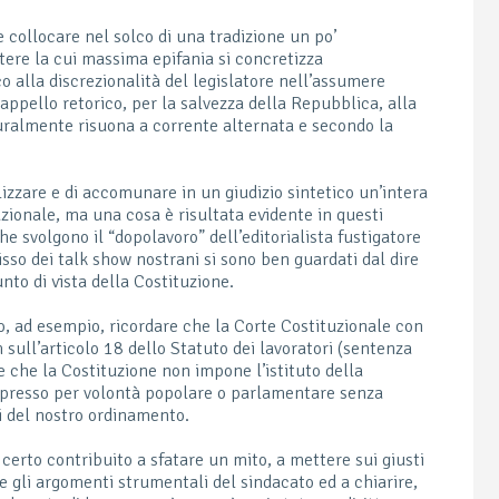
collocare nel solco di una tradizione un po’
otere la cui massima epifania si concretizza
co alla discrezionalità del legislatore nell’assumere
’appello retorico, per la salvezza della Repubblica, alla
ralmente risuona a corrente alternata e secondo la
lizzare e di accomunare in un giudizio sintetico un’intera
tuzionale, ma una cosa è risultata evidente in questi
che svolgono il “dopolavoro” dell’editorialista fustigatore
isso dei talk show nostrani si sono ben guardati dal dire
to di vista della Costituzione.
, ad esempio, ricordare che la Corte Costituzionale con
sull’articolo 18 dello Statuto dei lavoratori (sentenza
che la Costituzione non impone l’istituto della
oppresso per volontà popolare o parlamentare senza
i del nostro ordinamento.
certo contribuito a sfatare un mito, a mettere sui giusti
re gli argomenti strumentali del sindacato ed a chiarire,