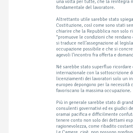
una volta per tutte, che la reintegra n
fondamentale del lavoratore.
Altrettanto utile sarebbe stato spiegare
Costituzione, così come sono stati sem
chiarire che la Repubblica non solo rico
“promuove le condizioni che rendano e
si traduce nell’assegnazione al legisla
occupazione possibile e che si concret
agevoli l’incontro fra offerta e domand
Né sarebbe stato superfluo ricordare 
internazionale con la sottoscrizione d
licenziamenti dei lavoratori solo un i
europeo depongono per la necessità c
favoriscano la massima occupazione.
Più in generale sarebbe stato di grande
consulenti governativi ed ex giudici d
oramai pacifica e difficilmente confut
tenere conto non solo dei dettami esp
ragionevolezza, come ribadito costant
Le Camere, cioè, non possono predispor