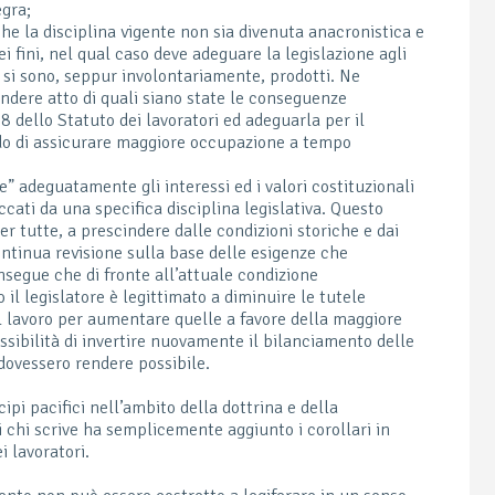
egra;
 che la disciplina vigente non sia divenuta anacronistica e
 fini, nel qual caso deve adeguare la legislazione agli
e si sono, seppur involontariamente, prodotti. Ne
dere atto di quali siano state le conseguenze
 18 dello Statuto dei lavoratori ed adeguarla per il
ado di assicurare maggiore occupazione a tempo
e” adeguatamente gli interessi ed i valori costituzionali
ccati da una specifica disciplina legislativa. Questo
r tutte, a prescindere dalle condizioni storiche e dai
ntinua revisione sulla base delle esigenze che
segue che di fronte all’attuale condizione
il legislatore è legittimato a diminuire le tutele
el lavoro per aumentare quelle a favore della maggiore
sibilità di invertire nuovamente il bilanciamento delle
 dovessero rendere possibile.
ipi pacifici nell’ambito della dottrina e della
i chi scrive ha semplicemente aggiunto i corollari in
i lavoratori.