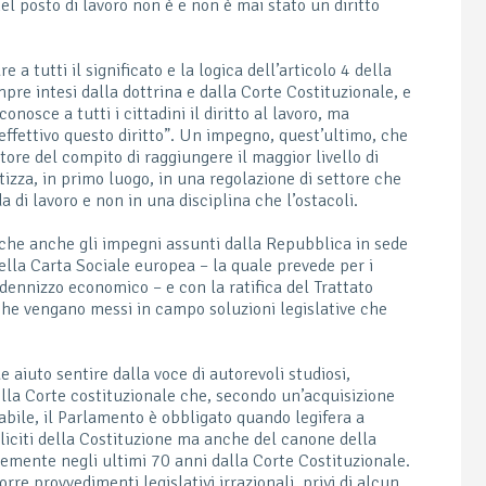
el posto di lavoro non è e non è mai stato un diritto
 a tutti il significato e la logica dell’articolo 4 della
pre intesi dalla dottrina e dalla Corte Costituzionale, e
nosce a tutti i cittadini il diritto al lavoro, ma
ffettivo questo diritto”. Un impegno, quest’ultimo, che
tore del compito di raggiungere il maggior livello di
izza, in primo luogo, in una regolazione di settore che
a di lavoro e non in una disciplina che l’ostacoli.
che anche gli impegni assunti dalla Repubblica in sede
ella Carta Sociale europea – la quale prevede per i
ndennizzo economico – e con la ratifica del Trattato
he vengano messi in campo soluzioni legislative che
 aiuto sentire dalla voce di autorevoli studiosi,
ella Corte costituzionale che, secondo un’acquisizione
abile, il Parlamento è obbligato quando legifera a
liciti della Costituzione ma anche del canone della
emente negli ultimi 70 anni dalla Corte Costituzionale.
re provvedimenti legislativi irrazionali, privi di alcun