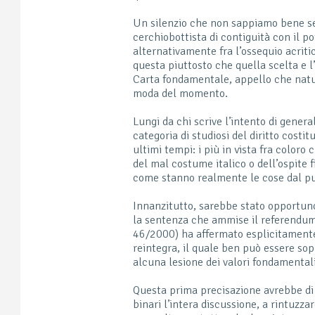
Un silenzio che non sappiamo bene se 
cerchiobottista di contiguità con il p
alternativamente fra l’ossequio acriti
questa piuttosto che quella scelta e l
Carta fondamentale, appello che natu
moda del momento.
Lungi da chi scrive l’intento di genera
categoria di studiosi del diritto costi
ultimi tempi: i più in vista fra coloro 
del mal costume italico o dell’ospite f
come stanno realmente le cose dal pun
Innanzitutto, sarebbe stato opportuno
la sentenza che ammise il referendum 
46/2000) ha affermato esplicitamente 
reintegra, il quale ben può essere s
alcuna lesione dei valori fondamental
Questa prima precisazione avrebbe di 
binari l’intera discussione, a rintuzza