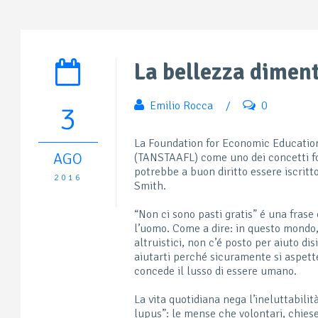
La bellezza dimen
Emilio Rocca
/
0
3
La Foundation for Economic Education 
AGO
(TANSTAAFL) come uno dei concetti fo
potrebbe a buon diritto essere iscritt
2016
Smith.
“Non ci sono pasti gratis” é una fras
l’uomo. Come a dire: in questo mondo
altruistici, non c’é posto per aiuto di
aiutarti perché sicuramente si aspette
concede il lusso di essere umano.
La vita quotidiana nega l’ineluttabili
lupus”: le mense che volontari, chies