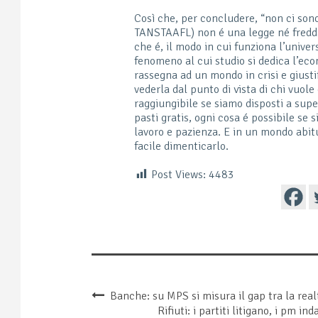
Così che, per concludere, “non ci sono
TANSTAAFL) non é una legge né fredda
che é, il modo in cui funziona l’univer
fenomeno al cui studio si dedica l’eco
rassegna ad un mondo in crisi e gius
vederla dal punto di vista di chi vuol
raggiungibile se siamo disposti a supe
pasti gratis, ogni cosa é possibile se 
lavoro e pazienza. E in un mondo abitu
facile dimenticarlo.
Post Views:
4483
Banche: su MPS si misura il gap tra la realt
Rifiuti: i partiti litigano, i pm 