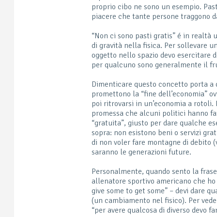
proprio cibo ne sono un esempio. Pas
piacere che tante persone traggono dall
“Non ci sono pasti gratis” é in realtà
di gravità nella fisica. Per sollevare
oggetto nello spazio devo esercitare 
per qualcuno sono generalmente il frut
Dimenticare questo concetto porta a q
promettono la “fine dell’economia” ovv
poi ritrovarsi in un’economia a rotoli.
promessa che alcuni politici hanno fa
“gratuita”, giusto per dare qualche es
sopra: non esistono beni o servizi gr
di non voler fare montagne di debito (v
saranno le generazioni future.
Personalmente, quando sento la frase 
allenatore sportivo americano che ho 
give some to get some” – devi dare qua
(un cambiamento nel fisico). Per vederl
“per avere qualcosa di diverso devo fa