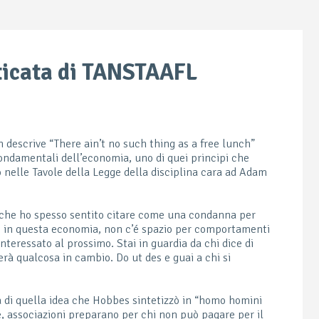
ticata di TANSTAAFL
descrive “There ain’t no such thing as a free lunch”
ndamentali dell’economia, uno di quei principi che
o nelle Tavole della Legge della disciplina cara ad Adam
e che ho spesso sentito citare come una condanna per
, in questa economia, non c’é spazio per comportamenti
sinteressato al prossimo. Stai in guardia da chi dice di
rà qualcosa in cambio. Do ut des e guai a chi si
tà di quella idea che Hobbes sintetizzò in “homo homini
e, associazioni preparano per chi non può pagare per il