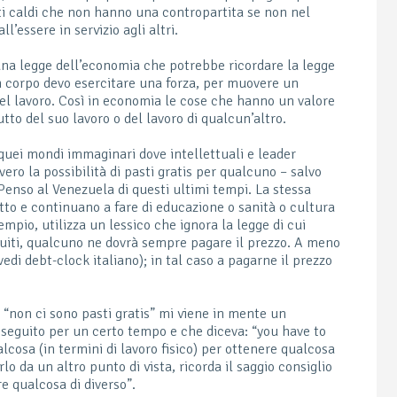
ti caldi che non hanno una contropartita se non nel
’essere in servizio agli altri.
 una legge dell’economia che potrebbe ricordare la legge
 un corpo devo esercitare una forza, per muovere un
del lavoro. Così in economia le cose che hanno un valore
to del suo lavoro o del lavoro di qualcun’altro.
uei mondi immaginari dove intellettuali e leader
ero la possibilità di pasti gratis per qualcuno – salvo
 Penso al Venezuela di questi ultimi tempi. La stessa
tto e continuano a fare di educazione o sanità o cultura
empio, utilizza un lessico che ignora la legge di cui
atuiti, qualcuno ne dovrà sempre pagare il prezzo. A meno
edi debt-clock italiano); in tal caso a pagarne il prezzo
“non ci sono pasti gratis” mi viene in mente un
seguito per un certo tempo e che diceva: “you have to
lcosa (in termini di lavoro fisico) per ottenere qualcosa
o da un altro punto di vista, ricorda il saggio consiglio
re qualcosa di diverso”.