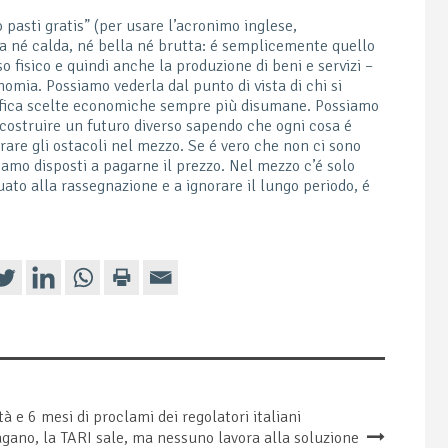
 pasti gratis” (per usare l’acronimo inglese,
 né calda, né bella né brutta: é semplicemente quello
so fisico e quindi anche la produzione di beni e servizi –
nomia. Possiamo vederla dal punto di vista di chi si
tifica scelte economiche sempre più disumane. Possiamo
e costruire un futuro diverso sapendo che ogni cosa é
rare gli ostacoli nel mezzo. Se é vero che non ci sono
siamo disposti a pagarne il prezzo. Nel mezzo c’é solo
ato alla rassegnazione e a ignorare il lungo periodo, é
à e 6 mesi di proclami dei regolatori italiani
indagano, la TARI sale, ma nessuno lavora alla soluzione