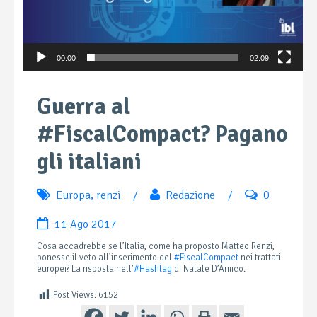
00:00
02:09
Guerra al
#FiscalCompact? Pagano
gli italiani
Europa
,
renzi
/
Redazione
/
0
11 Ago 2017
Cosa accadrebbe se l’Italia, come ha proposto Matteo Renzi,
ponesse il veto all’inserimento del
#
FiscalCompact
nei trattati
europei? La risposta nell’
#
Hashtag
di Natale D’Amico.
Post Views:
6152