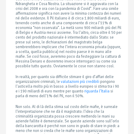
Ndrangheta e Cosa Nostra. La situazione si è aggravata con la
crisi del 2008 e ora con la pandemia di Covid”. Fare una simile
affermazione significa non avere la minima contezza dei numeri
né delle evidenze. Il Pil italiano è di circa 1.800 miliardi di euro,
tenendo conto anche di una componente di circa l’11% di
economia “non osservata”. La metà sono 900 miliardi: più del Pil
di Belgio e Austria messi assieme. Tra l’altro, circa oltre il 50 per
cento del prodotto nazionale è intermediato dallo Stato: se
prese sul serio, le dichiarazioni del magistrato belga
sembrerebbero implicare che l’intera economia privata (oppure,
a scelta, quella pubblica) nel nostro paese è in mano alle
mafie. Se così fosse, avremmo poco da festeggiare la cattura di
Messina Denaro e dovremmo invece interrogarci su come sia
possibile tutto questo. Ovviamente le cose non stanno così.
In realtà, per quanto sia difficile stimare il giro d’affari delle
organizzazioni criminali, le
valutazioni più credibili
pongono
l’asticella molto più in basso: a livello europeo si stima tra i 90
e i 190 miliardi di euro mentre per quanto
riguarda l’Italia
si
parla di meno dell’1% del Pil, non il 50%.
Non solo. Al di là della stima sul costo delle mafie, è surreale
l’interpretazione che ne dà il magistrato: l’idea che la
criminalità organizzata possa crescere mettendo le mani su
aziende fallite è demenziale. Se queste aziende sono sull’orlo
della bancarotta è perché non sono in grado di stare in piedi: a
meno che non si creda che le mafie sono organizzazioni di