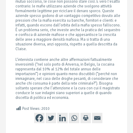
mutuo soccorso, le cose non possono stare così. È vero l’esatto
contrario: le mafie utilizzano aziende che svolgono attività
formalmente legittime per riciclare il denaro sporco. Queste
aziende spesso godono di un vantaggio competitivo dovuto alle
pressioni che la mafia esercita su banche, fornitori e clienti: e
infatti, quando escono dall’orbita della mafia spesso falliscono.
È un problema serio, che investe anche la pratica del sequestro
e confisca di aziende mafiose e che appesantisce la crescita
delle aree a maggiore densità mafiosa. Ma si tratta di una
situazione diversa, anzi opposta, rispetto a quella descritta da
Claise.
L’intervista contiene anche altre affermazioni fattualmente
inverosimili (“nel solo porto di Anversa, in Belgio, la cocaina
rappresenta dal 10% al 12% del totale annuo delle
importazioni”) e opinioni quanto meno discutibili (“perché non
immaginare, nel caso delle droghe pesanti, di considerare che
anche chi consuma è parte della rete criminale?”). Bisogna
soltanto sperare che l’attenzione e la cura con cui il magistrato
conduce le sue indagini siano superiori a quelle di quando
discetta di politica ed economia.
Post Views:
2010