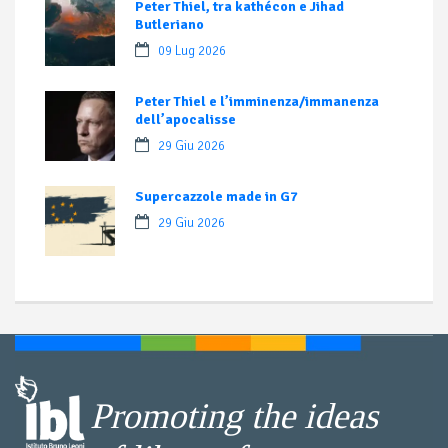
Peter Thiel, tra kathécon e Jihad
Butleriano
09 Lug 2026
Peter Thiel e l’imminenza/immanenza
dell’apocalisse
29 Giu 2026
Supercazzole made in G7
29 Giu 2026
Promoting the ideas