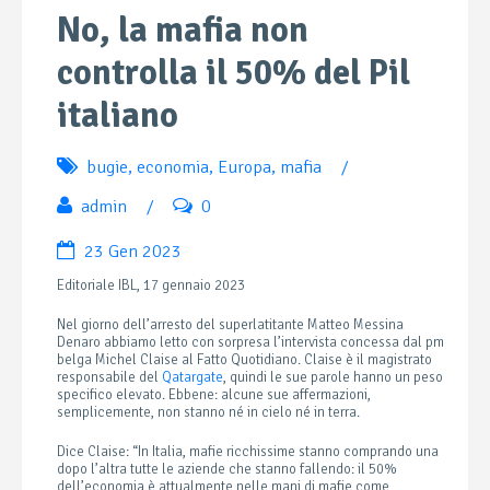
No, la mafia non
controlla il 50% del Pil
italiano
bugie
,
economia
,
Europa
,
mafia
/
admin
/
0
23 Gen 2023
Editoriale IBL, 17 gennaio 2023
Nel giorno dell’arresto del superlatitante Matteo Messina
Denaro abbiamo letto con sorpresa l’intervista concessa dal pm
belga Michel Claise al Fatto Quotidiano. Claise è il magistrato
responsabile del
Qatargate
, quindi le sue parole hanno un peso
specifico elevato. Ebbene: alcune sue affermazioni,
semplicemente, non stanno né in cielo né in terra.
Dice Claise: “In Italia, mafie ricchissime stanno comprando una
dopo l’altra tutte le aziende che stanno fallendo: il 50%
dell’economia è attualmente nelle mani di mafie come