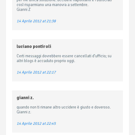
per me unica soluzione: uccidere napolitano e i burocrati
così risparmiano una manovra a settembre.
Gianni Z
14 Aprile 2012 at 21:38
luciano pontiroli
Certi messaggi dovrebbero essere cancellati d’ufficio; su
altri blogs è accaduto proprio oggi.
14 Aprile 2012 at 22:17
gianni z.
quando non ti rimane altro uccidere è giusto e doveroso.
Gianni z.
14 Aprile 2012 at 22:45