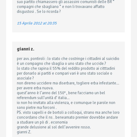
suo partito chiamassero gli assassini comunisti delle BR ”
compagni che sbagliano ” e non li trovavano affatto
disgustosi . Se lo ricorda ?
15 Aprile 2012 at 20:35
gianni z.
per avv. pontiroli : lo stato che costringe i cittadini al suicidio
è un compagno che sbaglia o uno stato che uccide.?
lo stato che rapina il 55% del reddito prodotto ai citttadini
per donarlo ai partiti e compari vari è uno stato sociale o
asociale ?
non diremo uccidere ma diserbare, togliere erba infestante…
per avere erba nuova.
quest’anno è l’anno del 150° , bene facciamo un bel
referendum sull’unità d’ italia…
io non ho invitato alla violenza, e comunque le parole non
sono pietre ma forconi .
PS. visto sapelli e de bortoli a colloqui, strano ma anche loro
concordano che il ns . beneamato premier dovrebbe andare
a studiare un pò di . economia
grande delusione al sol dell’avvenire rosso.
gianni Z.