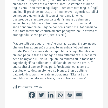
E’ l’esercito degli “esosati”, dei cittadini contribuenti che
chiedono allo Stato di aver pietà di loro. Basterebbe qualche
taglio vero – non mero maquillage – per stare tutti meglio. Dagli
enti inutili, province incluse, alle innumerevoli agenzie statali di
cui neppure gli onniscienti tecnici ricordano il nome.
Basterebbe dismettere una parte dell’immenso patrimonio
immobiliare pubblico e introdurre finalmente un principio di
sana concorrenza nell’agone politico: i partiti si autofinanziano
e lo Stato interviene esclusivamente per agevolare le attività di
propaganda (spese postali, sedi e simili).
“Pagare tutti per pagare meno” è una menzogna. E’ vero invece
che una tassazione più sostenibile incentiva l’obbedienza
fiscale. Per il Presidente della Repubblica Giorgio Napolitano
chi non paga le tasse è indegno della cittadinanza. A pensarci
bene ha ragione lui. Nella Repubblica fondata sulle tasse non
pagarle significa collocarsi al di fuori del consorzio civile. E’
una scelta di campo. Prima però, Presidente, cambiamo la
Costituzione. Mettiamolo nero su bianco. Siamo l’ultimo
baluardo di socialismo reale in Occidente. “L’Italia è una
Repubblica fondata sulle tasse, dove di tasse si muore”.
Post Views:
32176