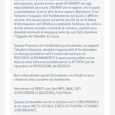
perseguiamo, quanto invece quelli DICHIARATI ed oggi
impossibilitati ad essere ONORATI per le ragioni, che in parte
ci permettiamo di porre alla Vostra capace attenzione. Esse
formano il bagaglio dell’Indebitamento dal quale è difficile
uscirne. Ancora più grave ed anche perché se ne fa fatica
d’informazione nell’affettuoso ambiente familiare, da come è
anche emerso durante commenti di cronaca , perché sono
diventati elementi di vergogna tanto da non farlo diventare
l’Oggetto del Dibattito di Causa .
Questa Proposta che inciderebbe positivamente sui rapporti
Cittadino Istituzioni, darebbe l’opportunità di far riprendere
un dialogo produttivo nell’essenza dei ruoli per un
PERCORSO di RISANAMENTO il quale produrrebbe nuova
fiducia nelle Istituzioni positivizzando le ATTIVITA’ per far
riprendere la PRODUZIONE del REDDITO.
Non sottovalutate questo Documento, racchiude in se la
chiave di volta a quanto sta avvenendo.
Intervenire sui DEBITI vuol dire INPS, INAIL, ENTI
ASSISTENZIALI E BILATERALI, EQUITALIA.
Questo produrrebbe anche il ripristino ed il CONCEPIMENTO
di un nuovo PATTO SOCIALE STATO-ISTITUZIONI CITTADINO-
CONTRIBUENTE.