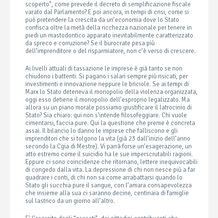
scoperto”, come prevede il decreto di semplificazione fiscale
varato dal Parlamento? E poi ancora, in tempi di crisi, come si
può pretendere la crescita da un’economia dove lo Stato
confisca oltre la metà della ricchezza nazionale per tenere in
piedi un mastodontico apparato inevitabilmente caratterizzato
da spreco e corruzione? Se il burocrate pesa più
dell’imprenditore o del risparmiatore, non c’è verso di crescere.
Ai livelli attuali di tassazione le imprese è già tanto se non
chiudono i battenti. Si pagano i salari sempre più risicati, per
investimenti e innovazione neppure le briciole. Se ai tempi di
Marx lo Stato deteneva il monopolio della violenza organizzata,
oggi esso detiene il monopolio dell’esproprio legalizzato. Ma
allora su un piano morale possiamo giustificare il latrocinio di
Stato? Sia chiaro: qui non s’intende filosofeggiare. Chi vuole
cimentarsi, faccia pure. Qui la questione che preme è concreta
assai. Il bilancio lo danno le imprese che falliscono e gli
imprenditori che si tolgono la vita (già 23 dall’inizio dell’anno
secondo la Cgia di Mestre). Vi parrà forse un’esagerazione, un
atto estremo come il suicidio ha le sue imperscrutabili ragioni.
Eppure ci sono coincidenze che ritornano, lettere inequivocabili
di congedo dalla vita. La depressione di chi non riesce più a far
quadrare i conti, di chi non sa come arrabattarsi quando lo
Stato gli succhia pure il sangue, con l’amara consapevolezza
che insieme alla sua ci saranno decine, centinaia di famiglie
sul lastrico da un giorno all’altro.