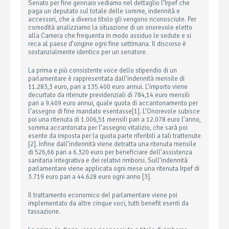
Senato per fine gennaio vediamo nel dettaglio l’Irpef che
paga un deputato sul totale delle somme, indennità e
accessori, che a diverso titolo gli vengono riconosciute. Per
comodità analizziamo la situazione di un onorevole eletto
alla Camera che frequenta in modo assiduo le sedute e si
reca al paese d’origine ogni fine settimana. Il discorso è
sostanzialmente identico per un senatore.
La prima e più consistente voce dello stipendio di un
parlamentare è rappresentata dall’indennità mensile di
11.283,3 euro, pari a 135.400 euro annui. L’importo viene
decurtato da ritenute previdenziali di 784,14 euro mensili
pari a 9.409 euro annui, quale quota di accantonamento per
l’assegno di fine mandato esentasse[1]. L’Onorevole subisce
poi una ritenuta di 1.006,51 mensili pari a 12.078 euro l’anno,
somma accantonata per l’assegno vitalizio, che sarà poi
esente da imposta per la quota parte riferibili a tali trattenute
[2]. Infine dall’indennità viene detratta una ritenuta mensile
di 526,66 pari a 6.320 euro per beneficiare dell’assistenza
sanitaria integrativa e dei relativi rimborsi. Sull’indennità
parlamentare viene applicata ogni mese una ritenuta Irpef di
3.719 euro pari a 44.628 euro ogni anno [3].
Il trattamento economico del parlamentare viene poi
implementato da altre cinque voci, tutti benefit esenti da
tassazione.