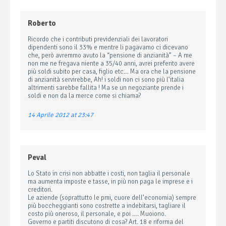
Roberto
Ricordo che i contributi previdenziali dei lavoratori
dipendenti sono il 33% e mentre li pagavamo ci dicevano
che, però avremmo avuto la “pensione di anzianità” – A me
non me ne fregava niente a 35/40 anni, avrei preferito avere
più soldi subito per casa, figlio etc… Ma ora che la pensione
di anzianità servirebbe, Ah! i soldi non ci sono più l’italia
altrimenti sarebbe fallita ! Ma se un negoziante prende i
soldi e non da la merce come si chiama?
14 Aprile 2012 at 23:47
Peval
Lo Stato in crisi non abbatte i costi, non taglia il personale
ma aumenta imposte e tasse, in più non paga le imprese e i
creditori.
Le aziende (soprattutto le pmi, cuore dell’economia) sempre
più boccheggianti sono costrette a indebitarsi, tagliare il
costo più oneroso, il personale, e poi …. Muoiono.
Governo e partiti discutono di cosa? Art. 18 e riforma del