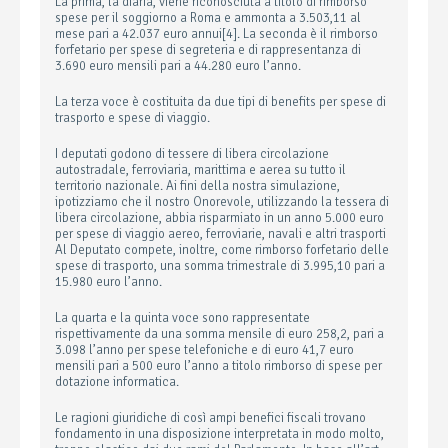
La prima, la diaria, viene riconosciuta a titolo di rimborso
spese per il soggiorno a Roma e ammonta a 3.503,11 al
mese pari a 42.037 euro annui[4]. La seconda è il rimborso
forfetario per spese di segreteria e di rappresentanza di
3.690 euro mensili pari a 44.280 euro l’anno.
La terza voce è costituita da due tipi di benefits per spese di
trasporto e spese di viaggio.
I deputati godono di tessere di libera circolazione
autostradale, ferroviaria, marittima e aerea su tutto il
territorio nazionale. Ai fini della nostra simulazione,
ipotizziamo che il nostro Onorevole, utilizzando la tessera di
libera circolazione, abbia risparmiato in un anno 5.000 euro
per spese di viaggio aereo, ferroviarie, navali e altri trasporti
Al Deputato compete, inoltre, come rimborso forfetario delle
spese di trasporto, una somma trimestrale di 3.995,10 pari a
15.980 euro l’anno.
La quarta e la quinta voce sono rappresentate
rispettivamente da una somma mensile di euro 258,2, pari a
3.098 l’anno per spese telefoniche e di euro 41,7 euro
mensili pari a 500 euro l’anno a titolo rimborso di spese per
dotazione informatica.
Le ragioni giuridiche di così ampi benefici fiscali trovano
fondamento in una disposizione interpretata in modo molto,