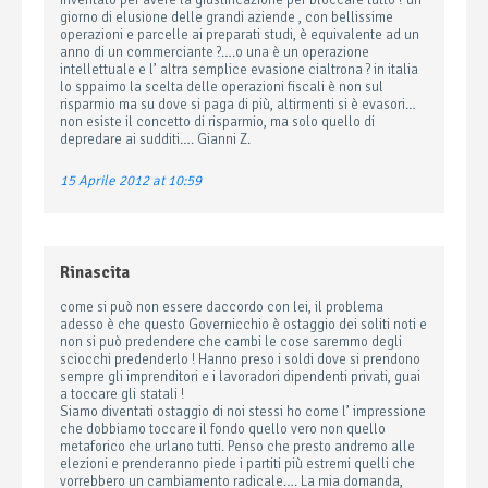
inventato per avere la giustificazione per bloccare tutto ? un
giorno di elusione delle grandi aziende , con bellissime
operazioni e parcelle ai preparati studi, è equivalente ad un
anno di un commerciante ?….o una è un operazione
intellettuale e l’ altra semplice evasione cialtrona ? in italia
lo sppaimo la scelta delle operazioni fiscali è non sul
risparmio ma su dove si paga di più, altirmenti si è evasori…
non esiste il concetto di risparmio, ma solo quello di
depredare ai sudditi…. Gianni Z.
15 Aprile 2012 at 10:59
Rinascita
come si può non essere daccordo con lei, il problema
adesso è che questo Governicchio è ostaggio dei soliti noti e
non si può predendere che cambi le cose saremmo degli
sciocchi predenderlo ! Hanno preso i soldi dove si prendono
sempre gli imprenditori e i lavoradori dipendenti privati, guai
a toccare gli statali !
Siamo diventati ostaggio di noi stessi ho come l’ impressione
che dobbiamo toccare il fondo quello vero non quello
metaforico che urlano tutti. Penso che presto andremo alle
elezioni e prenderanno piede i partiti più estremi quelli che
vorrebbero un cambiamento radicale…. La mia domanda,