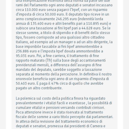
una interpretazione estensiva della norma da parte dei due
rami del Parlamento ogni anno deputati e senatori incassano
circa 110.000 euro senza pagarci l’Irpef, con un risparmio
d’imposta di circa 50.000 euro. Il deputato tipo riceve in un
anno complessivamente 246.295 euro (indennità lorda
annua di 135.400 euro e altri benefits pari a 110.895 euro) e
subisce una tassazione ai fini Irpef pari a 44.628 euro. Se le
stesse somme, a titolo di stipendio e di benefit dello stesso
tipo, fossero corrisposte ad una qualsiasi altro cittadino
italiano, ad esempio ad un manager o ad un alto dirigente, la
base imponibile tassabile ai fini Irpef ammonterebbe a
236.886 euro e l’imposta Irpef dovuta ammonterebbe a
95.031 euro. Poi, a fine carriera, il trattamento di fine
rapporto maturato (Tfr) sulla base degli accantonamenti
previdenziali mensili, a differenza dell’assegno di fine
mandato del deputato, sarebbe soggetto a tassazione
separata al momento della percezione. In definitiva il nostro
onorevole beneficia ogni anno di un risparmio d’imposta di
50.403 euro. E paga il 47% circa di quello che avrebbe
pagato un altro contribuente.
La polemica sul costo della politica finora ha riguardato
prevalentemente i vitalizi facili e esentasse , la possibilità di
cumulare vitalizi e pensioni versando contributi cirrisori.
Poca attenzione invece è stata riservata al trattamento
fiscale delle somme a vario titolo percepite dai parlamentari.
In attesa della revisione del trattamento economico di
deputati e senatori, promessa dai presidenti di Camera e