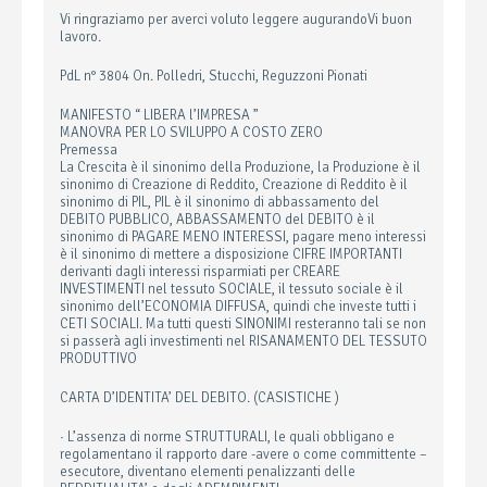
Vi ringraziamo per averci voluto leggere augurandoVi buon
lavoro.
PdL n° 3804 On. Polledri, Stucchi, Reguzzoni Pionati
MANIFESTO “ LIBERA l’IMPRESA ”
MANOVRA PER LO SVILUPPO A COSTO ZERO
Premessa
La Crescita è il sinonimo della Produzione, la Produzione è il
sinonimo di Creazione di Reddito, Creazione di Reddito è il
sinonimo di PIL, PIL è il sinonimo di abbassamento del
DEBITO PUBBLICO, ABBASSAMENTO del DEBITO è il
sinonimo di PAGARE MENO INTERESSI, pagare meno interessi
è il sinonimo di mettere a disposizione CIFRE IMPORTANTI
derivanti dagli interessi risparmiati per CREARE
INVESTIMENTI nel tessuto SOCIALE, il tessuto sociale è il
sinonimo dell’ECONOMIA DIFFUSA, quindi che investe tutti i
CETI SOCIALI. Ma tutti questi SINONIMI resteranno tali se non
si passerà agli investimenti nel RISANAMENTO DEL TESSUTO
PRODUTTIVO
CARTA D’IDENTITA’ DEL DEBITO. (CASISTICHE )
· L’assenza di norme STRUTTURALI, le quali obbligano e
regolamentano il rapporto dare -avere o come committente –
esecutore, diventano elementi penalizzanti delle