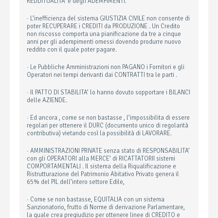
REDDITUALITA’ e degli ADEMPIMENTI.
· L’inefficienza del sistema GIUSTIZIA CIVILE non consente di
poter RECUPERARE i CREDITI da PRODUZIONE . Un Credito
non riscosso comporta una pianificazione da tre a cinque
anni per gli adempimenti omessi dovendo produrre nuovo
reddito con il quale poter pagare.
· Le Pubbliche Amministrazioni non PAGANO i Fornitori e gli
Operatori nei tempi derivanti dai CONTRATTI tra le parti .
· Il PATTO DI STABILITA’ lo hanno dovuto sopportare i BILANCI
delle AZIENDE.
· Ed ancora , come se non bastasse , l’impossibilita di essere
regolari per ottenere il DURC (documento unico di regolarità
contributiva) vietando così la possibilità di LAVORARE.
· AMMINISTRAZIONI PRIVATE senza stato di RESPONSABILITA’
con gli OPERATORI alla MERCE’ di RICATTATORII sistemi
COMPORTAMENTALI . Il sistema della Riqualificazione e
Ristrutturazione del Patrimonio Abitativo Privato genera il
65% del PIL dell’intero settore Edile,
· Come se non bastasse, EQUITALIA con un sistema
Sanzionatorio, frutto di Norme di derivazione Parlamentare,
la quale crea pregiudizio per ottenere linee di CREDITO e