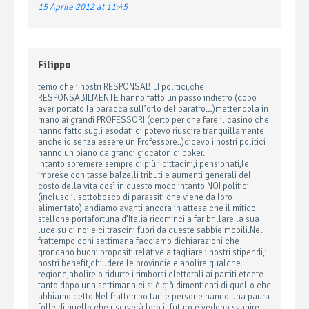
15 Aprile 2012 at 11:45
Filippo
temo che i nostri RESPONSABILI politici,che
RESPONSABILMENTE hanno fatto un passo indietro (dopo
aver portato la baracca sull’orlo del baratro…)mettendola in
mano ai grandi PROFESSORI (certo per che fare il casino che
hanno fatto sugli esodati ci potevo riuscire tranquillamente
anche io senza essere un Professore..)dicevo i nostri politici
hanno un piano da grandi giocatori di poker.
Intanto spremere sempre di più i cittadini,i pensionati,le
imprese con tasse balzelli tributi e aumenti generali del
costo della vita così in questo modo intanto NOI politici
(incluso il sottobosco di parassiti che viene da loro
alimentato) andiamo avanti ancora in attesa che il mitico
stellone portafortuna d’Italia ricominci a far brillare la sua
luce su di noi e ci trascini fuori da queste sabbie mobili.Nel
frattempo ogni settimana facciamo dichiarazioni che
grondano buoni propositi relative a tagliare i nostri stipendi,i
nostri benefit,chiudere le provincie e abolire qualche
regione,abolire o ridurre i rimborsi elettorali ai partiti etcetc
tanto dopo una settimana ci si è già dimenticati di quello che
abbiamo detto.Nel frattempo tante persone hanno una paura
folle di quello che riserverà loro il futuro e vedono svanire