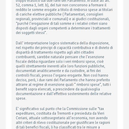
troppo elastico dai due rami del Parlamento. In base all’art.
52, comma 1, lett. b), del tuir non concorrono a formare il
reddito le somme erogate a titolo di rimborso spese ai titolari
di cariche elettive pubbliche ( Parlamentari, consiglieri
regionali, provinciali e comunali) e ai giudici costituzionali,
“purché l’erogazione di tali somme e i relativi criteri siano
disposti dagli organi competenti a determinare i trattamenti
dei soggetti stessi”.
Dall’ interpretazione logico sistematica della disposizione,
nel rispetto dei principi di capacità contributiva e di divieto di
disparità di trattamento rispetto agli altri cittadini
contribuenti, sarebbe naturale pensare che l’esenzione
fiscale debba riguardare solo i veri rimborsi spese, cioè
quelli strettamente inerenti alle loro funzioni pubbliche,
documentati analiticamente e da custodire, ai fini dei
controlli fiscali, presso l’organo erogante. Non così hanno
deciso, però, i due rami del Parlamento che hanno preferito
attrarre al regime di esenzione quali ” rimborsi spese”, tutti i
benefit sopra elencati, a prescindere da qualsivoglia
documentazione e dall’effettivo sostenimento delle relative
spese.
E’ significativo sul punto che la Commissione sulle “tax
expeditures, costituita da Tremonti e presieduta da Vieri
Ceriani, attuale sottosegretario all’economia, non avendo
altri criteri di rilevo costituzionale per giustificare le ragioni
di tali benefici fiscali, li ha classificati tra le misure a