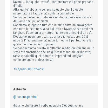
lavoro …. Ma quale lavoro? L’imprenditore è il primo precario
d’Italia!
Alla ‘gente’ abbiamo sempre spiegato che il piccolo
imprenditore è ladro e più soldi ha più ladro è.
Siamo un paese culturalmente morto, la gente è accecata
dall’odio per i più abbienti.
Dobbiamo spiegare a tutti che la pmi è fatta da brava gente
che tutte le mattine si alza dal letto e lavora senza orari per
far girare l’economia e, naturalmente per arricchirsi un po’.
Dobbiamo insegnare a tutti ad amare il ricco, perché è il
ricco (e l’imprenditore più ricco è, meglio è per tutti) che fa
girare l’economia, non il povero.
Se non facciamo questo, il cittadino medio(cre) rimane nello
stato di convinzione che sia giusto massacrare di imposte,
tasse e balzelli ‘quei ladroni di imprenditori, artigiani,
commercianti e professionisti.
15 Aprile 2012 at 02:41
Alberto
@luciano pontiroli
diciamo che usare il verbo uccidere é eccessivo, ma