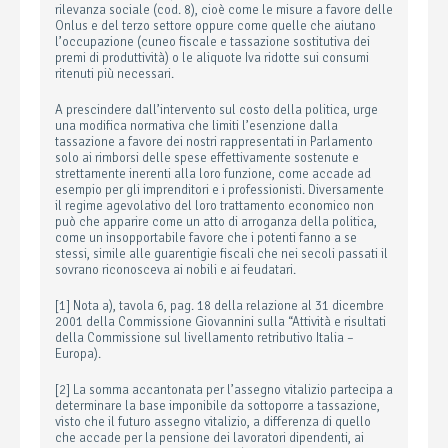
rilevanza sociale (cod. 8), cioè come le misure a favore delle
Onlus e del terzo settore oppure come quelle che aiutano
l’occupazione (cuneo fiscale e tassazione sostitutiva dei
premi di produttività) o le aliquote Iva ridotte sui consumi
ritenuti più necessari.
A prescindere dall’intervento sul costo della politica, urge
una modifica normativa che limiti l’esenzione dalla
tassazione a favore dei nostri rappresentati in Parlamento
solo ai rimborsi delle spese effettivamente sostenute e
strettamente inerenti alla loro funzione, come accade ad
esempio per gli imprenditori e i professionisti. Diversamente
il regime agevolativo del loro trattamento economico non
può che apparire come un atto di arroganza della politica,
come un insopportabile favore che i potenti fanno a se
stessi, simile alle guarentigie fiscali che nei secoli passati il
sovrano riconosceva ai nobili e ai feudatari.
[1] Nota a), tavola 6, pag. 18 della relazione al 31 dicembre
2001 della Commissione Giovannini sulla “Attività e risultati
della Commissione sul livellamento retributivo Italia –
Europa).
[2] La somma accantonata per l’assegno vitalizio partecipa a
determinare la base imponibile da sottoporre a tassazione,
visto che il futuro assegno vitalizio, a differenza di quello
che accade per la pensione dei lavoratori dipendenti, ai