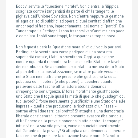
Eccovi servita la “questione morale”. Non c’entra la filippica
scagliata contro i tangentisti da parte di chi le tangenti le
pigliava dall’Unione Sovietica. Non c’entra neppure la gestione
allegra dei soldi pubblici ad opera di quei comitati d’affari che
ancor oggi si fregiano, impropriamente, del nome di “partiti”. Da
Tangentopoli a Partitopoli sono trascorsi vent’anni ma ben poco
è cambiato. I soldi sono troppi, la trasparenza troppo poca.
Non è questa però la “questione morale” di cui voglio parlarvi.
Berlinguer la sventolava come pedigree di una presunta
superiorità morale, i fatti lo smentirono. Oggi la questione
morale riguarda il rapporto tra le casse dello Stato e le tasche
dei contribuenti. Se abbandoniamo infatti la mistica dello Stato
al pari della sua ipostatizzazione, se in altre parole vediamo
nello Stato nient’altro che persone che gestiscono la cosa
pubblica con il potere (e che potere!) di decidere quanto
prelevare dalle tasche altrui, allora alcune domande
s’impongono con urgenza. E’ forse moralmente giustificabile
uno Stato che ti toglie quasi la metà di quello che guadagni col
tuo lavoro?
E’ forse moralmente giustificabile uno Stato che alle
imprese – quelle che producono la ricchezza di un Paese –
sottrae oltre i due terzi dei profitti? Si attaglia a una democrazia
liberale considerare il cittadino presunto evasore ribaltando su
di lui l’onere della prova e ponendo in atto controlli sempre più
intrusivi nella sua vita privata, come denunciato apertamente
dal Garante della privacy? Si attaglia a una democrazia liberale
la decisione di premiare la delazione fiscale purchè “a volto