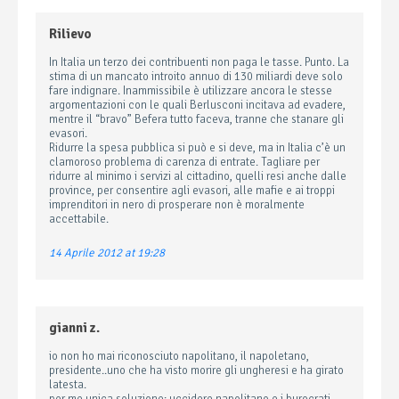
Rilievo
In Italia un terzo dei contribuenti non paga le tasse. Punto. La
stima di un mancato introito annuo di 130 miliardi deve solo
fare indignare. Inammissibile è utilizzare ancora le stesse
argomentazioni con le quali Berlusconi incitava ad evadere,
mentre il “bravo” Befera tutto faceva, tranne che stanare gli
evasori.
Ridurre la spesa pubblica si può e si deve, ma in Italia c’è un
clamoroso problema di carenza di entrate. Tagliare per
ridurre al minimo i servizi al cittadino, quelli resi anche dalle
province, per consentire agli evasori, alle mafie e ai troppi
imprenditori in nero di prosperare non è moralmente
accettabile.
14 Aprile 2012 at 19:28
gianni z.
io non ho mai riconosciuto napolitano, il napoletano,
presidente..uno che ha visto morire gli ungheresi e ha girato
latesta.