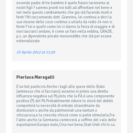
essendo padre di tre bambini è quele futuro lacieremo ai
nostri figli ? saremo pronti noi tutti ad affrontare nel bene e
nel mele questo cambiamento che gia stà facendo morti e
feriti ? Mi raccomando dott. Giannino, lei continui a dirci la
sua visione delle cose continui a urlarla da radio 24 non si
fermi !! lei e quelli come lei ci danno la forza di reaggire e di
non lasciarci andare, è come un faro nella nebbia, GRAZIE.
p.s. un dipendente privato monoreddito che stà per essere
esternalizzato
15 Aprile 2012 at 11:20
Pierluca Meregalli
E’un bel pasticcio.Anche i tagli alle spese dello Stato
(ammesso che si facciano) avranno in primis una diretta
influenza negativa sul Pil,visto che la P.A.è una componente
positiva (?!) del Pil.Probabilmente ridurre lo stock del debito
comporterà la necessità di entrate straordinarie da
dismissioni o anche da patrimoniali una-tantum o
chissacosa,e la crescita chissà come si potrà stimolarla.Fra
l’altro anche la Germania comincerà a soffrire del calo delle
esportazioni:Europa male,Cina non bene,Stati Uniti chi lo sa.