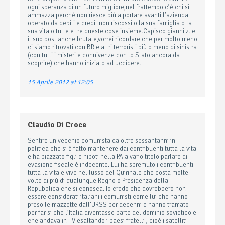
ogni speranza di un futuro migliore,nel frattempo c’è chi si
ammazza perchè non riesce più a portare avanti l’azienda
oberato da debiti e credit non riscossi o la sua famiglia o la
sua vita o tutte e tre queste cose insieme.Capisco gianni z. e
il suo post anche brutale,vorrei ricordare che per molto meno
ci siamo ritrovati con BR e altri terroristi più o meno di sinistra
(con tutti i misteri e connivenze con lo Stato ancora da
scoprire) che hanno iniziato ad uccidere.
15 Aprile 2012 at 12:05
Claudio Di Croce
Sentire un vecchio comunista da oltre sessantanni in
politica che si è fatto mantenere dai contribuenti tutta la vita
e ha piazzato figli e nipoti nella PA a vario titolo parlare di
evasione fiscale è indecente. Lui ha spremuto i contribuenti
tutta la vita e vive nel lusso del Quirinale che costa molte
volte di più di qualunque Regno o Presidenza della
Repubblica che si conosca. Io credo che dovrebbero non
essere considerati italiani i comunisti come lui che hanno
preso le mazzette dall’URSS per decenni e hanno tramato
per far si che l’Italia diventasse parte del dominio sovietico e
che andava in TV esaltando i paesi fratelli , cioè i satelliti