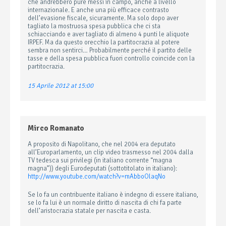
che andrebbero pure messi in campo, anche a livello
internazionale. E anche una più efficace contrasto
dell’evasione fiscale, sicuramente. Ma solo dopo aver
tagliato la mostruosa spesa pubblica che ci sta
schiacciando e aver tagliato di almeno 4 punti le aliquote
IRPEF. Ma da questo orecchio la partitocrazia al potere
sembra non sentirci… Probabilmente perché il partito delle
tasse e della spesa pubblica fuori controllo coincide con la
partitocrazia.
15 Aprile 2012 at 15:00
Mirco Romanato
A proposito di Napolitano, che nel 2004 era deputato
all’Europarlamento, un clip video trasmesso nel 2004 dalla
TV tedesca sui privilegi (in italiano corrente “magna
magna”)) degli Eurodeputati (sottotitolato in italiano):
http://www.youtube.com/watch?v=mAbboOlaqNo
Se lo fa un contribuente italiano è indegno di essere italiano,
se lo fa lui è un normale diritto di nascita di chi fa parte
dell’aristocrazia statale per nascita e casta.