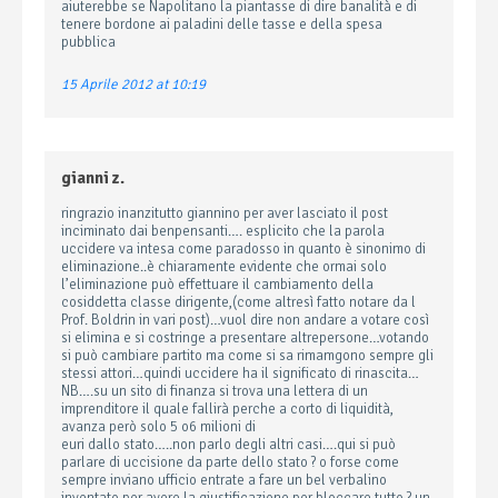
aiuterebbe se Napolitano la piantasse di dire banalità e di
tenere bordone ai paladini delle tasse e della spesa
pubblica
15 Aprile 2012 at 10:19
gianni z.
ringrazio inanzitutto giannino per aver lasciato il post
inciminato dai benpensanti…. esplicito che la parola
uccidere va intesa come paradosso in quanto è sinonimo di
eliminazione..è chiaramente evidente che ormai solo
l’eliminazione può effettuare il cambiamento della
cosiddetta classe dirigente,(come altresì fatto notare da l
Prof. Boldrin in vari post)…vuol dire non andare a votare così
si elimina e si costringe a presentare altrepersone…votando
si può cambiare partito ma come si sa rimamgono sempre gli
stessi attori…quindi uccidere ha il significato di rinascita…
NB….su un sito di finanza si trova una lettera di un
imprenditore il quale fallirà perche a corto di liquidità,
avanza però solo 5 o6 milioni di
euri dallo stato…..non parlo degli altri casi….qui si può
parlare di uccisione da parte dello stato ? o forse come
sempre inviano ufficio entrate a fare un bel verbalino