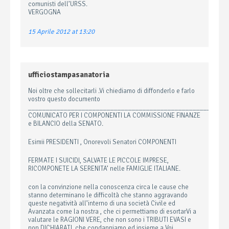
comunisti dell’URSS.
VERGOGNA
15 Aprile 2012 at 13:20
ufficiostampasanatoria
Noi oltre che sollecitarli .Vi chiediamo di diffonderlo e farlo
vostro questo documento
________________________________________________________
COMUNICATO PER I COMPONENTI LA COMMISSIONE FINANZE
e BILANCIO della SENATO.
Esimii PRESIDENTI , Onorevoli Senatori COMPONENTI
FERMATE I SUICIDI, SALVATE LE PICCOLE IMPRESE,
RICOMPONETE LA SERENITA’ nelle FAMIGLIE ITALIANE.
con la convinzione nella conoscenza circa le cause che
stanno determinano le difficoltà che stanno aggravando
queste negatività all’interno di una società Civile ed
Avanzata come la nostra , che ci permettiamo di esortarVi a
valutare le RAGIONI VERE, che non sono i TRIBUTI EVASI e
non DICHIARATI, che condanniamo ed insieme a Voi