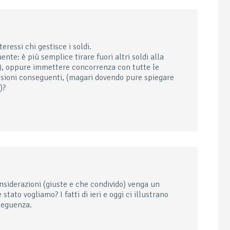
ressi chi gestisce i soldi.
nte: è più semplice tirare fuori altri soldi alla
ue), oppure immettere concorrenza con tutte le
sioni conseguenti, (magari dovendo pure spiegare
)?
siderazioni (giuste e che condivido) venga un
ato vogliamo? I fatti di ieri e oggi ci illustrano
seguenza.