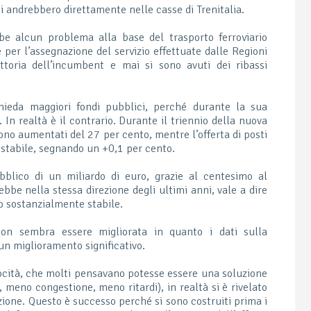
i andrebbero direttamente nelle casse di Trenitalia.
be alcun problema alla base del trasporto ferroviario
per l’assegnazione del servizio effettuate dalle Regioni
ttoria dell’incumbent e mai si sono avuti dei ribassi
ieda maggiori fondi pubblici, perché durante la sua
In realtà è il contrario. Durante il triennio della nuova
 sono aumentati del 27 per cento, mentre l’offerta di posti
 stabile, segnando un +0,1 per cento.
blico di un miliardo di euro, grazie al centesimo al
bbe nella stessa direzione degli ultimi anni, vale a dire
o sostanzialmente stabile.
 non sembra essere migliorata in quanto i dati sulla
un miglioramento significativo.
locità, che molti pensavano potesse essere una soluzione
, meno congestione, meno ritardi), in realtà si è rivelato
ione. Questo è successo perché si sono costruiti prima i