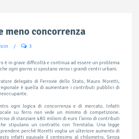
i e meno concorrenza
icin
/
3
ro è in grave difficoltà e continua ad essere un problema
che ogni giorno si spostano verso i grandi centri urbani.
atore delegato di Ferrovie dello Stato, Mauro Moretti,
 regionale è quella di aumentare i contributi pubblici di
preoccupante.
ntro ogni logica di concorrenza e di mercato. Infatti
locale su ferro non vede un minimo di competizione.
eciso di stanziare 480 milioni di euro l’anno di contributi
 che stipulano un contratto con Trenitalia. Una legge
prendere perché Moretti voglia un ulteriore aumento di
uesto infatti equivale il centesimo al chilometro. Senza