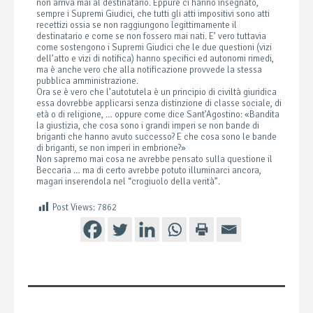
non arriva mai al destinatario. Eppure ci hanno insegnato,
sempre i Supremi Giudici, che tutti gli atti impositivi sono atti
recettizi ossia se non raggiungono legittimamente il
destinatario e come se non fossero mai nati. E’ vero tuttavia
come sostengono i Supremi Giudici che le due questioni (vizi
dell’atto e vizi di notifica) hanno specifici ed autonomi rimedi,
ma è anche vero che alla notificazione provvede la stessa
pubblica amministrazione.
Ora se è vero che l’autotutela è un principio di civiltà giuridica
essa dovrebbe applicarsi senza distinzione di classe sociale, di
età o di religione, … oppure come dice Sant’Agostino: «Bandita
la giustizia, che cosa sono i grandi imperi se non bande di
briganti che hanno avuto successo? E che cosa sono le bande
di briganti, se non imperi in embrione?»
Non sapremo mai cosa ne avrebbe pensato sulla questione il
Beccaria … ma di certo avrebbe potuto illuminarci ancora,
magari inserendola nel “crogiuolo della verità”.
Post Views:
7862