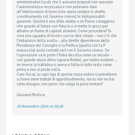
amministratori locali che li avevano proposti non avevano
l’autorevolezza necessaria e non potevano dare
all’interlocutore di turno (che opera sempre in stretto
coordinamento col Governo cinese) le indispensabili
garanzie. Questa è una sfida adatta a un Paese coraggioso
che guarda al futuro con fiducia e si mette in gioco per
attrarre un fiume di capitali stranieri. Come procedere? Si
crea una squadra di tecnici con le idee chiare – non c’è che
l’imbarazzo della scelta -, alle dirette dipendenze della
Presidenza del Consiglio e la Politica (quella con la P
maiuscola) avvia contatti seri con il Governo cinese. Se
l’operazione va in porto l’Italia decolla come un missile –
con grande stizza della signora Merkel, per motivi evidenti -,
se invece la trattativa si arena o fallisce tutto resta come
prima e non si perde nulla.
Caro Oscar, su ogni riga di questa rozza sintesi si potrebbero
scrivere interi trattati di approfondimento, ma tu non ne hai
certo bisogno: non pensi che valga la pena tentare?
Giovanni Mollica
29 Novembre 2014 at 20:28