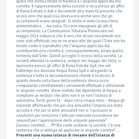
quelli che Roma Entrate richiedeva e l’aliquota applicata era
corretta. Il rappresentante della società si reca presso gli uffici
di Roma Entrate e dati e documenti alla mano fa presente che
se era vero che qualcosa doveva era anche vero che gli
accertamenti erano sbagliati. Si mette in moto la macchina
amministrativa … ma nulla. Occorre impugnare gli atti di
accertamento. La Commissione Tributaria Provinciale nel
maggio 2014 statuisce che è vero che alcuni versamenti non
sono stati effettuati, ma ve ne erano altri dei quali l’Ente non ha
tenuto conto e soprattutto che l’aliquota applicata dal
contribuente erra corretta e, conseguentemente, errata quella
richiesta dall’Ente. Quindi accoglie il ricorso della società. La
società ottenuta la sentenza, sempre nel maggio del 2014, si
ripresenta presso gli uffici di Roma Entrate SpA che nel
frattempo era divenuta Aequa Roma SpA e allegando la
sentenza e tutta la documentazione chiede il ricalcolo di
quanto dovuto sulla base della sentenza stessa ossia
computando correttamente i versamenti effettuati e utilizzando
le aliquote corrette. Viene invitato dal dipendente di Aequa a
compilare un modulo che altro non è se non l’istanza di
autotutela. Pochi giorni fa – dopo circa cinque mesi – Aequa gli
risponde affermando che per una annualità l’istanza era stata
accolta e che per le altre annualità non si “
ravvisano le
condizioni per annullare l’atto per mancata sussistenza dei
requisiti per l’applicazione delle aliquote agevolate
”
(
rectius
corrette) …. !!!!! Ma come sostiene la società: c’è una
sentenza che vi obbliga ad applicare le aliquote corrette? …
Presenti una nuova istanza di riesame dell’istanza di