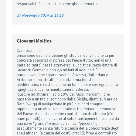
responsabilità in un sistema che glielo permette.
27 Novembre 2014 at 16:16
Giovanni Mollica
Caro Giannino,
ormai sono decine e decine gli studiosi convinti che la più
concreta speranza di ripresa del Paese (tutto, non di una
parte soltanto) passa attraverso la Logistica, terzo datore di
lavoro in Germania con 2,6 milioni di occupati. E’
paradossale che i grandi scali di Anversa, Rotterdam e
Amburgo siano, di fatto, la piattaforma logistica
mediterranea e costituiscano un formidabile sostegno per la
rigogliosa industria manifatturiera tedesca.
Riuscire ad attrarre il solo 10% dei flussi mercantili che
passano a un tiro di schioppo dalla Sicilia, diretti al Mare del
Nord (5-7 gg di navigazione in più) o ai porti spagnoli
rappresenta un obiettivo in grado di trasformare l’economia
del Paese. A condizione che i porti italiani di attracco (c’è
pane per tutti) non servano al solo transhipment – scarico da
una nave “grande” e ricarico su navi “piccole” -,
assolutamente senza futuro a causa della concorrenza degli
scali africani (a causa dei costi), greci (il Pireo è controllato