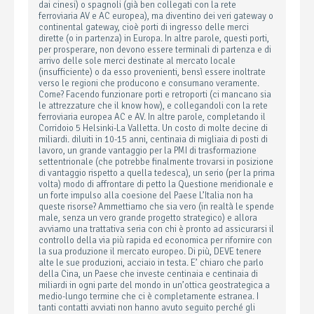
dai cinesi) o spagnoli (già ben collegati con la rete
ferroviaria AV e AC europea), ma diventino dei veri gateway o
continental gateway, cioè porti di ingresso delle merci
dirette (o in partenza) in Europa. In altre parole, questi porti,
per prosperare, non devono essere terminali di partenza e di
arrivo delle sole merci destinate al mercato locale
(insufficiente) o da esso provenienti, bensì essere inoltrate
verso le regioni che producono e consumano veramente.
Come? Facendo funzionare porti e retroporti (ci mancano sia
le attrezzature che il know how), e collegandoli con la rete
ferroviaria europea AC e AV. In altre parole, completando il
Corridoio 5 Helsinki-La Valletta. Un costo di molte decine di
miliardi. diluiti in 10-15 anni, centinaia di migliaia di posti di
lavoro, un grande vantaggio per la PMI di trasformazione
settentrionale (che potrebbe finalmente trovarsi in posizione
di vantaggio rispetto a quella tedesca), un serio (per la prima
volta) modo di affrontare di petto la Questione meridionale e
un forte impulso alla coesione del Paese L’Italia non ha
queste risorse? Ammettiamo che sia vero (in realtà le spende
male, senza un vero grande progetto strategico) e allora
avviamo una trattativa seria con chi è pronto ad assicurarsi il
controllo della via più rapida ed economica per rifornire con
la sua produzione il mercato europeo. Di più, DEVE tenere
alte le sue produzioni, acciaio in testa. E’ chiaro che parlo
della Cina, un Paese che investe centinaia e centinaia di
miliardi in ogni parte del mondo in un’ottica geostrategica a
medio-lungo termine che ci è completamente estranea. I
tanti contatti avviati non hanno avuto seguito perché gli