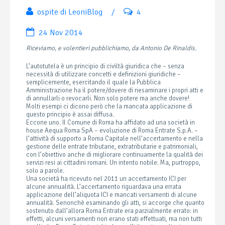
ospite di LeoniBlog
/
4
24 Nov 2014
Riceviamo, e volentieri pubblichiamo, da Antonio De Rinaldis.
L’autotutela è un principio di civiltà giuridica che – senza
necessità di utilizzare concetti e definizioni giuridiche –
semplicemente, esercitando il quale la Pubblica
Amministrazione ha il potere/dovere di riesaminare i propri atti e
di annullarli o revocarli. Non solo potere ma anche dovere!
Molti esempi ci dicono però che la mancata applicazione di
questo principio è assai diffusa.
Eccone uno. Il Comune di Roma ha affidato ad una società in
house Aequa Roma SpA – evoluzione di Roma Entrate S.p.A. –
l’attività di supporto a Roma Capitale nell’accertamento e nella
gestione delle entrate tributarie, extratributarie e patrimoniali,
con l’obiettivo anche di migliorare continuamente la qualità dei
servizi resi ai cittadini romani. Un intento nobile. Ma, purtroppo,
solo a parole.
Una società ha ricevuto nel 2011 un accertamento ICI per
alcune annualità. L’accertamento riguardava una errata
applicazione dell’aliquota ICI e mancati versamenti di alcune
annualità. Senonchè esaminando gli atti, si accorge che quanto
sostenuto dall’allora Roma Entrate era parzialmente errato: in
effetti, alcuni versamenti non erano stati effettuati, ma non tutti