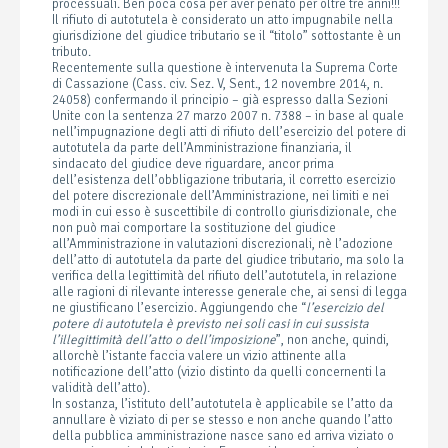
processuali. Ben poca cosa per aver penato per oltre tre anni!!!
Il rifiuto di autotutela è considerato un atto impugnabile nella
giurisdizione del giudice tributario se il “titolo” sottostante è un
tributo.
Recentemente sulla questione è intervenuta la Suprema Corte
di Cassazione (Cass. civ. Sez. V, Sent., 12 novembre 2014, n.
24058) confermando il principio – già espresso dalla Sezioni
Unite con la sentenza 27 marzo 2007 n. 7388 – in base al quale
nell’impugnazione degli atti di rifiuto dell’esercizio del potere di
autotutela da parte dell’Amministrazione finanziaria, il
sindacato del giudice deve riguardare, ancor prima
dell’esistenza dell’obbligazione tributaria, il corretto esercizio
del potere discrezionale dell’Amministrazione, nei limiti e nei
modi in cui esso è suscettibile di controllo giurisdizionale, che
non può mai comportare la sostituzione del giudice
all’Amministrazione in valutazioni discrezionali, nè l’adozione
dell’atto di autotutela da parte del giudice tributario, ma solo la
verifica della legittimità del rifiuto dell’autotutela, in relazione
alle ragioni di rilevante interesse generale che, ai sensi di legga
ne giustificano l’esercizio. Aggiungendo che “
l’esercizio del
potere di autotutela è previsto nei soli casi in cui sussista
l’illegittimità dell’atto o dell’imposizione
”, non anche, quindi,
allorchè l’istante faccia valere un vizio attinente alla
notificazione dell’atto (vizio distinto da quelli concernenti la
validità dell’atto).
In sostanza, l’istituto dell’autotutela è applicabile se l’atto da
annullare è viziato di per se stesso e non anche quando l’atto
della pubblica amministrazione nasce sano ed arriva viziato o