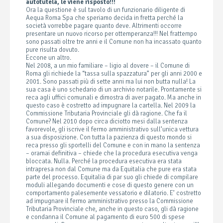
autotutela, le viene risposto!!!
Ora la questione è sul tavolo di un funzionario diligente di
Aequa Roma Spa che speriamo decida in fretta perché la
società vorrebbe pagare quanto deve. Altrimenti occorre
presentare un nuovo ricorso per ottemperanza!!! Nel frattempo
sono passati oltre tre anni e il Comune non ha incassato quanto
pure risulta dovuto.
Eccone un altro.
Nel 2008, a un mio familiare – ligio al dovere – il Comune di
Roma gli richiede la “tassa sulla spazzatura” per gli anni 2000 e
2001. Sono passati più di sette anni ma lui non butta nulla! La
sua casa è uno schedario di un archivio notarile. Prontamente si
reca agli uffici comunali e dimostra di aver pagato. Ma anche in
questo caso è costretto ad impugnare la cartella. Nel 2009 la
Commissione Tributaria Provinciale gli dà ragione. Che fa il
Comune? Nel 2010 dopo circa diciotto mesi dalla sentenza
favorevole, gli iscrive il fermo amministrativo sull’unica vettura
a sua disposizione. Con tutta la pazienza di questo mondo si
reca presso gli sportelli del Comune e con in mano la sentenza
– oramai definitiva – chiede che la procedura esecutiva venga
bloccata. Nulla. Perché la procedura esecutiva era stata
intrapresa non dal Comune ma da Equitalia che pure era stata
parte del processo. Equitalia di par suo gli chiede di compilare
moduli allegando documenti e cose di questo genere con un
comportamento palesemente vessatorio e dilatorio. E’ costretto
ad impugnare il fermo amministrativo presso la Commissione
Tributaria Provinciale che, anche in questo caso, gli dà ragione
e condanna il Comune al pagamento di euro 500 di spese