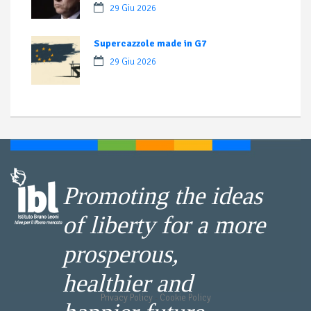
29 Giu 2026
Supercazzole made in G7
29 Giu 2026
Promoting the ideas
of liberty for a more
prosperous,
healthier and
Privacy Policy
-
Cookie Policy