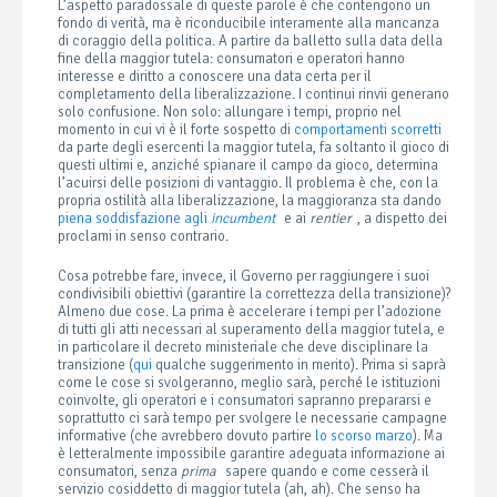
L’aspetto paradossale di queste parole è che contengono un
fondo di verità, ma è riconducibile interamente alla mancanza
di coraggio della politica. A partire da balletto sulla data della
fine della maggior tutela: consumatori e operatori hanno
interesse e diritto a conoscere una data certa per il
completamento della liberalizzazione. I continui rinvii generano
solo confusione. Non solo: allungare i tempi, proprio nel
momento in cui vi è il forte sospetto di
comportamenti scorretti
da parte degli esercenti la maggior tutela, fa soltanto il gioco di
questi ultimi e, anziché spianare il campo da gioco, determina
l’acuirsi delle posizioni di vantaggio. Il problema è che, con la
propria ostilità alla liberalizzazione, la maggioranza sta dando
piena soddisfazione agli
incumbent
e ai
rentier
, a dispetto dei
proclami in senso contrario.
Cosa potrebbe fare, invece, il Governo per raggiungere i suoi
condivisibili obiettivi (garantire la correttezza della transizione)?
Almeno due cose. La prima è accelerare i tempi per l’adozione
di tutti gli atti necessari al superamento della maggior tutela, e
in particolare il decreto ministeriale che deve disciplinare la
transizione (
qui
qualche suggerimento in merito). Prima si saprà
come le cose si svolgeranno, meglio sarà, perché le istituzioni
coinvolte, gli operatori e i consumatori sapranno prepararsi e
soprattutto ci sarà tempo per svolgere le necessarie campagne
informative (che avrebbero dovuto partire
lo scorso marzo
). Ma
è letteralmente impossibile garantire adeguata informazione ai
consumatori, senza
prima
sapere quando e come cesserà il
servizio cosiddetto di maggior tutela (ah, ah). Che senso ha