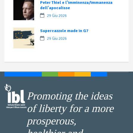
Peter Thiel e l’imminenza/immanenza
dell’apocalisse
29 Giu 2026
Supercazzole made in G7
29 Giu 2026
Promoting the ideas
of liberty for a more
prosperous,