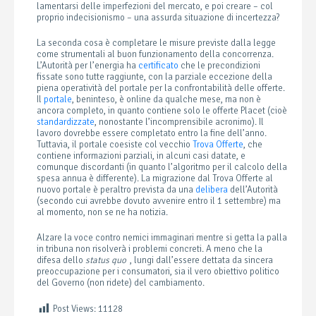
lamentarsi delle imperfezioni del mercato, e poi creare – col
proprio indecisionismo – una assurda situazione di incertezza?
La seconda cosa è completare le misure previste dalla legge
come strumentali al buon funzionamento della concorrenza.
L’Autorità per l’energia ha
certificato
che le precondizioni
fissate sono tutte raggiunte, con la parziale eccezione della
piena operatività del portale per la confrontabilità delle offerte.
Il
portale
, beninteso, è online da qualche mese, ma non è
ancora completo, in quanto contiene solo le offerte Placet (cioè
standardizzate
, nonostante l’incomprensibile acronimo). Il
lavoro dovrebbe essere completato entro la fine dell’anno.
Tuttavia, il portale coesiste col vecchio
Trova Offerte
, che
contiene informazioni parziali, in alcuni casi datate, e
comunque discordanti (in quanto l’algoritmo per il calcolo della
spesa annua è differente). La migrazione dal Trova Offerte al
nuovo portale è peraltro prevista da una
delibera
dell’Autorità
(secondo cui avrebbe dovuto avvenire entro il 1 settembre) ma
al momento, non se ne ha notizia.
Alzare la voce contro nemici immaginari mentre si getta la palla
in tribuna non risolverà i problemi concreti. A meno che la
difesa dello
status quo
, lungi dall’essere dettata da sincera
preoccupazione per i consumatori, sia il vero obiettivo politico
del Governo (non ridete) del cambiamento.
Post Views:
11128