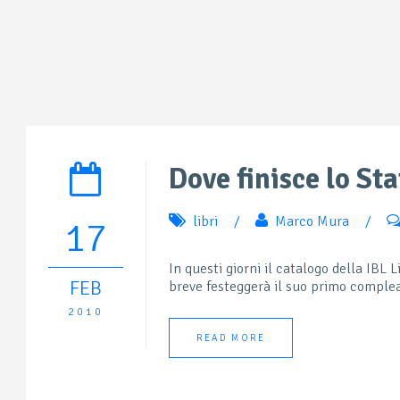
Dove finisce lo Sta
libri
/
Marco Mura
/
17
In questi giorni il catalogo della IBL L
FEB
breve festeggerà il suo primo complea
2010
READ MORE