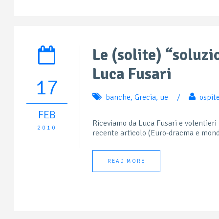
Le (solite) “soluz
Luca Fusari
17
banche
,
Grecia
,
ue
/
ospit
FEB
Riceviamo da Luca Fusari e volentieri
2010
recente articolo (Euro-dracma e mondo
READ MORE