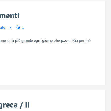
imenti
falo
/
1
liano si fa più grande ogni giorno che passa. Sia perché
greca / II