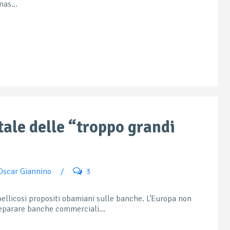
as...
itale delle “troppo grandi
Oscar Giannino
/
3
i bellicosi propositi obamiani sulle banche. L’Europa non
 separare banche commerciali...